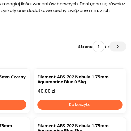
w mnogiej ilości wariantów barwnych. Dostępne są również
 zyskały one dodatkowe cechy związane m.in. z ich
z 7
Strona
Następ
75mm Czarny
Filament ABS 702 Nebula 1.75mm
Aquamarine Blue 0.5kg
Cena
40,00 zł
Do koszyka
1.75mm
Filament ABS 702 Nebula 1.75mm
Aquamarine Blue 8kg