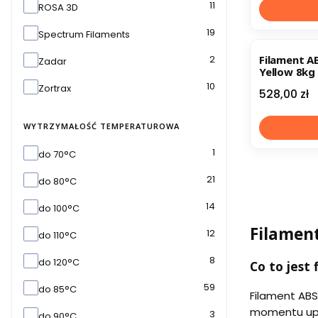
11
ROSA 3D
19
Spectrum Filaments
Filament A
2
Zadar
Yellow 8kg
10
Zortrax
Cena
528,00 zł
WYTRZYMAŁOŚĆ TEMPERATUROWA
Wytrzymałość temperaturowa
1
do 70°C
21
do 80°C
14
do 100°C
Filament
12
do 110°C
8
do 120°C
Co to jest
59
do 85°C
Filament ABS
momentu upow
3
do 90°C