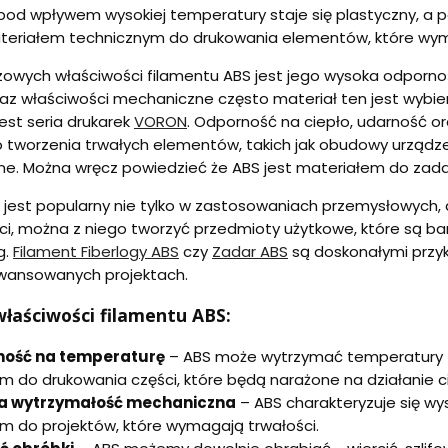
pod wpływem wysokiej temperatury staje się plastyczny, a po
eriałem technicznym do drukowania elementów, które wymag
zowych właściwości filamentu ABS jest jego wysoka odporno
az właściwości mechaniczne często materiał ten jest wybi
est seria drukarek
VORON
. Odporność na ciepło, udarność or
 tworzenia trwałych elementów, takich jak obudowy urządze
ne. Można wręcz powiedzieć że ABS jest materiałem do zad
 jest popularny nie tylko w zastosowaniach przemysłowych, 
i, można z niego tworzyć przedmioty użytkowe, które są bard
g.
Filament Fiberlogy ABS
czy
Zadar ABS
są doskonałymi przyk
awansowanych projektach.
łaściwości filamentu ABS:
ość na temperaturę
– ABS może wytrzymać temperatury zna
 do drukowania części, które będą narażone na działanie c
a wytrzymałość mechaniczna
– ABS charakteryzuje się wy
 do projektów, które wymagają trwałości.