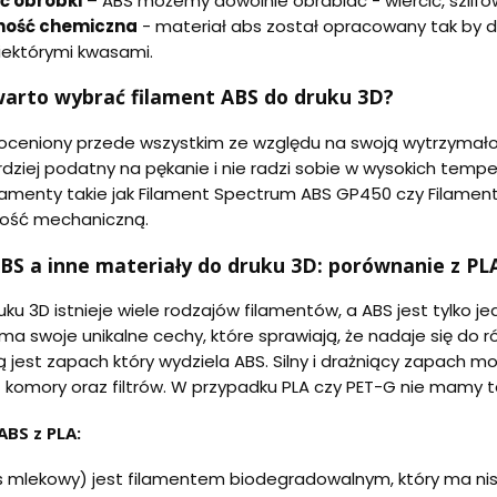
ć obróbki
– ABS możemy dowolnie obrabiać - wiercić, szli
ność chemiczna
- materiał abs został opracowany tak by d
iektórymi kwasami.
arto wybrać filament ABS do druku 3D?
oceniony przede wszystkim ze względu na swoją wytrzymałoś
ardziej podatny na pękanie i nie radzi sobie w wysokich te
lamenty takie jak Filament Spectrum ABS GP450 czy Filament 
ność mechaniczną.
BS a inne materiały do druku 3D: porównanie z PLA
ku 3D istnieje wiele rodzajów filamentów, a ABS jest tylko j
ma swoje unikalne cechy, które sprawiają, że nadaje się do ró
ą jest zapach który wydziela ABS. Silny i drażniący zapach m
z komory oraz filtrów. W przypadku PLA czy PET-G nie mamy 
ABS z PLA:
s mlekowy) jest filamentem biodegradowalnym, który ma nisk