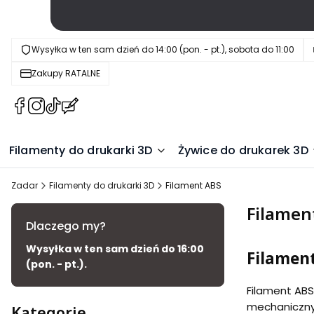
Wysyłka w ten sam dzień do 14:00 (pon. - pt.), sobota do 11:00
Zakupy RATALNE
(Otwiera
(Otwiera
(Otwiera
(Otwiera
się
się
się
się
w
w
w
w
Filamenty do drukarki 3D
Żywice do drukarek 3D
nowej
nowej
nowej
nowej
karcie)
karcie)
karcie)
karcie)
Zadar
Filamenty do drukarki 3D
Filament ABS
Filamen
Dlaczego my?
Wysyłka w ten sam dzień do 16:00
Filament
(pon. - pt.).
Filament ABS
mechanicznyc
Kategorie