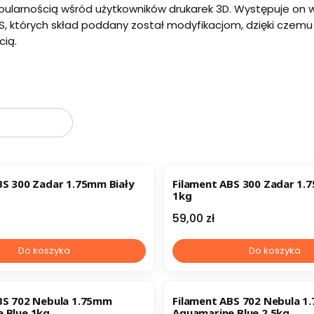
opularnością wśród użytkowników drukarek 3D. Występuje on 
S, których skład poddany został modyfikacjom, dzięki czemu
ią.
oduktów
w
ER
BS 300 Zadar 1.75mm Biały
Filament ABS 300 Zadar 1.
1kg
Cena
59,00 zł
Do koszyka
Do koszyka
BS 702 Nebula 1.75mm
Filament ABS 702 Nebula 
 Blue 1kg
Aquamarine Blue 2.5kg