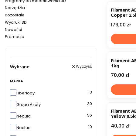
Programy do modelowania 3D
Narzędzia
Filament A
Copper 2.5
Pozostałe
Wydruki 3D
Cena
173,00 zł
Nowości
Promocje
Koniec menu
Filament A
1kg
Wybrane
Wyczyść
Cena
70,00 zł
MARKA
Marka
13
Fiberlogy
30
Grupa Azoty
Filament A
56
Yellow 0.5
Nebula
Cena
40,00 zł
10
Noctuo