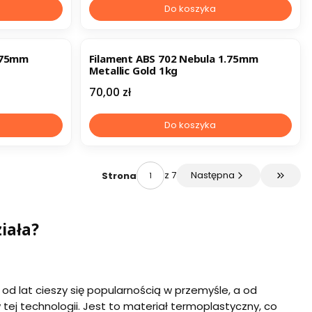
Do koszyka
1.75mm
Filament ABS 702 Nebula 1.75mm
Metallic Gold 1kg
Cena
70,00 zł
Do koszyka
z 7
Następna
Strona
Przejdź
ziała?
 od lat cieszy się popularnością w przemyśle, a od
ej technologii. Jest to materiał termoplastyczny, co