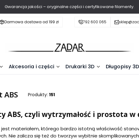
Gwarancja jakości – oryginalne części i certyfikowane filamenty.
Darmowa dostawa od 199 zł
792 600 065
sklep@zad
Akcesoria i części
Drukarki 3D
Długopisy 3D
t ABS
Produkty:
151
y ABS, czyli wytrzymałość i prostota 
 jest materiałem, którego bardzo istotną właściwość stanow
h. Nie zalicza się też do tworzyw wybitnie skomplikowanych 