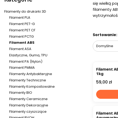
się wielką p
filamenty AB
Filamenty do drukarki 3D
wytrzymałośc
Filament PLA
Filament PET-G
Filament PET CF
Lista pr
Koniec filtró
Sortowanie:
Filament PCTG
Filament ABS
Domyślne
Filament ASA
Elastyczne, Guma, TPU
Filament PA (Nylon)
BESTSELL
Filament PMMA
Filament A
1kg
Filamenty Antybakteryjne
Filamenty Techniczne
Cena
59,00 zł
Filamenty Kompostowalne
Filamenty BIO
Filamenty Ceramiczne
Filamenty Dekoracyjne
Filamenty czyszczące
Filament A
Aquamarine
Filament BVOH