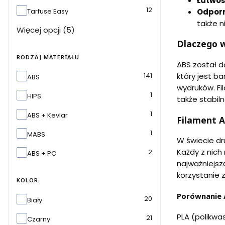
Łatwoś
12
Odpor
Tarfuse Easy
także n
Więcej opcji (5)
Dlaczego w
RODZAJ MATERIAŁU
ABS został d
który jest b
Rodzaj materiału
141
ABS
wydruków. Fi
1
HIPS
także stabil
1
ABS + Kevlar
Filament A
1
MABS
W świecie dru
Każdy z nich 
2
ABS + PC
najważniejsz
korzystanie 
KOLOR
Porównanie 
Kolor
20
Biały
PLA (polikwa
21
Czarny