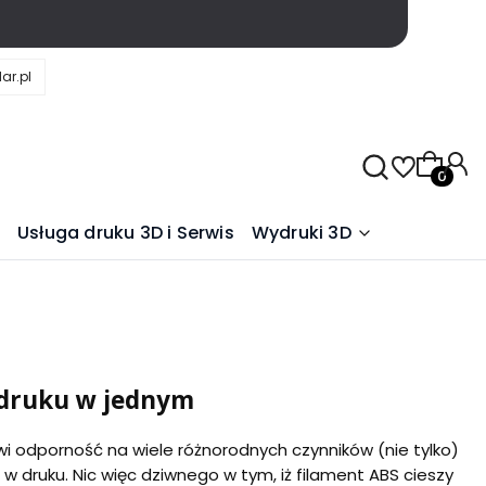
ar.pl
Produkty
Usługa druku 3D i Serwis
Wydruki 3D
w druku w jednym
i odporność na wiele różnorodnych czynników (nie tylko)
w druku. Nic więc dziwnego w tym, iż filament ABS cieszy