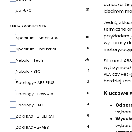
oznacza, że 
31
do 75°C
idealnym mat
Jedną z kluc
SERIA PRODUCENTA
termiczne or
przykładem j
Seria producenta
10
Spectrum - Smart ABS
wybierany do
8
motoryzacyj
Spectrum - Industrial
55
Filament ABS
Nebula - Tech
wytrzymałośc
1
Nebula - SFX
PLA czy Pet-
bardziej za
3
Fiberlogy - ABS PLUS
Kluczowe w
6
Fiberlogy - Easy ABS
4
Odporn
Fiberlogy - ABS
wyborem
6
ZORTRAX - Z-ULTRAT
Wysok
wyborem
4
ZORTRAX - Z-ABS