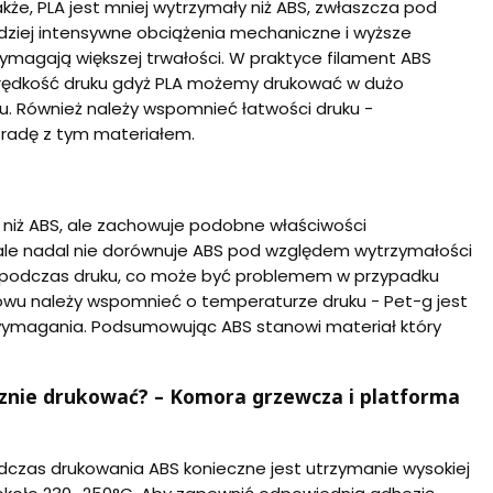
że, PLA jest mniej wytrzymały niż ABS, zwłaszcza pod
ziej intensywne obciążenia mechaniczne i wyższe
ymagają większej trwałości. W praktyce filament ABS
t prędkość druku gdyż PLA możemy drukować w dużo
zu. Również należy wspomnieć łatwości druku -
e radę z tym materiałem.
ny niż ABS, ale zachowuje podobne właściwości
ale nadal nie dorównuje ABS pod względem wytrzymałości
ie podczas druku, co może być problemem w przypadku
nowu należy wspomnieć o temperaturze druku - Pet-g jest
wymagania. Podsumowując ABS stanowi materiał który
znie drukować? – Komora grzewcza i platforma
czas drukowania ABS konieczne jest utrzymanie wysokiej