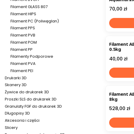
Filament GLASS 807
Cena
70,00 zł
Filament HIPS
Filament PC (Poliwęglan)
Filament PPS
Filament PVB
Filament POM
Filament A
0.5kg
Filament PP
Filamenty Podporowe
Cena
40,00 zł
Filament PVA
Filament PEI
Drukarki 3D
Skanery 3D
Żywice do drukarek 3D
Filament A
8kg
Proszki SLS do drukarek 3D
Granulaty FGF do drukarek 3D
Cena
528,00 zł
Długopisy 3D
Akcesoria i części
Slicery