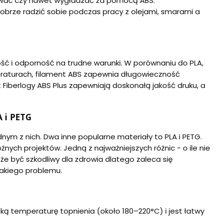
fować czy nawet wygładzać za pomocą ABS.
obrze radzić sobie podczas pracy z olejami, smarami a
ć i odporność na trudne warunki. W porównaniu do PLA,
mperaturach, filament ABS zapewnia długowieczność
Fiberlogy ABS Plus zapewniają doskonałą jakość druku, a
 i PETG
ednym z nich. Dwa inne popularne materiały to PLA i PETG.
żnych projektów. Jedną z najważniejszych różnic - o ile nie
oże być szkodliwy dla zdrowia dlatego zaleca się
takiego problemu.
ą temperaturę topnienia (około 180–220°C) i jest łatwy