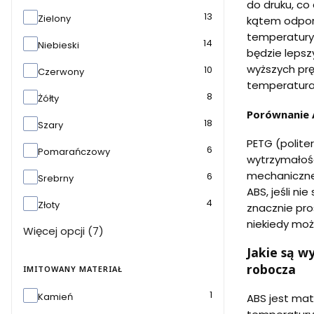
do druku, co
13
Zielony
kątem odporn
temperatury,
14
Niebieski
będzie lepsz
wyższych prę
10
Czerwony
temperatura 
8
Żółty
Porównanie 
18
Szary
PETG (polite
6
Pomarańczowy
wytrzymałośc
mechanicznej
6
Srebrny
ABS, jeśli n
4
Złoty
znacznie pr
niekiedy moż
Więcej opcji (7)
Jakie są w
robocza
IMITOWANY MATERIAŁ
Imitowany materiał
1
Kamień
ABS jest ma