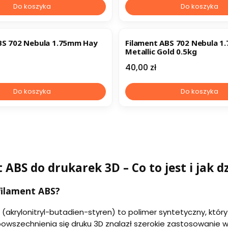
Do koszyka
Do koszyka
BS 702 Nebula 1.75mm Hay
Filament ABS 702 Nebula 
Metallic Gold 0.5kg
Cena
40,00 zł
Do koszyka
Do koszyka
 ABS do drukarek 3D – Co to jest i jak d
 filament ABS?
 (akrylonitryl-butadien-styren) to polimer syntetyczny, który
szechnienia się druku 3D znalazł szerokie zastosowanie w t