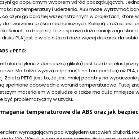
 czyni go popularnym wyborem wśród początkujących. Jednak
ości na temperatury i uderzenia. ABS może wytrzymać bard
 co czyni go bardziej wszechstronnym w projektach, które w
y do tworzenia części mechanicznych. Kolejną z różnic jes
dkościach, a dzieje się to za sprawą dużo mniejszego skurc
druku PLA jest o wiele niższa i dużo więcej drukarek da sobi
ABS z PETG:
reftalan etylenu z domieszką glikolu) jest bardziej elastycz
iowe. Ma także wyższą odporność na temperaturę niż PLA, 
. Zaletą PETG jest to, że jest mniej podatny na wypaczan
ie są spełnione odpowiednie warunki temperaturowe. Tutaj z
ostszym materiałem w obsłudze a także ma dużo mniejsze 
e być problematyczny w użyciu.
ymagania temperaturowe dla ABS oraz jak bezpiec
teriałem wymagającym pod względem ustawień drukarki. Pod