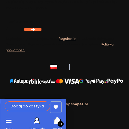
Zapisz się, aby otrzymywać najlepsze oferty i zyskać dostęp
do eksperckich porad.
Twój adres e-mail
Zapisując się, akceptujesz nasz
Regulamin
(w zakresie dotyczącym
Newslettera). Przetwarzanie danych odbywa się zgodnie z
Polityką
prywatności
.
polski
zł
Sklep internetowy
Shoper.pl
Dodaj do koszyka
Produkty w koszyku: 0. Zobacz szcz
Menu
Zaloguj się
Koszyk