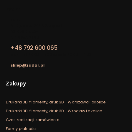
Zadar
Adres:
Zadar
Al. Kijowska 24/LU2, piętro I
30-079 Kraków
NIP: 8652129913
+48 792 600 065
pon. - pt. / 9:00 - 17:00 sobota / 9:00 - 14:00
sklep@zadar.pl
Linki w stopce
Zakupy
Drukarki 3D, filamenty, druk 3D - Warszawa i okolice
Drukarki 3D, filamenty, druk 3D - Wrocław i okolice
Czas realizacji zamówienia
Formy płatności