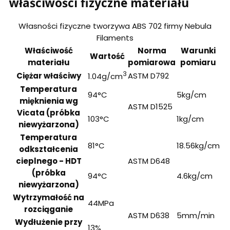
właściwości fizyczne materiału
Własności fizyczne tworzywa ABS 702 firmy Nebula
Filaments
Właściwość
Norma
Warunki
Wartość
materiału
pomiarowa
pomiaru
3
Ciężar właściwy
ASTM D792
1.04g/cm
Temperatura
94°C
5kg/cm
mięknienia wg
ASTM D1525
Vicata (próbka
103°C
1kg/cm
niewyżarzona)
Temperatura
81°C
18.56kg/cm
odkształcenia
cieplnego - HDT
ASTM D648
(próbka
94°C
4.6kg/cm
niewyżarzona)
Wytrzymałość na
44MPa
rozciąganie
ASTM D638
5mm/min
Wydłużenie przy
13%