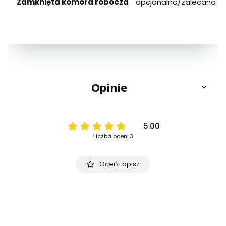
Zamknięta komora robocza
opcjonalna/zalecana
Opinie
5.00
Liczba ocen: 3
Oceń i opisz