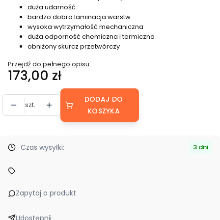
duża udarność
bardzo dobra laminacja warstw
wysoka wytrzymałość mechaniczna
duża odporność chemiczna i termiczna
obniżony skurcz przetwórczy
Przejdź do pełnego opisu
Cena
173,00 zł
DODAJ DO
szt.
KOSZYKA
Czas wysyłki:
3 dni
Zapytaj o produkt
Udostępnij