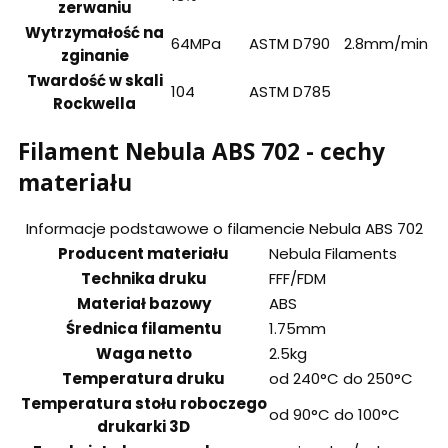
zerwaniu
Wytrzymałość na
64MPa
ASTM D790
2.8mm/min
zginanie
Twardość w skali
104
ASTM D785
Rockwella
Filament Nebula ABS 702 - cechy
materiału
Informacje podstawowe o filamencie Nebula ABS 702
Producent materiału
Nebula Filaments
Technika druku
FFF/FDM
Materiał bazowy
ABS
Średnica filamentu
1.75mm
Waga netto
2.5kg
Temperatura druku
od 240°C do 250°C
Temperatura stołu roboczego
od 90°C do 100°C
drukarki 3D