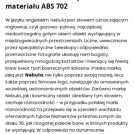
materiału ABS 702
W języku angielskim
nebula
jest słowem oznaczającym
mgławicę, czyli gazowo-pyłowy, najczęściej
niedostrzegalny gołym okiem obiekt występujący w
międzygwiezdnych przestrzeniach. Liczne, uwiecznione
przez specjalistyczne teleskopy i odpowiednio
przetworzone fotografie ukazują nam bogaty,
przepełniony mnogością kształtów i mieniący się feerią
barw świat tych kosmicznych kolosów. Polska marka,
jaką jest
Nebula
, nie tylko poprzez swoją nazwę, lecz
także poprzez firmowe logo, nawiązuje do omawianych
wcześniej, astronomicznych obiektów. Zarówno markę
Nebula, jak i kosmiczny obiekt określany tym słowem,
cechuje różnorodność - w przypadku polskiej marki
różnorodność ta przejawia się w szerokim wachlarzu
oferowanych typów filamentów przeznaczonych do
druku 3D, jak i bogatej palecie barw, w których produkty
te występują. W odpowiedzi na dynamicznie