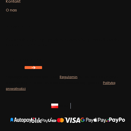
Kontakt
O nas
Newsletter
Zapisz się, aby otrzymywać najlepsze oferty i zyskać dostęp
do eksperckich porad.
Twój adres e-mail
Zapisując się, akceptujesz nasz
Regulamin
(w zakresie dotyczącym
Newslettera). Przetwarzanie danych odbywa się zgodnie z
Polityką
prywatności
.
polski
zł