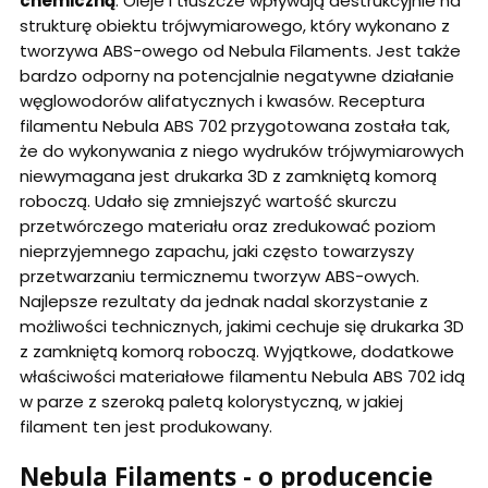
chemiczną
. Oleje i tłuszcze wpływają destrukcyjnie na
strukturę obiektu trójwymiarowego, który wykonano z
tworzywa ABS-owego od Nebula Filaments. Jest także
bardzo odporny na potencjalnie negatywne działanie
węglowodorów alifatycznych i kwasów. Receptura
filamentu Nebula ABS 702 przygotowana została tak,
że do wykonywania z niego wydruków trójwymiarowych
niewymagana jest drukarka 3D z zamkniętą komorą
roboczą. Udało się zmniejszyć wartość skurczu
przetwórczego materiału oraz zredukować poziom
nieprzyjemnego zapachu, jaki często towarzyszy
przetwarzaniu termicznemu tworzyw ABS-owych.
Najlepsze rezultaty da jednak nadal skorzystanie z
możliwości technicznych, jakimi cechuje się drukarka 3D
z zamkniętą komorą roboczą. Wyjątkowe, dodatkowe
właściwości materiałowe filamentu Nebula ABS 702 idą
w parze z szeroką paletą kolorystyczną, w jakiej
filament ten jest produkowany.
Nebula Filaments - o producencie