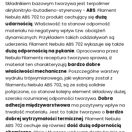
Składnikiem bazowym tworzywa jest terpolimer
akrylonitrylo-butadieno-styrenowy -
ABS
. Filament
Nebula ABS 702 to produkt cechujący się
dużą
udarnością
. Właściwość ta stanowi odporność
materiału na negatywny wpływ tzw. obciążeń
dynamicznych. Przykładem takich oddziaływań są
uderzenia. Filament Nebula ABS 702 wykazuje się także
dużą odpornością na pękanie
. Opracowana przez
Nebula Filaments receptura tworzywa sprawia, iż
materiał ten charakteryzują
bardzo dobre
właściwości mechaniczne
. Poszczególne warstwy
wydruku trójwymiarowego, jaki wykonany został z
filamentu Nebula ABS 702, są ze sobą solidnie
połączone, co stanowi kolejny element składowy dużej,
szeroko rozumianej odporności tworzywa.
Dobra
adhezja międzywarstwowa
ma pozytywny wpływ na
trwałość materiału. Jest to także tworzywo o
bardzo
dobrej wytrzymałości termicznej
. Filament Nebula
ABS 702 cechuje się również
dość dużą odpornością