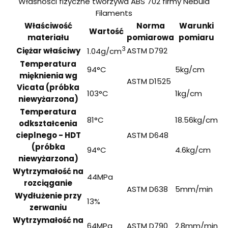
Własności fizyczne tworzywa ABS 702 firmy Nebula
Filaments
Właściwość
Norma
Warunki
Wartość
materiału
pomiarowa
pomiaru
3
Ciężar właściwy
ASTM D792
1.04g/cm
Temperatura
94°C
5kg/cm
mięknienia wg
ASTM D1525
Vicata (próbka
103°C
1kg/cm
niewyżarzona)
Temperatura
81°C
18.56kg/cm
odkształcenia
cieplnego - HDT
ASTM D648
(próbka
94°C
4.6kg/cm
niewyżarzona)
Wytrzymałość na
44MPa
rozciąganie
ASTM D638
5mm/min
Wydłużenie przy
13%
zerwaniu
Wytrzymałość na
64MPa
ASTM D790
2.8mm/min