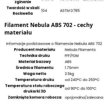
zginanie
Twardość w skali
104
ASTM D785
Rockwella
Filament Nebula ABS 702 - cechy
materiału
Informacje podstawowe o filamencie Nebula ABS 702
Producent materiału
Nebula Filaments
Technika druku
FFF/FDM
Materiał bazowy
ABS
Średnica filamentu
1.75mm
Waga netto
2.5kg
Temperatura druku
od 240°C do 250°C
Temperatura stołu roboczego
od 90°C do 100°C
drukarki 3D
Zamknięta komora robocza
opcjonalna/zalecana