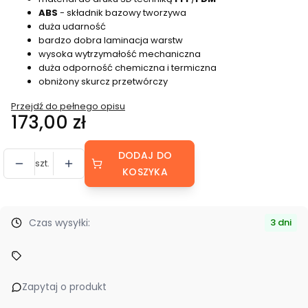
ABS
- składnik bazowy tworzywa
duża udarność
bardzo dobra laminacja warstw
wysoka wytrzymałość mechaniczna
duża odporność chemiczna i termiczna
obniżony skurcz przetwórczy
Przejdź do pełnego opisu
Cena
173,00 zł
DODAJ DO
szt.
KOSZYKA
Czas wysyłki:
3 dni
Zapytaj o produkt