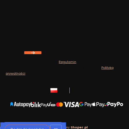
Newsletter
Zapisz się, aby otrzymywać najlepsze oferty i zyskać dostęp
do eksperckich porad.
Twój adres e-mail
Zapisując się, akceptujesz nasz
Regulamin
(w zakresie dotyczącym
Newslettera). Przetwarzanie danych odbywa się zgodnie z
Polityką
prywatności
.
polski
zł
Sklep internetowy
Shoper.pl