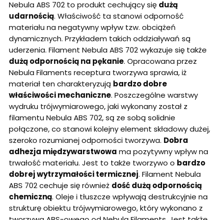
Nebula ABS 702 to produkt cechujący się
dużą
udarnością
. Właściwość ta stanowi odporność
materiału na negatywny wpływ tzw. obciążeń
dynamicznych. Przykładem takich oddziaływań są
uderzenia. Filament Nebula ABS 702 wykazuje się także
dużą odpornością na pękanie
. Opracowana przez
Nebula Filaments receptura tworzywa sprawia, iż
materiał ten charakteryzują
bardzo dobre
właściwości mechaniczne
. Poszczególne warstwy
wydruku trójwymiarowego, jaki wykonany został z
filamentu Nebula ABS 702, są ze sobą solidnie
połączone, co stanowi kolejny element składowy dużej,
szeroko rozumianej odporności tworzywa.
Dobra
adhezja międzywarstwowa
ma pozytywny wpływ na
trwałość materiału. Jest to także tworzywo o
bardzo
dobrej wytrzymałości termicznej
. Filament Nebula
ABS 702 cechuje się również
dość dużą odpornością
chemiczną
. Oleje i tłuszcze wpływają destrukcyjnie na
strukturę obiektu trójwymiarowego, który wykonano z
tworzywa ABS-owego od Nebula Filaments. Jest także