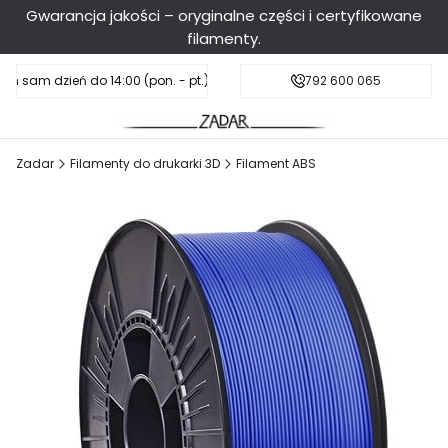
Gwarancja jakości – oryginalne części i certyfikowane
filamenty.
en sam dzień do 14:00 (pon. - pt.), sobota do 11:00
Darmowa dostawa od 199 zł
792 600 065
Zadar
Filamenty do drukarki 3D
Filament ABS