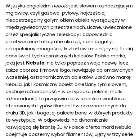
W języku angielskim
nebula
jest słowem oznaczającym
mgławicę, czyli gazowo-pyłowy, najczęściej
niedostrzegalny gołym okiem obiekt występujący w
międzygwiezdnych przestrzeniach. Liczne, uwiecznione
przez specjalistyczne teleskopy i odpowiednio
przetworzone fotografie ukazują nam bogaty,
przepełniony mnogością kształtów i mieniący się feerią
barw świat tych kosmicznych kolosów. Polska marka,
jaką jest
Nebula
, nie tylko poprzez swoją nazwę, lecz
także poprzez firmowe logo, nawiązuje do omawianych
wcześniej, astronomicznych obiektów. Zarówno markę
Nebula, jak i kosmiczny obiekt określany tym słowem,
cechuje różnorodność - w przypadku polskiej marki
różnorodność ta przejawia się w szerokim wachlarzu
oferowanych typów filamentów przeznaczonych do
druku 3D, jak i bogatej palecie barw, w których produkty
te występują. W odpowiedzi na dynamicznie
rozwijającą się branżę 3D w Polsce oferta marki Nebula
obejmuje obszerny wybór filamentów, ujęty w trzy serie