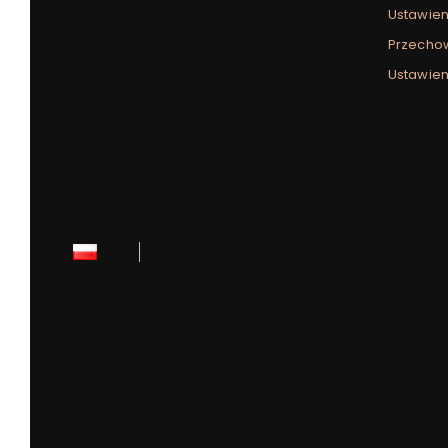
Ustawien
Przecho
Ustawien
polski
zł