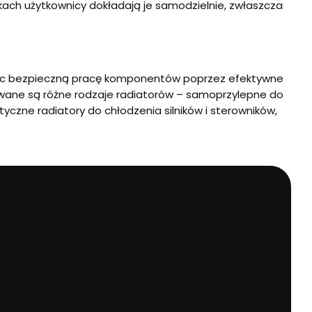
kach użytkownicy dokładają je samodzielnie, zwłaszcza
ając bezpieczną pracę komponentów poprzez efektywne
owane są różne rodzaje radiatorów – samoprzylepne do
czne radiatory do chłodzenia silników i sterowników,
BEZPIECZNE
WYGODNA
RATY
PŁATNOŚCI
DOSTAWA
Możliwość zakupu
a
Dzięki certyfikatowi i
Odbiór osobisty,
na raty
szyfrowaniu SSL
kurier, paczkomaty