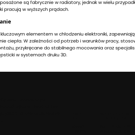
yposażone są fabrycznie w radiatory, jednak w wielu przypad
ki pracują w wyższych prądach.
anie
ą kluczowym elementem w chłodzeniu elektroniki, zapewni
e ciepła. W zależności od potrzeb i warunków pracy, stos
tażu, przykręcane do stabilnego mocowania oraz specjalisty
tepsticki w systemach druku 3D.
życiela i pozostałych
ekładać będzie nieustannie
ii, jaką stanowi drukowanie
DARMOWA
WYSYŁAMY W
WYSYŁKA
TEN SAM DZIEŃ
D.
Dla zamówień
Pon. - Pt. do 14:00 ,
powyżej 199 PLN
w sobotę do 11:00