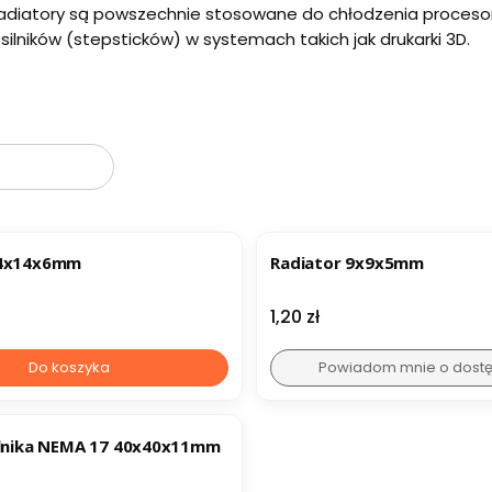
radiatory są powszechnie stosowane do chłodzenia procesoró
silników (stepsticków) w systemach takich jak drukarki 3D.
oduktów
w
14x14x6mm
Radiator 9x9x5mm
Cena
1,20 zł
Do koszyka
Powiadom mnie o dost
ilnika NEMA 17 40x40x11mm