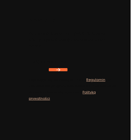
Newsletter
Zapisz się, aby otrzymywać najlepsze
oferty i zyskać dostęp do eksperckich
porad.
Twój adres e-mail
Zapisując się, akceptujesz nasz
Regulamin
(w
zakresie dotyczącym Newslettera). Przetwarzanie
danych odbywa się zgodnie z
Polityką
prywatności
.