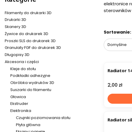
elektronice 
sterowników 
Filamenty do drukarki 3D
Drukarki 3D
Skanery 3D
Lista pr
Koniec filtró
Sortowanie:
Żywice do drukarek 3D
Proszki SLS do drukarek 3D
Domyślne
Granulaty FGF do drukarek 3D
Długopisy 3D
Akcesoria i części
Kleje do stołu
Radiator 
Podkładki adhezyjne
Obróbka wydruków 3D
Cena
2,00 zł
Suszarki do filamentu
Głowica
Ekstruder
Elektronika
Czujniki poziomowania stołu
Radiator s
Płyta główna
Ekrany i panele