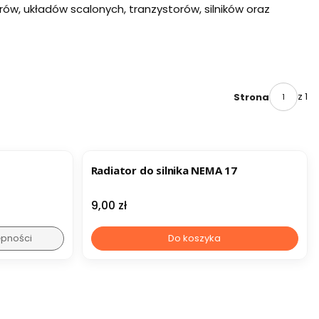
w, układów scalonych, tranzystorów, silników oraz
z 1
Strona
Radiator do silnika NEMA 17
Cena
9,00 zł
ępności
Do koszyka