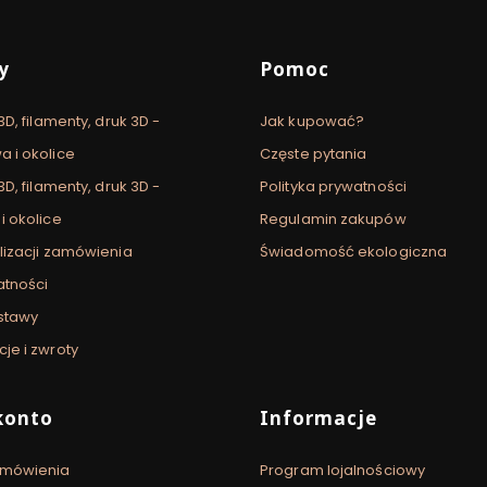
 stopce
y
Pomoc
3D, filamenty, druk 3D -
Jak kupować?
 i okolice
Częste pytania
3D, filamenty, druk 3D -
Polityka prywatności
i okolice
Regulamin zakupów
lizacji zamówienia
Świadomość ekologiczna
atności
stawy
je i zwroty
konto
Informacje
amówienia
Program lojalnościowy