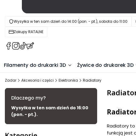
Wysyłka w ten sam dzień do 14:00 (pon. - pt.), sobota do 11:00
Zakupy RATALNE
(Otwiera
(Otwiera
(Otwiera
(Otwiera
się
się
się
się
w
w
w
w
Filamenty do drukarki 3D
Żywice do drukarek 3D
nowej
nowej
nowej
nowej
karcie)
karcie)
karcie)
karcie)
Zadar
Akcesoria i części
Elektronika
Radiatory
Radiato
Dlaczego my?
Wysyłka w ten sam dzień do 16:00
Radiator
(pon. - pt.).
Radiatory to
funkcją jest
Kategorie