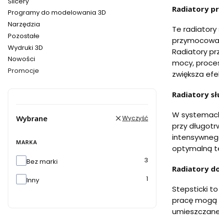
Slicery
Radiatory p
Programy do modelowania 3D
Narzędzia
Te radiatory
Pozostałe
przymocowan
Wydruki 3D
Radiatory pr
Nowości
mocy, proce
Promocje
zwiększa ef
Koniec menu
Radiatory sł
W systemach 
Wybrane
Wyczyść
przy długotrw
intensywnego
MARKA
optymalną te
Marka
3
Bez marki
Radiatory d
1
Inny
Stepsticki t
pracę mogą s
umieszczane