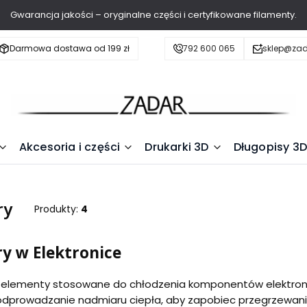
Gwarancja jakości – oryginalne części i certyfikowane filamenty.
Darmowa dostawa od 199 zł
792 600 065
sklep@zad
Akcesoria i części
Drukarki 3D
Długopisy 3D
ry
Produkty:
4
y w Elektronice
 elementy stosowane do chłodzenia komponentów elektronic
 odprowadzanie nadmiaru ciepła, aby zapobiec przegrzewani