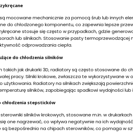
rzykręcane
 są mocowane mechanicznie za pomocą śrub lub innych elem
e do chłodzonego komponentu, co zapewnia lepsze przewod
zykręcane stosuje się często w przypadkach, gdzie generowan
sorach lub silnikach. Stosowanie pasty termoprzewodzące
ektywność odprowadzania ciepła.
użące do chłodzenia silników
takich jak drukarki 3D, radiatory są często stosowane do c
ałej pracy. Silniki krokowe, zwłaszcza te wykorzystywane w o
 użytkowania. Radiatory na silnikach zwiększają powierzc
mperaturę silników, zapobiegając spadkowi wydajności lub 
o chłodzenia stepsticków
o sterowniki silników krokowych, stosowane m.in. w drukarkac
ię one nagrzewać, co wpływa negatywnie na ich wydajność 
 są bezpośrednio na chipach sterowników, co pomaga w szy