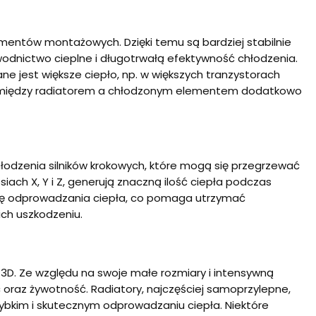
entów montażowych. Dzięki temu są bardziej stabilnie
nictwo cieplne i długotrwałą efektywność chłodzenia.
e jest większe ciepło, np. w większych tranzystorach
j między radiatorem a chłodzonym elementem dodatkowo
hłodzenia silników krokowych, które mogą się przegrzewać
siach X, Y i Z, generują znaczną ilość ciepła podczas
hnię odprowadzania ciepła, co pomaga utrzymać
ich uszkodzeniu.
h 3D. Ze względu na swoje małe rozmiary i intensywną
oraz żywotność. Radiatory, najczęściej samoprzylepne,
bkim i skutecznym odprowadzaniu ciepła. Niektóre