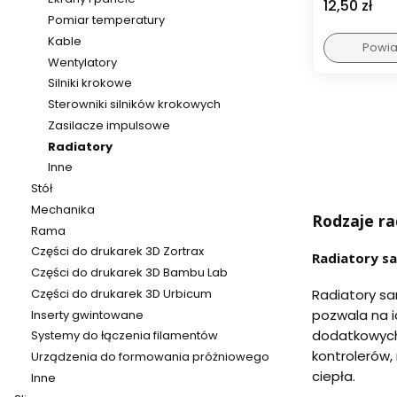
Cena
12,50 zł
Pomiar temperatury
Kable
Powia
Wentylatory
Silniki krokowe
Sterowniki silników krokowych
Zasilacze impulsowe
Radiatory
Inne
Stół
Mechanika
Rodzaje ra
Rama
Części do drukarek 3D Zortrax
Radiatory s
Części do drukarek 3D Bambu Lab
Części do drukarek 3D Urbicum
Radiatory sa
pozwala na i
Inserty gwintowane
dodatkowych
Systemy do łączenia filamentów
kontrolerów,
Urządzenia do formowania próżniowego
ciepła.
Inne