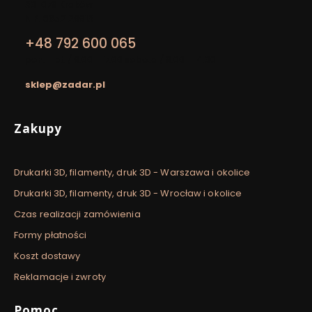
30-079 Kraków
NIP: 8652129913
+48 792 600 065
pon. - pt. / 9:00 - 17:00 sobota / 9:00 - 14:00
sklep@zadar.pl
Linki w stopce
Zakupy
Drukarki 3D, filamenty, druk 3D - Warszawa i okolice
Drukarki 3D, filamenty, druk 3D - Wrocław i okolice
Czas realizacji zamówienia
Formy płatności
Koszt dostawy
Reklamacje i zwroty
Pomoc