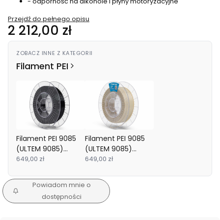
- odporność na alkohole i płyny motoryzacyjne
Przejdź do pełnego opisu
Cena
2 212,00 zł
ZOBACZ INNE Z KATEGORII
Filament PEI
Filament PEI 9085
Filament PEI 9085
(ULTEM 9085)
(ULTEM 9085)
Fiberlogy 1.75mm
649,00 zł
Fiberlogy 1.75mm
649,00 zł
Black 0.5kg
Natural 0.5kg
Powiadom mnie o
dostępności