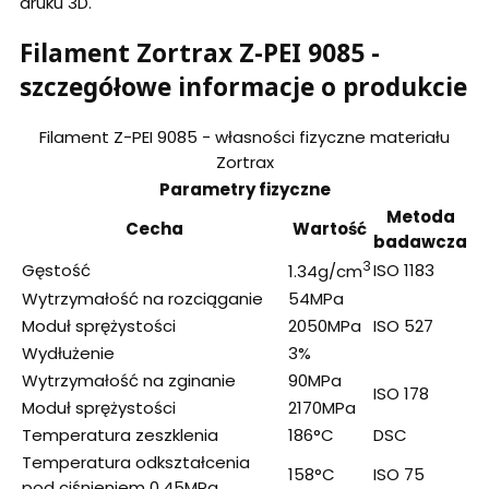
druku 3D.
Filament Zortrax Z-PEI 9085 -
szczegółowe informacje o produkcie
Filament Z-PEI 9085 - własności fizyczne materiału
Zortrax
Parametry fizyczne
Metoda
Cecha
Wartość
badawcza
3
Gęstość
ISO 1183
1.34g/cm
Wytrzymałość na rozciąganie
54MPa
Moduł sprężystości
2050MPa
ISO 527
Wydłużenie
3%
Wytrzymałość na zginanie
90MPa
ISO 178
Moduł sprężystości
2170MPa
Temperatura zeszklenia
186°C
DSC
Temperatura odkształcenia
158°C
ISO 75
pod ciśnieniem 0.45MPa