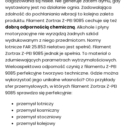
odgazowania są niskie. Nie generuje zatem dymu, gdy
wystawiony jest na działanie ognia. Zadowalająca
zdolność do pochłaniania wibracji to kolejna zaleta
produktu. Filament Zortrax Z-PEI 9085 cechuje się też
dobrą odpornością chemiczną
. Alkohole i płyny
motoryzacyjne nie wyrządzą żadnych szkód
wydrukowanym z niego przedmiotom. Normy
lotnicze FAR 25.853 niełatwo jest spełnić. Filament
Zortrax Z-PEI 9085 jednak je spełnia. To materiał o
zdumiewających parametrach wytrzymałościowych.
Wieloaspektowa odporność czynią z filamentu Z-PEI
9085 perfekcyjne tworzywo techniczne. Gdzie można
wykorzystać jego unikalne własności? Oto przykłady
sfer przemysłowych, w których filament Zortrax Z-PEI
9085 sprawdza się perfekcyjnie:
przemysł lotniczy
przemysł kosmiczny
przemysł stoczniowy
przemysł kolejowy