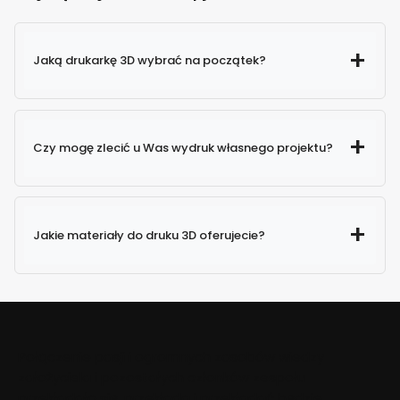
Jaką drukarkę 3D wybrać na początek?
Czy mogę zlecić u Was wydruk własnego projektu?
Jakie materiały do druku 3D oferujecie?
Połączenie pasji i ogromnych zasobów wiedzy
założyciela i pozostałych członków zespołu
przekładało się, przekłada i przekładać będzie