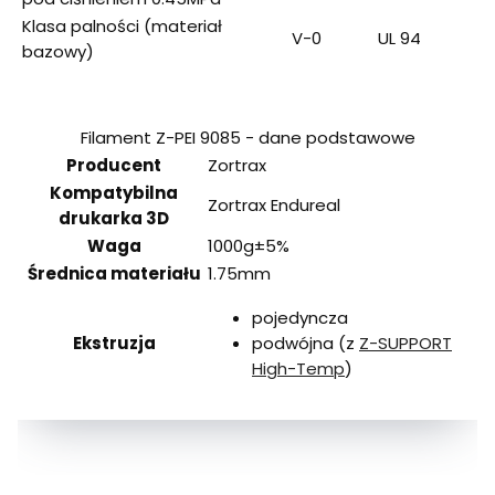
Klasa palności (materiał
V-0
UL 94
bazowy)
Filament Z-PEI 9085 - dane podstawowe
Producent
Zortrax
Kompatybilna
Zortrax Endureal
drukarka 3D
Waga
1000g±5%
Średnica materiału
1.75mm
pojedyncza
Ekstruzja
podwójna (z
Z-SUPPORT
High-Temp
)