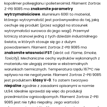
kopolimer poliwęglanu i polieteroimid. Filament Zortrax
Z-PEI 9085 ma
znakomite parametry
wytrzymałościowe
. Aluminium 6061 to materiał,
którego wytrzymałość jest porównywalna do tej, jaką
cechuje się produkt (przez wzgląd na stosunek
wytrzymałości surowca do jego wagi). Przemysł
lotniczy stanowi jedną z tych dziedzin industrialnego
świata, w których stosuje się go z dużym
powodzeniem. Filament Zortrax Z-PEI 9085 ma
znakomite własności FST
(skrót od:
Flame, Smoke,
Toxicity
). Mechaniczne cechy wydruków wykonanych z
materiału nie ulegają zmianie w ekstremalnych
warunkach termicznych. Temperatura rzędu 167°C nie
wpływa na nie negatywnie. Filament Zortrax Z-PEI 9085
jest produktem
klasy V-0
. To zatem tworzywo
niepalne
zgodnie z zasadami opisanymi w normie
UL94. Idealnie sprawdzi się więc do produkcji
przedmiotów ognioodpornych. Filament Zortrax Z-PEI
9085 jest nie tylko niepalny. Jego wartości