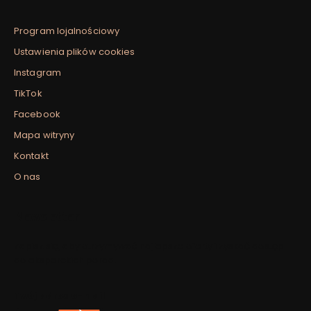
Program lojalnościowy
Ustawienia plików cookies
Instagram
TikTok
Facebook
Mapa witryny
Kontakt
O nas
Newsletter
Zapisz się, aby otrzymywać najlepsze oferty i zyskać dostęp
do eksperckich porad.
Twój adres e-mail