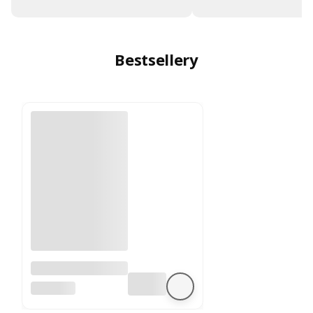
Bestsellery
A4988 sterownik
silnika krokowego
BEZ MARKI