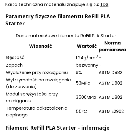
Karta techniczna materiału znajduje się tu:
TDS
.
Parametry fizyczne filamentu ReFill PLA
Starter
Dane materiałowe filamentu ReFill PLA Starter
Norma
Własność
Wartość
pomiarowa
3
Gęstość
-
1.24g/cm
Zapach
bezwonny
-
Wydłużenie przy rozciąganiu
6%
ASTM D882
Wytrzymałość na rozciąganie
53MPa
ASTM D882
(do zerwania)
Moduł sprężystości przy
3500MPa
ASTM D882
rozciąganiu
Temperatura odkształcenia
55°C
ASTM E2902
cieplnego
Filament ReFill PLA Starter - informacje