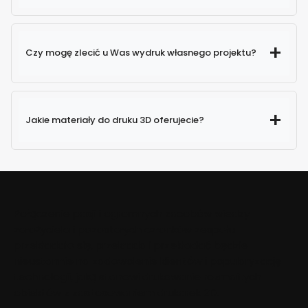
Czy mogę zlecić u Was wydruk własnego projektu?
Jakie materiały do druku 3D oferujecie?
Połączenie pasji i ogromnych zasobów wiedzy
założyciela i pozostałych członków zespołu
przekładało się, przekłada i przekładać będzie
nieustannie na zadowolenie klientów i popularyzację
technologii, jaką stanowi drukowanie rozmaitych
obiektów z zastosowaniem drukarek 3D.