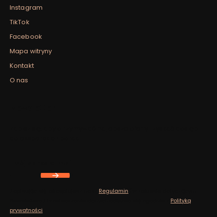
Instagram
TikTok
Facebook
Mapa witryny
Kontakt
O nas
Newsletter
Zapisz się, aby otrzymywać najlepsze oferty i zyskać dostęp
do eksperckich porad.
Twój adres e-mail
Zapisując się, akceptujesz nasz
Regulamin
(w zakresie dotyczącym
Newslettera). Przetwarzanie danych odbywa się zgodnie z
Polityką
prywatności
.