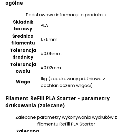
ogólne
Podstawowe informacje o produkcie
Składnik
PLA
bazowy
Średnica
1.75mm
filamentu
Tolerancja
±0.05mm
średnicy
Tolerancja
±0.02mm
owalu
1kg (zapakowany próżniowo z
Waga
pochłaniaczem wilgoci)
Filament ReFill PLA Starter - parametry
drukowania (zalecane)
Zalecane parametry wykonywania wydruków z
filamentu ReFill PLA Starter
Zalecana