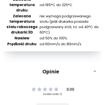
temperatura
od 185°C do 225°C
druku
Zalecana
nie wymaga podgrzewanego
temperatura
stołu (jeśli drukarka posiada
stołu roboczego
podgrzewany stół, to: od 40°C do
drukarki 3D
60°C)
Nawiew
od 50% do 100%
Prędkość druku
od 60mm/s do 80mm/s
Opinie
0.00
Liczba ocen: 0