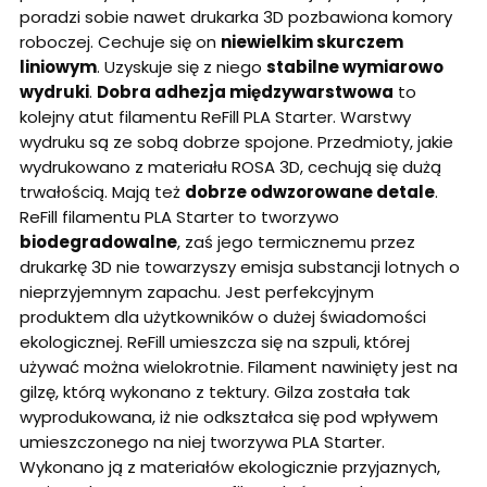
poradzi sobie nawet drukarka 3D pozbawiona komory
roboczej. Cechuje się on
niewielkim skurczem
liniowym
. Uzyskuje się z niego
stabilne wymiarowo
wydruki
.
Dobra adhezja międzywarstwowa
to
kolejny atut filamentu ReFill PLA Starter. Warstwy
wydruku są ze sobą dobrze spojone. Przedmioty, jakie
wydrukowano z materiału ROSA 3D, cechują się dużą
trwałością. Mają też
dobrze odwzorowane detale
.
ReFill filamentu PLA Starter to tworzywo
biodegradowalne
, zaś jego termicznemu przez
drukarkę 3D nie towarzyszy emisja substancji lotnych o
nieprzyjemnym zapachu. Jest perfekcyjnym
produktem dla użytkowników o dużej świadomości
ekologicznej. ReFill umieszcza się na szpuli, której
używać można wielokrotnie. Filament nawinięty jest na
gilzę, którą wykonano z tektury. Gilza została tak
wyprodukowana, iż nie odkształca się pod wpływem
umieszczonego na niej tworzywa PLA Starter.
Wykonano ją z materiałów ekologicznie przyjaznych,