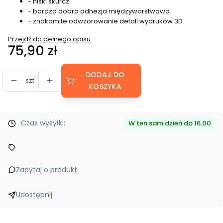
- niski skurcz
- bardzo dobra adhezja międzywarstwowa
- znakomite odwzorowanie detali wydruków 3D
Przejdź do pełnego opisu
Cena
75,90 zł
DODAJ DO
szt.
KOSZYKA
Czas wysyłki:
W ten sam dzień do 16.00
Zapytaj o produkt
Udostępnij