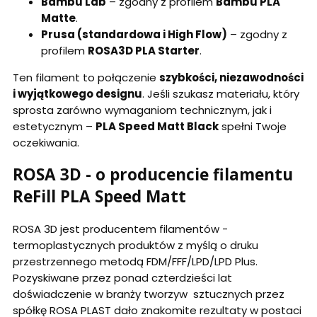
Bambu Lab
– zgodny z profilem
Bambu PLA
Matte
.
Prusa (standardowa i High Flow)
– zgodny z
profilem
ROSA3D PLA Starter
.
Ten filament to połączenie
szybkości, niezawodności
i wyjątkowego designu
. Jeśli szukasz materiału, który
sprosta zarówno wymaganiom technicznym, jak i
estetycznym –
PLA Speed Matt Black
spełni Twoje
oczekiwania.
ROSA 3D - o producencie filamentu
ReFill PLA Speed Matt
ROSA 3D jest producentem filamentów -
termoplastycznych produktów z myślą o druku
przestrzennego metodą FDM/FFF/LPD/LPD Plus.
Pozyskiwane przez ponad czterdzieści lat
doświadczenie w branży tworzyw sztucznych przez
spółkę ROSA PLAST dało znakomite rezultaty w postaci