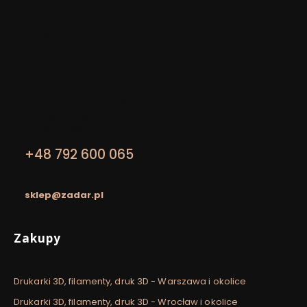
do 11:00
Kontakt
Zadar
Adres:
Zadar
Al. Kijowska 24/LU2, piętro I
30-079 Kraków
NIP: 8652129913
+48 792 600 065
pon. - pt. / 9:00 - 17:00 sobota / 9:00 - 14:00
sklep@zadar.pl
Linki w stopce
Zakupy
Drukarki 3D, filamenty, druk 3D - Warszawa i okolice
Drukarki 3D, filamenty, druk 3D - Wrocław i okolice