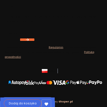
Newsletter
Zapisz się, aby otrzymywać najlepsze oferty i zyskać dostęp
do eksperckich porad.
Twój adres e-mail
Zapisując się, akceptujesz nasz
Regulamin
(w zakresie dotyczącym
Newslettera). Przetwarzanie danych odbywa się zgodnie z
Polityką
prywatności
.
polski
zł
Sklep internetowy
Shoper.pl
Dodaj do koszyka