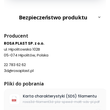
Bezpieczeństwo produktu
Producent
ROSA PLAST SP. z o.o.
ul. Hipolitowska 102B
05-074 Hipolitów, Polska
22 783 62 62
3d@rosaplast.pl
Pliki do pobrania
Karta charakterystyki (SDS) filamentu
rosa3d-filament3d-pla-speed-matt-sds-pl.pdf