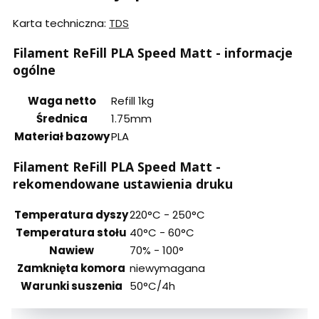
Karta techniczna:
TDS
Filament ReFill PLA Speed Matt - informacje
ogólne
Waga netto
Refill 1kg
Średnica
1.75mm
Materiał bazowy
PLA
Filament ReFill PLA Speed Matt -
rekomendowane ustawienia druku
Temperatura dyszy
220°C - 250°C
Temperatura stołu
40°C - 60°C
Nawiew
70% - 100°
Zamknięta komora
niewymagana
Warunki suszenia
50°C/4h