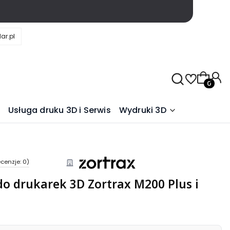
ar.pl
Produkty
Usługa druku 3D i Serwis
Wydruki 3D
cenzje: 0)
do drukarek 3D Zortrax M200 Plus i