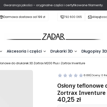
Gwarancja jakości – oryginalne części i certyfikowane filamenty.
Darmowa dostawa od 199 zł
792 600 065
sklep@zad
Akcesoria i części
Drukarki 3D
Długopisy 3D
flonowe do drukarek 3D Zortrax M200 Plus i Zortrax Inventure
0.00
(Oceny: 0 Re
Osłony teflonowe 
Zortrax Inventure
Cena
40,25 zł