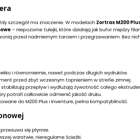
era
każdy szczegół ma znaczenie. W modelach
Zortrax M200 Plu
nowe
– niepozorne tulejki, które działają jak bufor między f
ronią przed nadmiernym tarciem i przegrzewaniem. Bez nich r
 lekko i równomiernie, nawet podczas długich wydruków.
lament przed zbyt wczesnym topnieniem w strefie zimnej.
 stabilizują przepływ i wydłużają żywotność całego ekstruder
óry potrafi całkowicie odmienić jakość druku.
owane do M200 Plus i Inventure, pełna kompatybilność.
lonowej
 przesuwa się płynnie.
szej warstwie, nieregularne ścieżki.