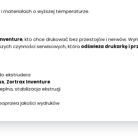
 i materiałach o wyższej temperaturze.
Inventure
, kto chce drukować bez przestojów i nerwów. Wy
szych czynności serwisowych, która
odświeża drukarkę i pr
do ekstrudera
us
,
Zortrax Inventure
eplna, stabilizacja ekstruzji
poprawa jakości wydruków