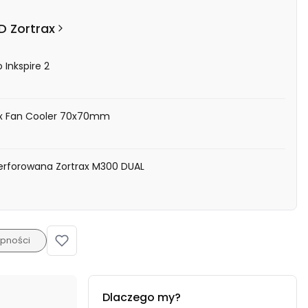
D Zortrax
o Inkspire 2
ax Fan Cooler 70x70mm
perforowana Zortrax M300 DUAL
pności
Dlaczego my?