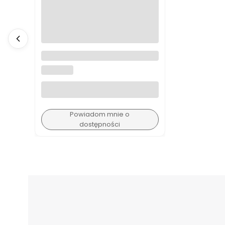
A4988 sterownik silnika
krokowego
BEZ MARKI
Powiadom mnie o
dostępności