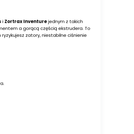
s
i
Zortrax Inventure
jednym z takich
ilamentem a gorącą częścią ekstrudera. To
yzykujesz zatory, niestabilne ciśnienie
a.