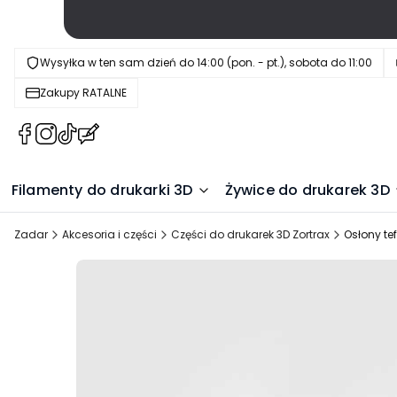
Wysyłka w ten sam dzień do 14:00 (pon. - pt.), sobota do 11:00
Zakupy RATALNE
(Otwiera
(Otwiera
(Otwiera
(Otwiera
się
się
się
się
w
w
w
w
Filamenty do drukarki 3D
Żywice do drukarek 3D
nowej
nowej
nowej
nowej
karcie)
karcie)
karcie)
karcie)
Zadar
Akcesoria i części
Części do drukarek 3D Zortrax
Osłony te