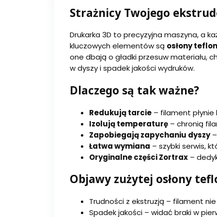
Strażnicy Twojego ekstrud
Drukarka 3D to precyzyjna maszyna, a 
kluczowych elementów są
osłony teflo
one dbają o gładki przesuw materiału, ch
w dyszy i spadek jakości wydruków.
Dlaczego są tak ważne?
Redukują tarcie
– filament płynie
Izolują temperaturę
– chronią fi
Zapobiegają zapychaniu dyszy
–
Łatwa wymiana
– szybki serwis, kt
Oryginalne części Zortrax
– dedyk
Objawy zużytej osłony tef
Trudności z ekstruzją – filament nie
Spadek jakości – widać braki w pierw