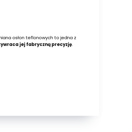
miana osłon teflonowych to jedna z
zywraca jej fabryczną precyzję
.