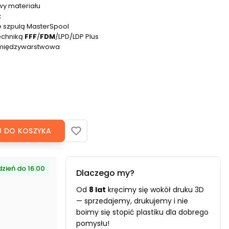
owy materiału
t
e szpulą MasterSpool
echniką
FFF
/
FDM
/LPD/LDP Plus
 międzywarstwowa
 DO KOSZYKA
zień do 16.00
Dlaczego my?
Od
8 lat
kręcimy się wokół druku 3D
— sprzedajemy, drukujemy i nie
boimy się stopić plastiku dla dobrego
pomysłu!