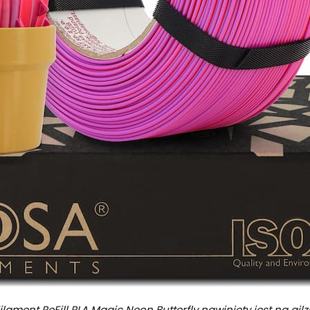
ilament ReFill PLA Magic Neon Butterfly nawinięty jest na gilz