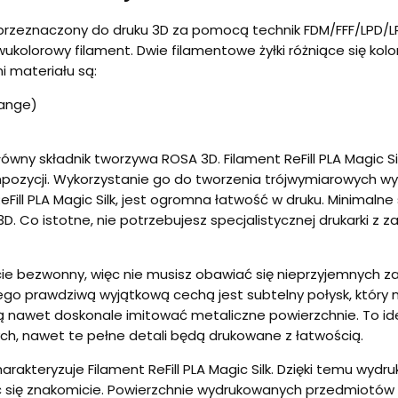
iał przeznaczony do druku 3D za pomocą technik FDM/FFF/LPD/
kolorowy filament. Dwie filamentowe żyłki różniące się kolo
 materiału są:
ange)
główny składnik tworzywa ROSA 3D. Filament ReFill PLA Magic 
pozycji. Wykorzystanie go do tworzenia trójwymiarowych wy
eFill PLA Magic Silk, jest ogromna łatwość w druku. Minimal
D. Co istotne, nie potrzebujesz specjalistycznej drukarki z
kowicie bezwonny, więc nie musisz obawiać się nieprzyjemnyc
ego prawdziwą wyjątkową cechą jest subtelny połysk, któr
ą nawet doskonale imitować metaliczne powierzchnie. To id
h, nawet te pełne detali będą drukowane z łatwością.
teryzuje Filament ReFill PLA Magic Silk. Dzięki temu wydruk
ć się znakomicie. Powierzchnie wydrukowanych przedmiotów s