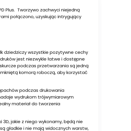
LPD Plus. Tworzywo zachwyci niejedną
rami połączono, uzyskując intrygujący
Silk dziedziczy wszystkie pozytywne cechy
druków jest niezwykle łatwe i dostępne
ne skurcze podczas przetwarzania są jedną
 zamkniętą komorą roboczą, aby korzystać
h zapachów podczas drukowania
y nadaje wydrukom trójwymiarowym
ealny materiał do tworzenia
i 3D, jakie z niego wykonamy, będą nie
ą gładkie i nie mają widocznych warstw,