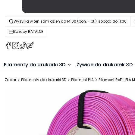
Wysyłka w ten sam dzień do 14:00 (pon. - pt.), sobota do 11:00
Zakupy RATALNE
(Otwiera
(Otwiera
(Otwiera
(Otwiera
się
się
się
się
w
w
w
w
Filamenty do drukarki 3D
Żywice do drukarek 3D
nowej
nowej
nowej
nowej
karcie)
karcie)
karcie)
karcie)
Zadar
Filamenty do drukarki 3D
Filament PLA
Filament ReFill PLA