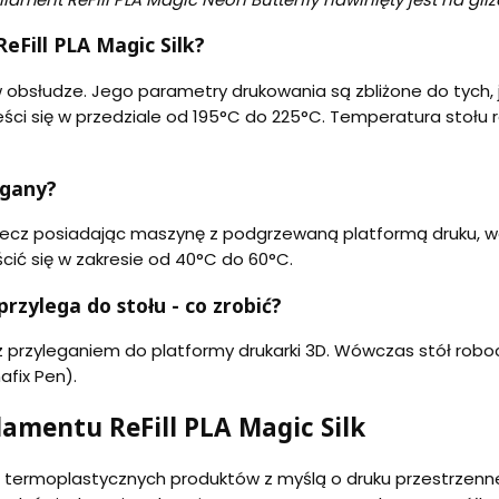
eFill PLA Magic Silk?
y w obsłudze. Jego parametry drukowania są zbliżone do tych, 
ści się w przedziale od 195°C do 225°C. Temperatura stołu 
agany?
lecz posiadając maszynę z podgrzewaną platformą druku, war
ić się w zakresie od 40°C do 60°C.
przylega do stołu - co zrobić?
przyleganiem do platformy drukarki 3D. Wówczas stół robo
afix Pen).
lamentu ReFill PLA Magic Silk
 termoplastycznych produktów z myślą o druku przestrzenn