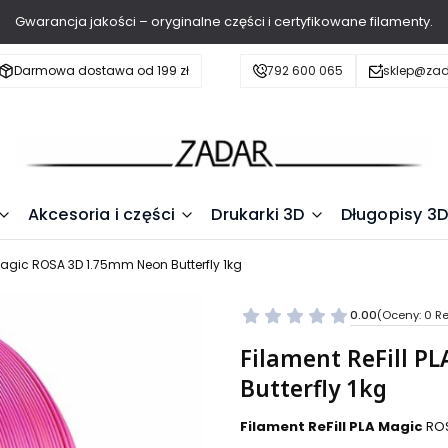
Gwarancja jakości – oryginalne części i certyfikowane filamenty.
Darmowa dostawa od 199 zł
792 600 065
sklep@zad
Akcesoria i części
Drukarki 3D
Długopisy 3D
 Magic ROSA 3D 1.75mm Neon Butterfly 1kg
0.00
(Oceny: 0 Re
Filament ReFill P
Butterfly 1kg
Filament ReFill PLA Magic
ROS