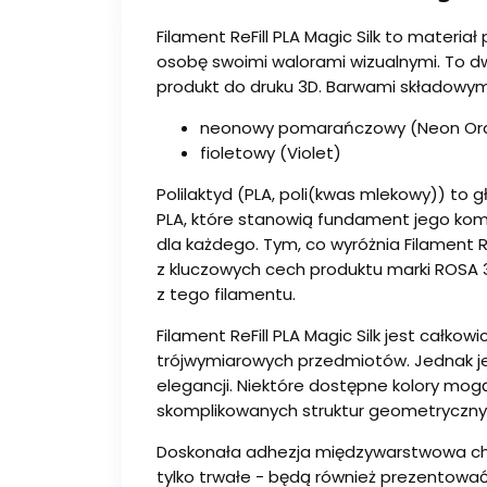
Filament ReFill PLA Magic Silk to mater
osobę swoimi walorami wizualnymi. To dwu
produkt do druku 3D. Barwami składowymi
neonowy pomarańczowy (Neon Or
fioletowy (Violet)
Polilaktyd (PLA, poli(kwas mlekowy)) to 
PLA, które stanowią fundament jego kom
dla każdego. Tym, co wyróżnia Filament R
z kluczowych cech produktu marki ROSA 3
z tego filamentu.
Filament ReFill PLA Magic Silk jest cał
trójwymiarowych przedmiotów. Jednak j
elegancji. Niektóre dostępne kolory mog
skomplikowanych struktur geometrycznyc
Doskonała adhezja międzywarstwowa charak
tylko trwałe - będą również prezentowa