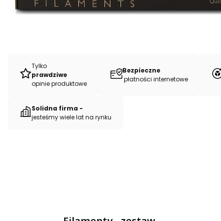
Tylko
Bezpieczne
prawdziwe
płatności internetowe
opinie produktowe
Solidna firma -
jesteśmy wiele lat na rynku
Filamenty - zestaw