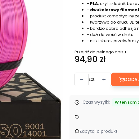
-
PLA
, czyli składnik baz
-
dwukolorowy filamen
- produkt kompatybilny z
- tworzywo do druku 3D t
- bardzo dobra adhezja
- duża łatwość w druku
- niski skurcz przetwórczy
Przejdź do pełnego opisu
Cena
94,90 zł
szt.
DODAJ
Czas wysyłki:
W ten sam d
Zapytaj o produkt