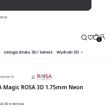
ar.pl
Produkty
Usługa druku 3D i Serwis
Wydruki 3D
cenzje: 0)
LA Magic ROSA 3D 1.75mm Neon
A 3D w skrócie: