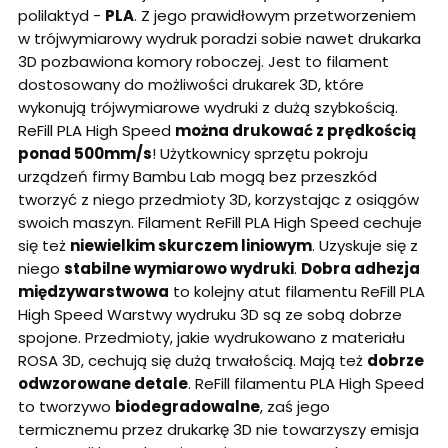
polilaktyd -
PLA
. Z jego prawidłowym przetworzeniem
w trójwymiarowy wydruk poradzi sobie nawet drukarka
3D pozbawiona komory roboczej. Jest to filament
dostosowany do możliwości drukarek 3D, które
wykonują trójwymiarowe wydruki z dużą szybkością.
ReFill PLA High Speed
można drukować z prędkością
ponad 500mm/s
! Użytkownicy sprzętu pokroju
urządzeń firmy Bambu Lab mogą bez przeszkód
tworzyć z niego przedmioty 3D, korzystając z osiągów
swoich maszyn. Filament ReFill PLA High Speed cechuje
się też
niewielkim skurczem liniowym
. Uzyskuje się z
niego
stabilne wymiarowo wydruki
.
Dobra adhezja
międzywarstwowa
to kolejny atut filamentu ReFill PLA
High Speed Warstwy wydruku 3D są ze sobą dobrze
spojone. Przedmioty, jakie wydrukowano z materiału
ROSA 3D, cechują się dużą trwałością. Mają też
dobrze
odwzorowane detale
. ReFill filamentu PLA High Speed
to tworzywo
biodegradowalne
, zaś jego
termicznemu przez drukarkę 3D nie towarzyszy emisja