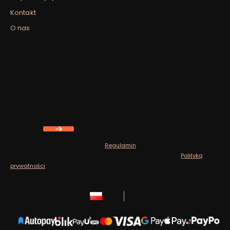
Kontakt
O nas
Newsletter
Zapisz się, aby otrzymywać najlepsze oferty i zyskać dostęp
do eksperckich porad.
Twój adres e-mail
Zapisując się, akceptujesz nasz
Regulamin
(w zakresie dotyczącym
Newslettera). Przetwarzanie danych odbywa się zgodnie z
Polityką
prywatności
.
polski
zł