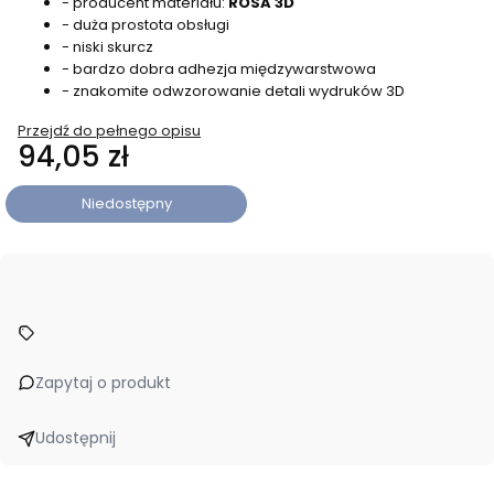
- producent materiału:
ROSA 3D
- duża prostota obsługi
- niski skurcz
- bardzo dobra adhezja międzywarstwowa
- znakomite odwzorowanie detali wydruków 3D
Przejdź do pełnego opisu
Cena
94,05 zł
Niedostępny
Zapytaj o produkt
Udostępnij