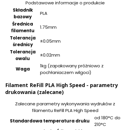
Podstawowe informacje o produkcie
Składnik
PLA
bazowy
Średnica
1.75mm
filamentu
Tolerancja
±0.05mm
średnicy
Tolerancja
±0.02mm
owalu
1kg (zapakowany próżniowo z
Waga
pochłaniaczem wilgoci)
Filament ReFill PLA High Speed - parametry
drukowania (zalecane)
Zalecane parametry wykonywania wydruków z
filamentu ReFill PLA High Speed
od 180°C do
Standardowa temperatura druku
210°C