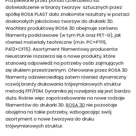
Pozyskiwane przez ponad czterdzieści lat
doświadczenie w branży tworzyw sztucznych przez
spółkę ROSA PLAST dało znakomite rezultaty w postaci
doskonałych jakościowo tworzyw do drukarki 3D.
Wachlarz produktowy ROSA 3D obejmuje zarówno
filamenty podstawowe (w tym PLA oraz PET-G), jak
również materiały techniczne (m.in. PC+PTFE,
PA12+CF15). Asortyment filamentowy producenta
nieustannie rozszerza się o nowe produkty, które
stanowią odpowiedź na potrzeby osób zajmujących
się drukiem przestrzennym. Oferowane przez ROSA 3D
filamenty odzwierciedlają zatem również dynamiczny
rozwój branży drukowania trójwymiarowych struktur
metodą FFF/FDM. Dynamika jej rozwijania się jest bardzo
duża. Rośnie więc zapotrzebowanie na nowe rodzaje
filamentów do drukarki 3D.
ROSA 3D
nie pozostaje
obojętna na takie potrzeby, wzbogacając swój
asortyment o nowe tworzywa do druku
trójwymiarowych struktur.