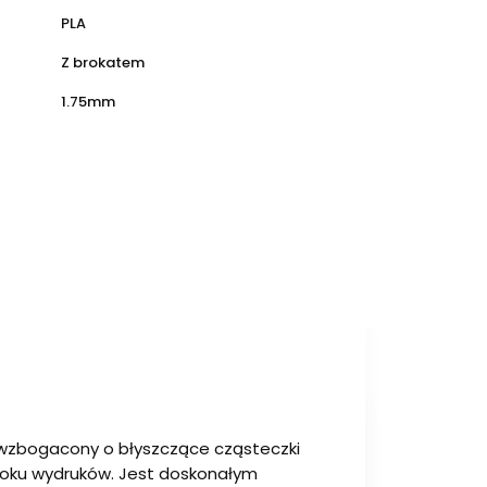
PLA
Z brokatem
1.75mm
e wzbogacony o błyszczące cząsteczki
uroku wydruków. Jest doskonałym