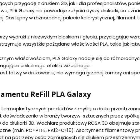
ch przygodę z drukiem 3D, jak i dla profesjonalistów, ponie
o, PLA Galaxy nie powoduje zużycia dyszy drukarki, co ozn
j. Dostępny w różnorodnej palecie kolorystycznej, filament t
orzy wydruki z niezwykłym blaskiem i głębią, przyciągając wzro
utrzymuje wszystkie pożądane właściwości PLA, takie jak łat
znym właściwościom, PLA Galaxy nadaje się do różnorodnych 
agające unikalnego efektu wizualnego.
 jest łatwy w drukowaniu, nie wymaga grzanej komory ani spec
lamentu ReFill PLA Galaxy
 termoplastycznych produktów z myślą o druku przestrzenn
at doświadczenie w branży tworzyw sztucznych przez spółkę
w do drukarki 3D. Wachlarz produktowy ROSA 3D obejmuje z
niczne (m.in. PC+PTFE, PA12+CF15). Asortyment filamentowy p
ź na potrzeby osób zajmujących się drukiem przestrzennym