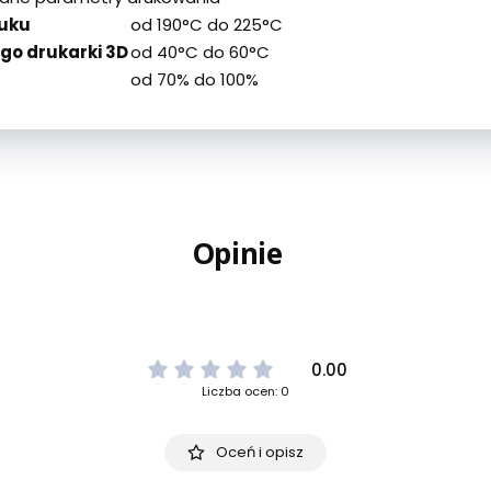
uku
od 190°C do 225°C
go drukarki 3D
od 40°C do 60°C
od 70% do 100%
Opinie
0.00
Liczba ocen: 0
Oceń i opisz