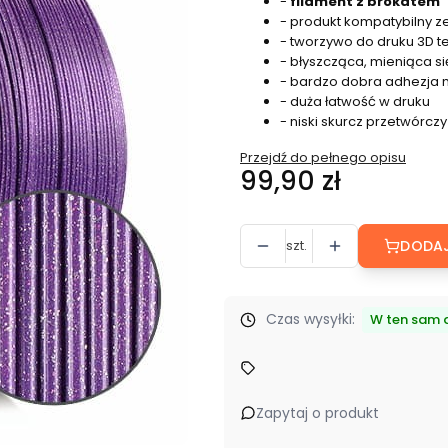
-
filament z brokatem
- produkt kompatybilny z
- tworzywo do druku 3D t
- błyszcząca, mieniąca s
- bardzo dobra adhezja
- duża łatwość w druku
- niski skurcz przetwórczy
Przejdź do pełnego opisu
Cena
99,90 zł
szt.
DODAJ
Czas wysyłki:
W ten sam d
Zapytaj o produkt