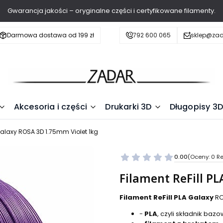
Gwarancja jakości – oryginalne części i certyfikowane filamenty.
Darmowa dostawa od 199 zł
792 600 065
sklep@zad
Akcesoria i części
Drukarki 3D
Długopisy 3D
 Galaxy ROSA 3D 1.75mm Violet 1kg
0.00
(Oceny: 0 Re
Filament ReFill P
Filament ReFill PLA Galaxy
RO
-
PLA
, czyli składnik baz