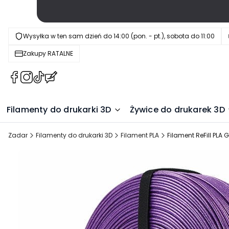
Wysyłka w ten sam dzień do 14:00 (pon. - pt.), sobota do 11:00
Zakupy RATALNE
(Otwiera
(Otwiera
(Otwiera
(Otwiera
się
się
się
się
w
w
w
w
Filamenty do drukarki 3D
Żywice do drukarek 3D
nowej
nowej
nowej
nowej
karcie)
karcie)
karcie)
karcie)
Zadar
Filamenty do drukarki 3D
Filament PLA
Filament ReFill PLA