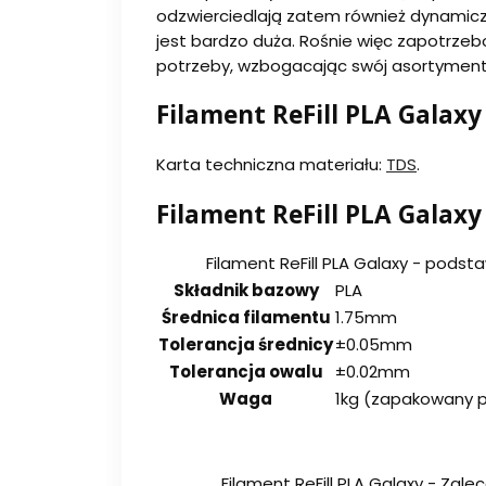
odzwierciedlają zatem również dynamiczn
jest bardzo duża. Rośnie więc zapotrzeb
potrzeby, wzbogacając swój asortyment 
Filament ReFill PLA Galax
Karta techniczna materiału:
TDS
.
Filament ReFill PLA Galaxy
Filament ReFill PLA Galaxy - pods
Składnik bazowy
PLA
Średnica filamentu
1.75mm
Tolerancja średnicy
±0.05mm
Tolerancja owalu
±0.02mm
Waga
1kg (zapakowany p
Filament ReFill PLA Galaxy - Za