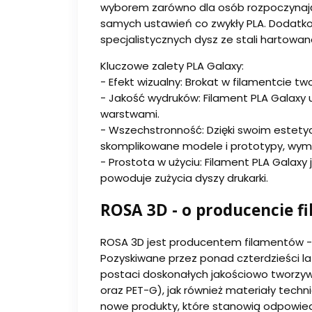
wyborem zarówno dla osób rozpoczynający
samych ustawień co zwykły PLA. Dodatkow
specjalistycznych dysz ze stali hartowane
Kluczowe zalety PLA Galaxy:
- Efekt wizualny: Brokat w filamentcie tw
- Jakość wydruków: Filament PLA Galaxy 
warstwami.
- Wszechstronność: Dzięki swoim estetyc
skomplikowane modele i prototypy, wym
- Prostota w użyciu: Filament PLA Galaxy
powoduje zużycia dyszy drukarki.
ROSA 3D - o producencie fi
ROSA 3D jest producentem filamentów -
Pozyskiwane przez ponad czterdzieści l
postaci doskonałych jakościowo tworzy
oraz PET-G), jak również materiały tech
nowe produkty, które stanowią odpowied