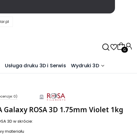
ar.pl
Produkty
Usługa druku 3D i Serwis
Wydruki 3D
cenzje: 0)
LA Galaxy ROSA 3D 1.75mm Violet 1kg
SA 3D w skrócie:
owy materiału