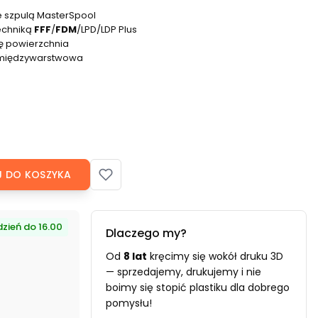
e szpulą MasterSpool
echniką
FFF
/
FDM
/LPD/LDP Plus
ię powierzchnia
 międzywarstwowa
 DO KOSZYKA
zień do 16.00
Dlaczego my?
Od
8 lat
kręcimy się wokół druku 3D
— sprzedajemy, drukujemy i nie
boimy się stopić plastiku dla dobrego
pomysłu!