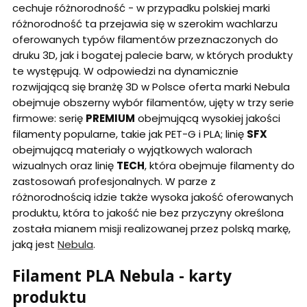
cechuje różnorodność - w przypadku polskiej marki
różnorodność ta przejawia się w szerokim wachlarzu
oferowanych typów filamentów przeznaczonych do
druku 3D, jak i bogatej palecie barw, w których produkty
te występują. W odpowiedzi na dynamicznie
rozwijającą się branżę 3D w Polsce oferta marki Nebula
obejmuje obszerny wybór filamentów, ujęty w trzy serie
firmowe: serię
PREMIUM
obejmującą wysokiej jakości
filamenty popularne, takie jak PET-G i PLA; linię
SFX
obejmującą materiały o wyjątkowych walorach
wizualnych oraz linię
TECH
, która obejmuje filamenty do
zastosowań profesjonalnych. W parze z
różnorodnością idzie także wysoka jakość oferowanych
produktu, która to jakość nie bez przyczyny określona
została mianem misji realizowanej przez polską markę,
jaką jest
Nebula
.
Filament PLA Nebula - karty
produktu