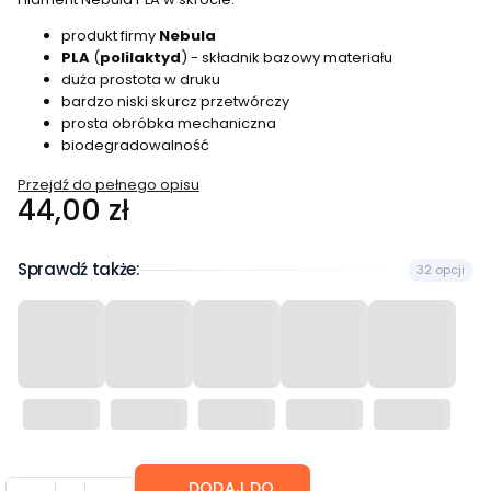
produkt firmy
Nebula
PLA
(
polilaktyd
) - składnik bazowy materiału
duża prostota w druku
bardzo niski skurcz przetwórczy
prosta obróbka mechaniczna
biodegradowalność
Przejdź do pełnego opisu
Cena
44,00 zł
Sprawdź także:
32 opcji
DODAJ DO