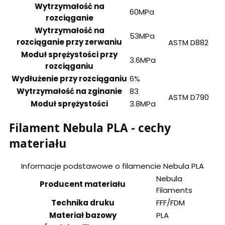
Wytrzymałość na
60MPa
rozciąganie
Wytrzymałość na
53MPa
rozciąganie przy zerwaniu
ASTM D882
Moduł sprężystości przy
3.6MPa
rozciąganiu
Wydłużenie przy rozciąganiu
6%
Wytrzymałość na zginanie
83
ASTM D790
Moduł sprężystości
3.8MPa
Filament Nebula PLA - cechy
materiału
Informacje podstawowe o filamencie Nebula PLA
Nebula
Producent materiału
Filaments
Technika druku
FFF/FDM
Materiał bazowy
PLA