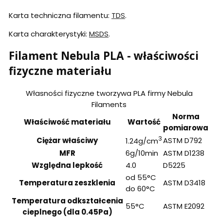
Karta techniczna filamentu:
TDS
.
Karta charakterystyki:
MSDS
.
Filament Nebula PLA - właściwości
fizyczne materiału
Własności fizyczne tworzywa PLA firmy Nebula
Filaments
Norma
Właściwość materiału
Wartość
pomiarowa
3
Ciężar właściwy
ASTM D792
1.24g/cm
MFR
6g/10min
ASTM D1238
Względna lepkość
4.0
D5225
od 55°C
Temperatura zeszklenia
ASTM D3418
do 60°C
Temperatura odkształcenia
55°C
ASTM E2092
cieplnego (dla 0.45Pa)