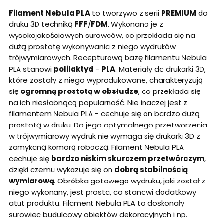
Filament Nebula PLA
to tworzywo z serii
PREMIUM
do
druku 3D techniką
FFF
/
FDM
. Wykonano je z
wysokojakościowych surowców, co przekłada się na
dużą prostotę wykonywania z niego wydruków
trójwymiarowych. Recepturową bazę filamentu Nebula
PLA stanowi
polilaktyd
-
PLA
. Materiały do drukarki 3D,
które zostały z niego wyprodukowane, charakteryzują
się
ogromną prostotą w obsłudze
, co przekłada się
na ich niesłabnącą popularność. Nie inaczej jest z
filamentem Nebula PLA - cechuje się on bardzo dużą
prostotą w druku. Do jego optymalnego przetworzenia
w trójwymiarowy wydruk nie wymaga się drukarki 3D z
zamykaną komorą roboczą. Filament Nebula PLA
cechuje się
bardzo niskim skurczem przetwórczym
,
dzięki czemu wykazuje się on
dobrą stabilnością
wymiarową
. Obróbka gotowego wydruku, jaki został z
niego wykonany, jest prosta, co stanowi dodatkowy
atut produktu. Filament Nebula PLA to doskonały
surowiec budulcowy obiektów dekoracyjnych i np.