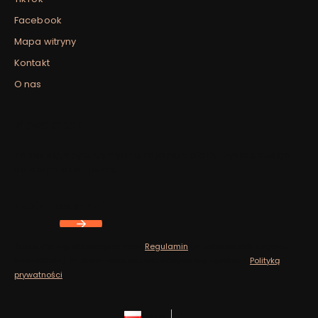
Facebook
Mapa witryny
Kontakt
O nas
Newsletter
Zapisz się, aby otrzymywać najlepsze oferty i zyskać dostęp
do eksperckich porad.
Twój adres e-mail
Zapisując się, akceptujesz nasz
Regulamin
(w zakresie dotyczącym
Newslettera). Przetwarzanie danych odbywa się zgodnie z
Polityką
prywatności
.
polski
zł