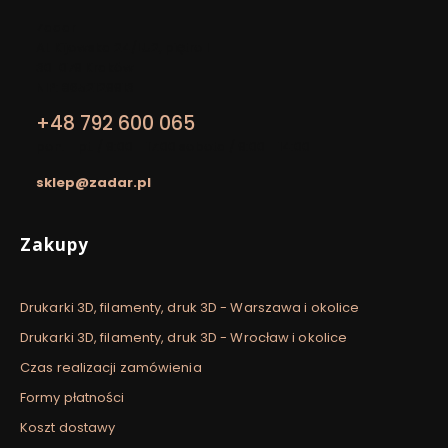
Adres:
Zadar
Al. Kijowska 24/LU2, piętro I
30-079 Kraków
NIP: 8652129913
+48 792 600 065
pon. - pt. / 9:00 - 17:00 sobota / 9:00 - 14:00
sklep@zadar.pl
Linki w stopce
Zakupy
Drukarki 3D, filamenty, druk 3D - Warszawa i okolice
Drukarki 3D, filamenty, druk 3D - Wrocław i okolice
Czas realizacji zamówienia
Formy płatności
Koszt dostawy