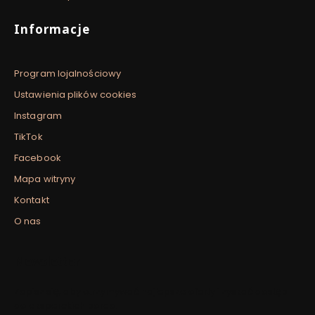
Informacje
Program lojalnościowy
Ustawienia plików cookies
Instagram
TikTok
Facebook
Mapa witryny
Kontakt
O nas
Newsletter
Zapisz się, aby otrzymywać najlepsze oferty i zyskać dostęp
do eksperckich porad.