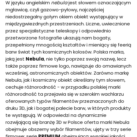
W języku angielskim
nebula
jest słowem oznaczającym
mgławicę, czyli gazowo-pyłowy, najczęściej
niedostrzegalny gołym okiem obiekt występujący w
międzygwiezdnych przestrzeniach. Liczne, uwiecznione
przez specjalistyczne teleskopy i odpowiednio
przetworzone fotografie ukazują nam bogaty,
przepełniony mnogością kształtów i mieniący się feerią
barw świat tych kosmicznych kolosów. Polska marka,
jaką jest
Nebula
, nie tylko poprzez swoją nazwę, lecz
także poprzez firmowe logo, nawiązuje do omawianych
wcześniej, astronomicznych obiektów. Zarówno markę
Nebula, jak i kosmiczny obiekt określany tym słowem,
cechuje różnorodność - w przypadku polskiej marki
różnorodność ta przejawia się w szerokim wachlarzu
oferowanych typów filamentów przeznaczonych do
druku 3D, jak i bogatej palecie barw, w których produkty
te występują. W odpowiedzi na dynamicznie
rozwijającą się branżę 3D w Polsce oferta marki Nebula
obejmuje obszerny wybór filamentów, ujęty w trzy serie
firmowe: serię
PREMIUM
obejmującą wysokiej jakości