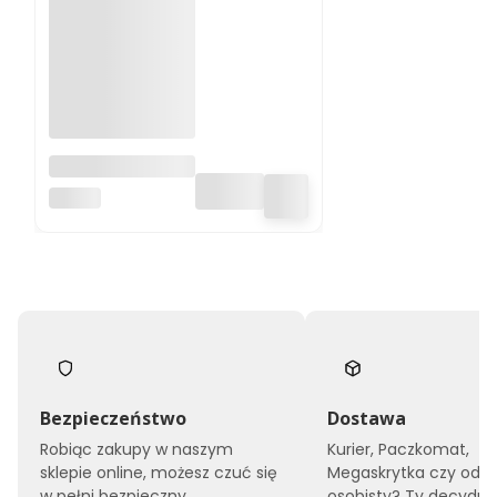
Filament PLA
Nebula 1.75mm
NEBULA
Copper 0.5kg
Bezpieczeństwo
Dostawa
Robiąc zakupy w naszym
Kurier, Paczkomat,
sklepie online, możesz czuć się
Megaskrytka czy odbi
w pełni bezpieczny.
osobisty? Ty decyduje