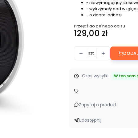
- niewymagający stosow
- wytrzymały pod wzglę
- o dobrej adhezji
Przejdź do pełnego opisu
Cena
129,00 zł
szt.
DODAJ
Czas wysyłki:
W ten sam d
Zapytaj o produkt
Udostępnij