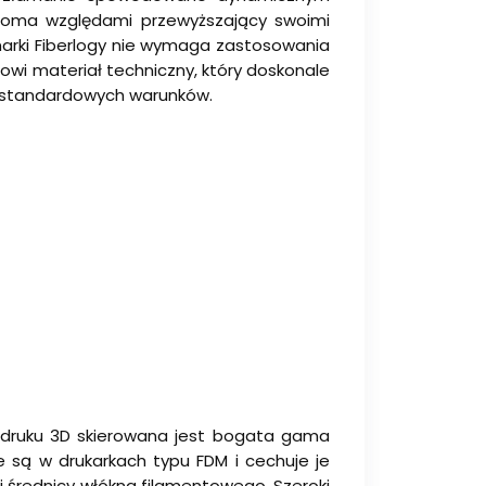
loma względami przewyższający swoimi
marki Fiberlogy nie wymaga zastosowania
owi materiał techniczny, który doskonale
iestandardowych warunków.
i druku 3D skierowana jest bogata gama
 są w drukarkach typu FDM i cechuje je
i średnicy włókna filamentowego. Szeroki