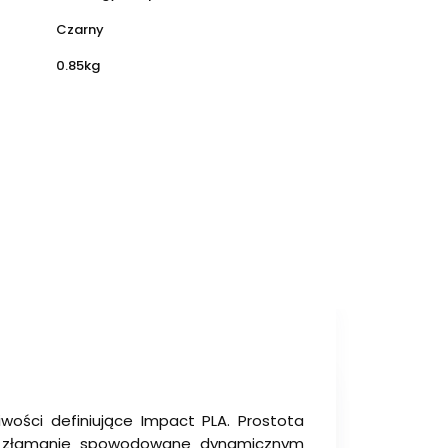
Czarny
0.85kg
wości definiujące Impact PLA. Prostota
i złamanie spowodowane dynamicznym