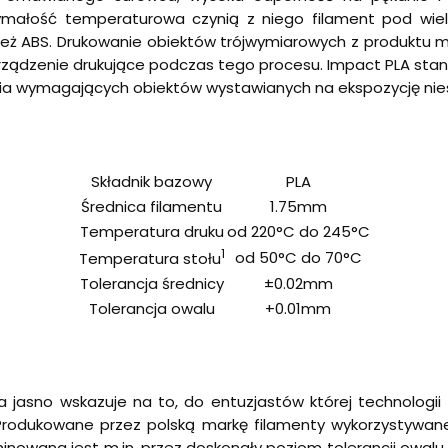
ymałość temperaturowa czynią z niego filament pod wie
nież ABS. Drukowanie obiektów trójwymiarowych z produktu 
rządzenie drukujące podczas tego procesu. Impact PLA stan
ania wymagających obiektów wystawianych na ekspozycję n
Składnik bazowy
PLA
Średnica filamentu
1.75mm
Temperatura druku
od 220°C do 245°C
1
od 50°C do 70°C
Temperatura stołu
Tolerancja średnicy
±0.02mm
Tolerancja owalu
+0.01mm
 jasno wskazuje na to, do entuzjastów której technologi
Produkowane przez polską markę filamenty wykorzystywane
nowana jest m.in. przez doskonały poziom tolerancji owalu 