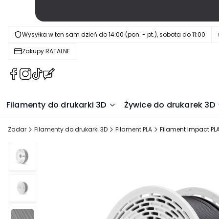
Wysyłka w ten sam dzień do 14:00 (pon. - pt.), sobota do 11:00
Zakupy RATALNE
(Otwiera
(Otwiera
(Otwiera
(Otwiera
się
się
się
się
w
w
w
w
Filamenty do drukarki 3D
Żywice do drukarek 3D
nowej
nowej
nowej
nowej
karcie)
karcie)
karcie)
karcie)
Zadar
Filamenty do drukarki 3D
Filament PLA
Filament Impact PL