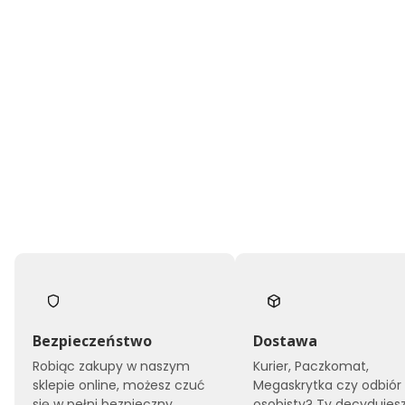
Bezpieczeństwo
Dostawa
Robiąc zakupy w naszym
Kurier, Paczkomat,
sklepie online, możesz czuć
Megaskrytka czy odbiór
się w pełni bezpieczny.
osobisty? Ty decydujesz