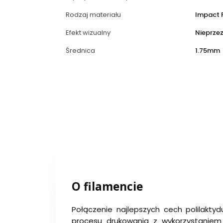
Rodzaj materiału
Impact 
Efekt wizualny
Nieprze
Średnica
1.75mm
O filamencie
Połączenie najlepszych cech polilakty
procesu drukowania z wykorzystani