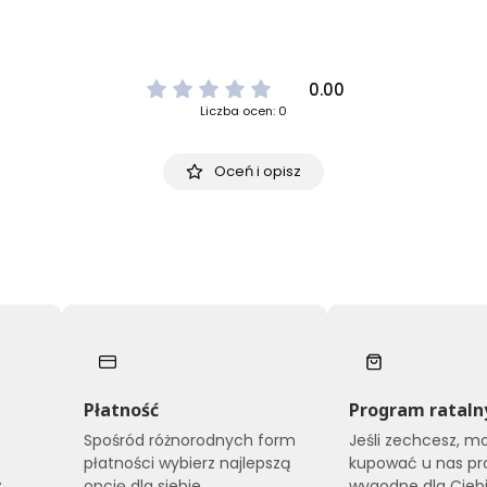
0.00
Liczba ocen: 0
Oceń i opisz
Płatność
Program rataln
Spośród różnorodnych form
Jeśli zechcesz, m
płatności wybierz najlepszą
kupować u nas pr
.
opcję dla siebie.
wygodne dla Ciebi