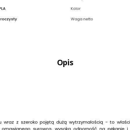
PLA
Kolor
zroczysty
Waga netto
Opis
du wraz z szeroko pojętą dużą wytrzymałością - to właści
em omawianego surowca, wysoka odporność na pękanie 