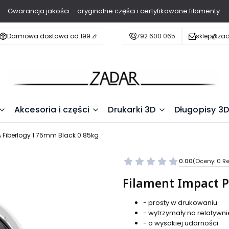
Gwarancja jakości – oryginalne części i certyfikowane filamenty.
Darmowa dostawa od 199 zł
792 600 065
sklep@zad
Akcesoria i części
Drukarki 3D
Długopisy 3D
A Fiberlogy 1.75mm Black 0.85kg
0.00
(Oceny: 0 Re
Filament Impact P
- prosty w drukowaniu
- wytrzymały na relatywn
- o wysokiej udarności