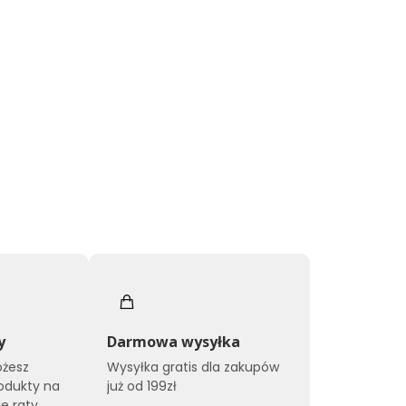
y
Darmowa wysyłka
ożesz
Wysyłka gratis dla zakupów
odukty na
już od 199zł
e raty.