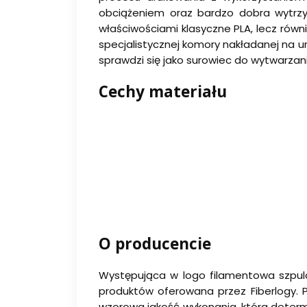
obciążeniem oraz bardzo dobra wytrz
właściwościami klasyczne PLA, lecz rów
specjalistycznej komory nakładanej na u
sprawdzi się jako surowiec do wytwarz
Cechy materiału
O producencie
Występująca w logo filamentowa szpula
produktów oferowana przez Fiberlogy. 
wzorowa jakość wykonania, która determi