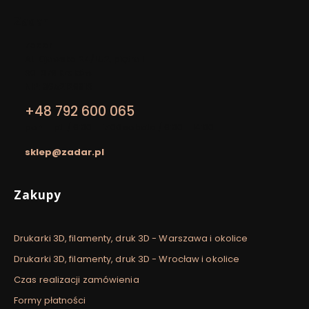
Zadar
Adres:
Zadar
Al. Kijowska 24/LU2, piętro I
30-079 Kraków
NIP: 8652129913
+48 792 600 065
pon. - pt. / 9:00 - 17:00 sobota / 9:00 - 14:00
sklep@zadar.pl
Linki w stopce
Zakupy
Drukarki 3D, filamenty, druk 3D - Warszawa i okolice
Drukarki 3D, filamenty, druk 3D - Wrocław i okolice
Czas realizacji zamówienia
Formy płatności