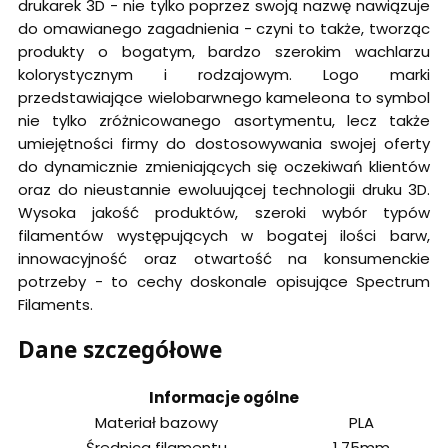
drukarek 3D - nie tylko poprzez swoją nazwę nawiązuje
do omawianego zagadnienia - czyni to także, tworząc
produkty o bogatym, bardzo szerokim wachlarzu
kolorystycznym i rodzajowym. Logo marki
przedstawiające wielobarwnego kameleona to symbol
nie tylko zróżnicowanego asortymentu, lecz także
umiejętności firmy do dostosowywania swojej oferty
do dynamicznie zmieniających się oczekiwań klientów
oraz do nieustannie ewoluującej technologii druku 3D.
Wysoka jakość produktów, szeroki wybór typów
filamentów występujących w bogatej ilości barw,
innowacyjność oraz otwartość na konsumenckie
potrzeby - to cechy doskonale opisujące Spectrum
Filaments.
Dane szczegółowe
Informacje ogólne
Materiał bazowy
PLA
Średnica filamentu
1.75mm