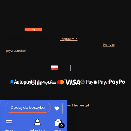
Zapisz się, aby otrzymywać najlepsze oferty i zyskać dostęp
do eksperckich porad.
Twój adres e-mail
Zapisując się, akceptujesz nasz
Regulamin
(w zakresie dotyczącym
Newslettera). Przetwarzanie danych odbywa się zgodnie z
Polityką
prywatności
.
polski
zł
Sklep internetowy
Shoper.pl
Dodaj do koszyka
Produkty w koszyku: 0. Zobacz szcz
Menu
Zaloguj się
Koszyk