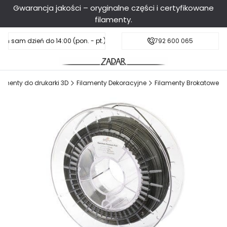
Gwarancja jakości – oryginalne części i certyfikowane
filamenty.
en sam dzień do 14:00 (pon. - pt.), sobota do 11:00
Darmowa dostawa od 199 zł
792 600 065
lamenty do drukarki 3D
Filamenty Dekoracyjne
Filamenty Brokatowe