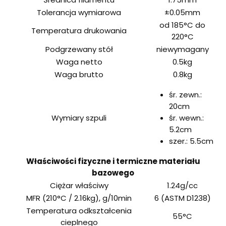
Tolerancja wymiarowa
±0.05mm
od 185°C do
Temperatura drukowania
220°C
Podgrzewany stół
niewymagany
Waga netto
0.5kg
Waga brutto
0.8kg
śr. zewn.:
20cm
Wymiary szpuli
śr. wewn.:
5.2cm
szer.: 5.5cm
Właściwości fizyczne i termiczne materiału
bazowego
Ciężar właściwy
1.24g/cc
MFR (210°C / 2.16kg), g/10min
6 (ASTM D1238)
Temperatura odkształcenia
55°C
cieplnego