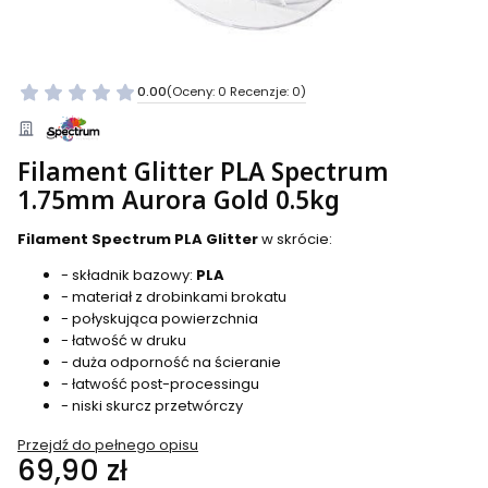
0.00
(Oceny: 0 Recenzje: 0)
Filament Glitter PLA Spectrum
1.75mm Aurora Gold 0.5kg
Filament Spectrum PLA Glitter
w skrócie:
- składnik bazowy:
PLA
- materiał z drobinkami brokatu
- połyskująca powierzchnia
- łatwość w druku
- duża odporność na ścieranie
- łatwość post-processingu
- niski skurcz przetwórczy
Przejdź do pełnego opisu
Cena
69,90 zł