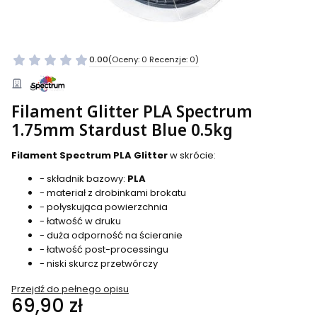
0.00
(Oceny: 0 Recenzje: 0)
Filament Glitter PLA Spectrum
1.75mm Stardust Blue 0.5kg
Filament Spectrum PLA Glitter
w skrócie:
- składnik bazowy:
PLA
- materiał z drobinkami brokatu
- połyskująca powierzchnia
- łatwość w druku
- duża odporność na ścieranie
- łatwość post-processingu
- niski skurcz przetwórczy
Przejdź do pełnego opisu
Cena
69,90 zł