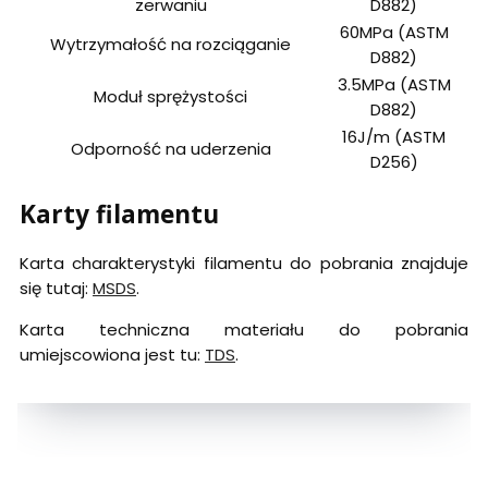
zerwaniu
D882)
60MPa (ASTM
Wytrzymałość na rozciąganie
D882)
3.5MPa (ASTM
Moduł sprężystości
D882)
16J/m (ASTM
Odporność na uderzenia
D256)
Karty filamentu
Karta charakterystyki filamentu do pobrania znajduje
się tutaj:
MSDS
.
Karta techniczna materiału do pobrania
umiejscowiona jest tu:
TDS
.