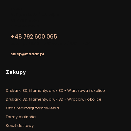
Adres:
Zadar
Al. Kijowska 24/LU2, piętro I
30-079 Kraków
NIP: 8652129913
+48 792 600 065
pon. - pt. / 9:00 - 17:00 sobota / 9:00 - 14:00
sklep@zadar.pl
Linki w stopce
Zakupy
Drukarki 3D, filamenty, druk 3D - Warszawa i okolice
Drukarki 3D, filamenty, druk 3D - Wrocław i okolice
Czas realizacji zamówienia
Formy płatności
Koszt dostawy