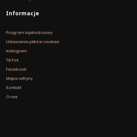
Informacje
Program lojalnościowy
Ustawienia plików cookies
Instagram
TikTok
Facebook
Mapa witryny
Kontakt
O nas
Newsletter
Zapisz się, aby otrzymywać najlepsze oferty i zyskać dostęp
do eksperckich porad.