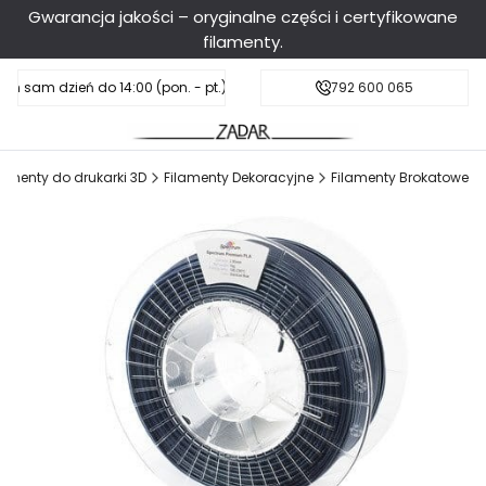
Gwarancja jakości – oryginalne części i certyfikowane
filamenty.
en sam dzień do 14:00 (pon. - pt.), sobota do 11:00
Darmowa dostawa od 199 zł
792 600 065
lamenty do drukarki 3D
Filamenty Dekoracyjne
Filamenty Brokatowe