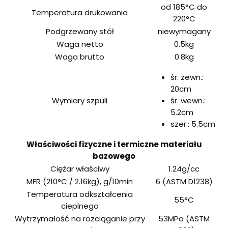
od 185°C do
Temperatura drukowania
220°C
Podgrzewany stół
niewymagany
Waga netto
0.5kg
Waga brutto
0.8kg
śr. zewn.:
20cm
Wymiary szpuli
śr. wewn.:
5.2cm
szer.: 5.5cm
Właściwości fizyczne i termiczne materiału
bazowego
Ciężar właściwy
1.24g/cc
MFR (210°C / 2.16kg), g/10min
6 (ASTM D1238)
Temperatura odkształcenia
55°C
cieplnego
Wytrzymałość na rozciąganie przy
53MPa (ASTM