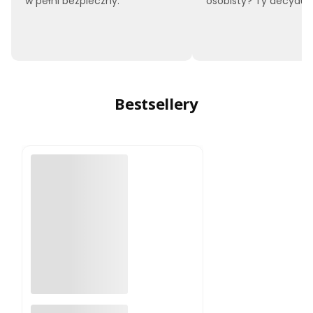
w pełni bezpieczny.
osobisty? Ty decyduje
Bestsellery
A4988 sterownik