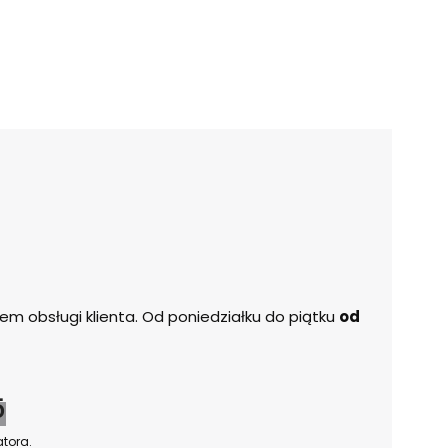
m obsługi klienta. Od poniedziałku do piątku
od
5
tora.