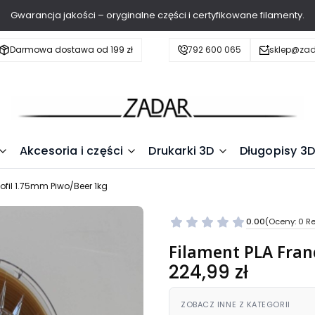
Gwarancja jakości – oryginalne części i certyfikowane filamenty.
Darmowa dostawa od 199 zł
792 600 065
sklep@zad
Akcesoria i części
Drukarki 3D
Długopisy 3D
ofil 1.75mm Piwo/Beer 1kg
0.00
(Oceny: 0 Re
Filament PLA Fran
Cena
224,99 zł
ZOBACZ INNE Z KATEGORII