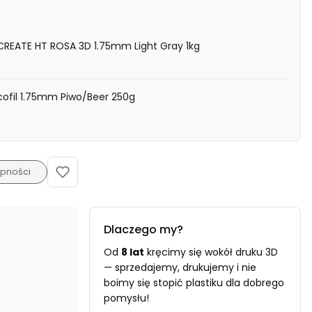
ioCREATE HT ROSA 3D 1.75mm Light Gray 1kg
cofil 1.75mm Piwo/Beer 250g
pności
Dlaczego my?
Od
8 lat
kręcimy się wokół druku 3D
— sprzedajemy, drukujemy i nie
boimy się stopić plastiku dla dobrego
pomysłu!