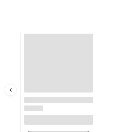
A4988 sterownik silnika
krokowego
BEZ MARKI