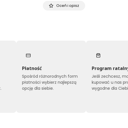
Oceń i opisz
Płatność
Program rataln
Spośród różnorodnych form
Jeśli zechcesz, m
płatności wybierz najlepszą
kupować u nas pr
.
opcję dla siebie.
wygodne dla Ciebi