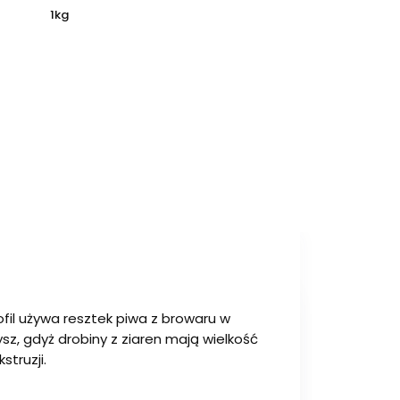
1kg
ofil używa resztek piwa z browaru w
, gdyż drobiny z ziaren mają wielkość
truzji.