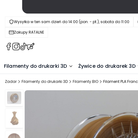
Wysyłka w ten sam dzień do 14:00 (pon. - pt.), sobota do 11:00
Zakupy RATALNE
(Otwiera
(Otwiera
(Otwiera
(Otwiera
się
się
się
się
w
w
w
w
Filamenty do drukarki 3D
Żywice do drukarek 3D
nowej
nowej
nowej
nowej
karcie)
karcie)
karcie)
karcie)
Zadar
Filamenty do drukarki 3D
Filamenty BIO
Filament PLA Franc