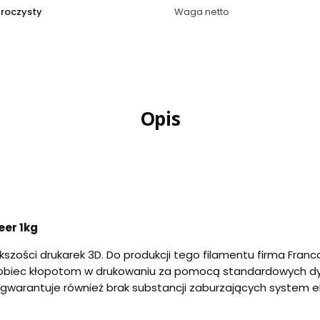
zroczysty
Waga netto
Opis
eer 1kg
szości drukarek 3D. Do produkcji tego filamentu firma Franc
obiec kłopotom w drukowaniu za pomocą standardowych dysz
gwarantuje również brak substancji zaburzających system eks