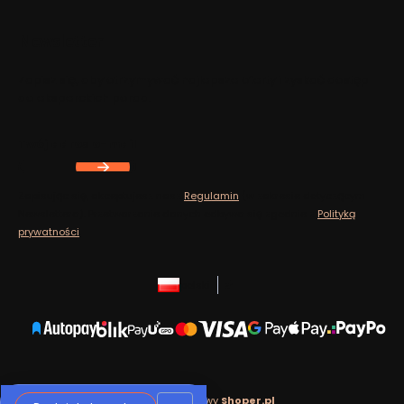
Newsletter
Zapisz się, aby otrzymywać najlepsze oferty i zyskać dostęp
do eksperckich porad.
Twój adres e-mail
Zapisując się, akceptujesz nasz
Regulamin
(w zakresie dotyczącym
Newslettera). Przetwarzanie danych odbywa się zgodnie z
Polityką
prywatności
.
polski
zł
Sklep internetowy
Shoper.pl