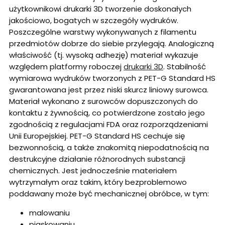
użytkownikowi drukarki 3D tworzenie doskonałych
jakościowo, bogatych w szczegóły wydruków.
Poszczególne warstwy wykonywanych z filamentu
przedmiotów dobrze do siebie przylegają. Analogiczną
właściwość (tj. wysoką adhezję) materiał wykazuje
względem platformy roboczej
drukarki 3D
. Stabilność
wymiarowa wydruków tworzonych z PET-G Standard HS
gwarantowana jest przez niski skurcz liniowy surowca.
Materiał wykonano z surowców dopuszczonych do
kontaktu z żywnością, co potwierdzone zostało jego
zgodnością z regulacjami FDA oraz rozporządzeniami
Unii Europejskiej. PET-G Standard HS cechuje się
bezwonnością, a także znakomitą niepodatnością na
destrukcyjne działanie różnorodnych substancji
chemicznych. Jest jednocześnie materiałem
wytrzymałym oraz takim, który bezproblemowo
poddawany może być mechanicznej obróbce, w tym:
malowaniu
piaskowaniu