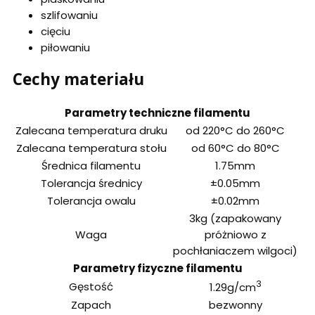
szlifowaniu
cięciu
piłowaniu
Cechy materiału
Parametry techniczne filamentu
Zalecana temperatura druku
od 220°C do 260°C
Zalecana temperatura stołu
od 60°C do 80°C
Średnica filamentu
1.75mm
Tolerancja średnicy
±0.05mm
Tolerancja owalu
±0.02mm
3kg (zapakowany
Waga
próżniowo z
pochłaniaczem wilgoci)
Parametry fizyczne filamentu
3
Gęstość
1.29g/cm
Zapach
bezwonny