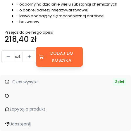
- odporny na działanie wielu substancji chemicznych
- o dobrej adhezji międzywarstwowej
- łatwo poddający się mechanicznej obróbce
- bezwonny
Przejdź do pełnego opisu
Cena
218,40 zł
DODAJ DO
szt.
KOSZYKA
Czas wysyłki:
3 dni
Zapytaj o produkt
Udostępnij