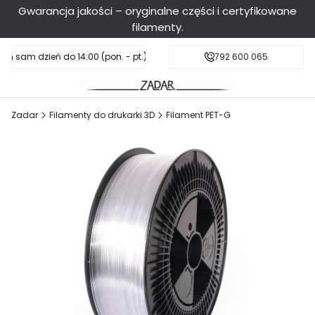
Gwarancja jakości – oryginalne części i certyfikowane
filamenty.
en sam dzień do 14:00 (pon. - pt.), sobota do 11:00
Darmowa dostawa od 199 zł
792 600 065
Zadar
Filamenty do drukarki 3D
Filament PET-G