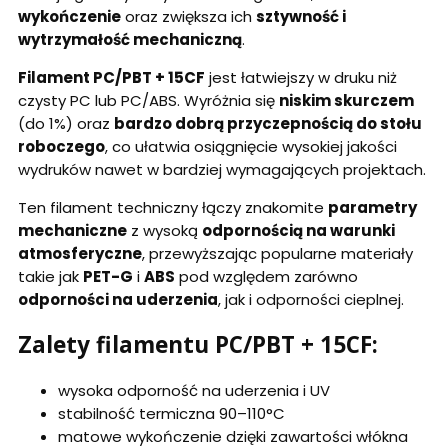
wykończenie
oraz zwiększa ich
sztywność i
wytrzymałość mechaniczną
.
Filament PC/PBT + 15CF
jest łatwiejszy w druku niż
czysty PC lub PC/ABS. Wyróżnia się
niskim skurczem
(do 1%) oraz
bardzo dobrą przyczepnością do stołu
roboczego
, co ułatwia osiągnięcie wysokiej jakości
wydruków nawet w bardziej wymagających projektach.
Ten filament techniczny łączy znakomite
parametry
mechaniczne
z wysoką
odpornością na warunki
atmosferyczne
, przewyższając popularne materiały
takie jak
PET-G
i
ABS
pod względem zarówno
odporności na uderzenia
, jak i odporności cieplnej.
Zalety filamentu PC/PBT + 15CF:
wysoka odporność na uderzenia i UV
stabilność termiczna 90–110°C
matowe wykończenie dzięki zawartości włókna