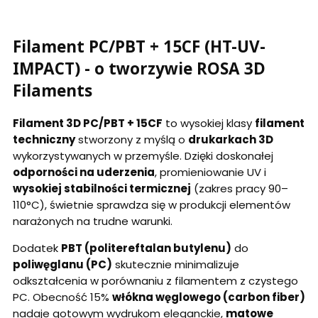
Filament PC/PBT + 15CF (HT-UV-
IMPACT) - o tworzywie ROSA 3D
Filaments
Filament 3D PC/PBT + 15CF
to wysokiej klasy
filament
techniczny
stworzony z myślą o
drukarkach 3D
wykorzystywanych w przemyśle. Dzięki doskonałej
odporności na uderzenia
, promieniowanie UV i
wysokiej stabilności termicznej
(zakres pracy 90–
110°C), świetnie sprawdza się w produkcji elementów
narażonych na trudne warunki.
Dodatek
PBT (politereftalan butylenu)
do
poliwęglanu (PC)
skutecznie minimalizuje
odkształcenia w porównaniu z filamentem z czystego
PC. Obecność 15%
włókna węglowego (carbon fiber)
nadaje gotowym wydrukom eleganckie,
matowe