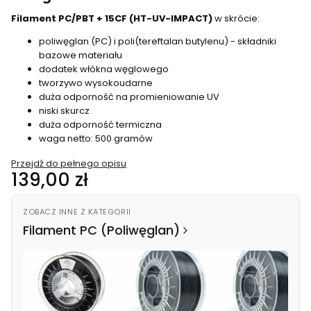
Filament PC/PBT + 15CF (HT-UV-IMPACT)
w skrócie:
poliwęglan (PC) i poli(tereftalan butylenu) - składniki
bazowe materiału
dodatek włókna węglowego
tworzywo wysokoudarne
duża odporność na promieniowanie UV
niski skurcz
duża odporność termiczna
waga netto: 500 gramów
Przejdź do pełnego opisu
Cena
139,00 zł
ZOBACZ INNE Z KATEGORII
Filament PC (Poliwęglan)