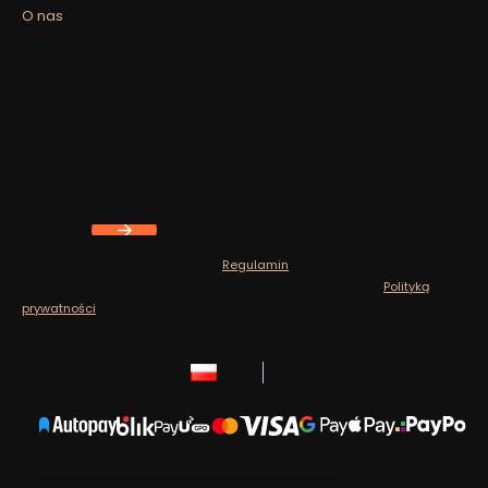
O nas
Newsletter
Zapisz się, aby otrzymywać najlepsze oferty i zyskać dostęp
do eksperckich porad.
Twój adres e-mail
Zapisując się, akceptujesz nasz
Regulamin
(w zakresie dotyczącym
Newslettera). Przetwarzanie danych odbywa się zgodnie z
Polityką
prywatności
.
polski
zł