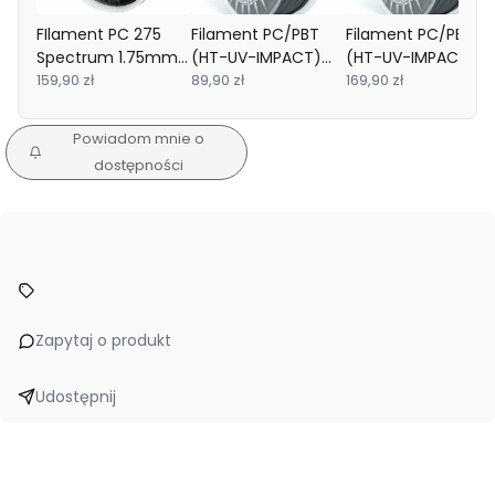
FIlament PC 275
Filament PC/PBT
Filament PC/PBT
Spectrum 1.75mm
(HT-UV-IMPACT)
(HT-UV-IMPACT)
Traffic Black 1kg
159,90 zł
ROSA 3D 1.75mm
89,90 zł
ROSA 3D 1.75mm
169,90 zł
Black 0.5kg
Black 1kg
Powiadom mnie o
dostępności
Zapytaj o produkt
Udostępnij