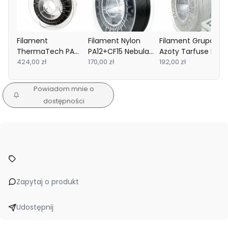
Filament
Filament Nylon
Filament Grupa
ThermaTech PA
PA12+CF15 Nebula
Azoty Tarfuse PA
Spectrum 1.75mm
424,00 zł
1.75mm Black 0.8kg
170,00 zł
1.75mm Light Grey
192,00 zł
Black 0.75kg
1kg
Powiadom mnie o
dostępności
Zapytaj o produkt
Udostępnij