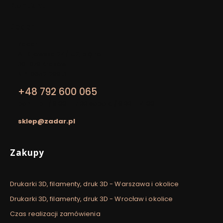
Kontakt
Zadar
Adres:
Zadar
Al. Kijowska 24/LU2, piętro I
30-079 Kraków
NIP: 8652129913
+48 792 600 065
pon. - pt. / 9:00 - 17:00 sobota / 9:00 - 14:00
sklep@zadar.pl
Linki w stopce
Zakupy
Drukarki 3D, filamenty, druk 3D - Warszawa i okolice
Drukarki 3D, filamenty, druk 3D - Wrocław i okolice
Czas realizacji zamówienia