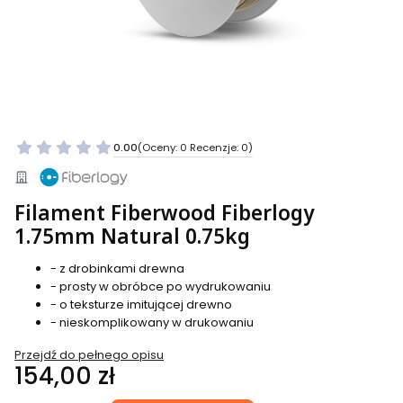
0.00
(Oceny: 0 Recenzje: 0)
Filament Fiberwood Fiberlogy
1.75mm Natural 0.75kg
- z drobinkami drewna
- prosty w obróbce po wydrukowaniu
- o teksturze imitującej drewno
- nieskomplikowany w drukowaniu
Przejdź do pełnego opisu
Cena
154,00 zł