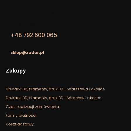
Adres:
Zadar
Al. Kijowska 24/LU2, piętro I
30-079 Kraków
NIP: 8652129913
+48 792 600 065
pon. - pt. / 9:00 - 17:00 sobota / 9:00 - 14:00
sklep@zadar.pl
Linki w stopce
Zakupy
Drukarki 3D, filamenty, druk 3D - Warszawa i okolice
Drukarki 3D, filamenty, druk 3D - Wrocław i okolice
Czas realizacji zamówienia
Formy płatności
Koszt dostawy