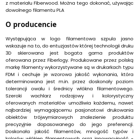
z materiału Fiberwood. Można tego dokonać, używając
dowolnego filamentu PLA
O producencie
Występująca w logo filamentowa szpula jasno
wskazuje na to, do entuzjastów której technologii druku
3D skierowana jest bogata gama produktów
oferowana przez Fiberlogy. Produkowane przez polską
markę filamenty wykorzystywane są w drukarkach typu
FDM i cechuje je wzorowa jakość wykonania, która
determinowana jest m.in. przez doskonały poziom
tolerancji owalu i średnicy włókna filamentowego.
Szeroki wachlarz rodzajowy i kolorystyczny
oferowanych materiałów umożliwia każdemu, nawet
najbardziej wymagającemu pasjonatowi drukowania
obiektów trójwymiarowych znalezienie produktu
precyzyjnie dopasowanego do jego preferencji.
Doskonała jakość filamentów, mnogość typów i
kolorów włókien filamentowych oraz innowacyjność -