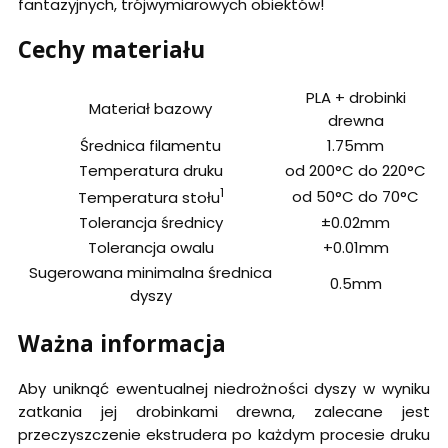
fantazyjnych, trójwymiarowych obiektów!
Cechy materiału
PLA + drobinki
Materiał bazowy
drewna
Średnica filamentu
1.75mm
Temperatura druku
od 200°C do 220°C
1
od 50°C do 70°C
Temperatura stołu
Tolerancja średnicy
±0.02mm
Tolerancja owalu
+0.01mm
Sugerowana minimalna średnica
0.5mm
dyszy
Ważna informacja
Aby uniknąć ewentualnej niedrożności dyszy w wyniku
zatkania jej drobinkami drewna, zalecane jest
przeczyszczenie ekstrudera po każdym procesie druku