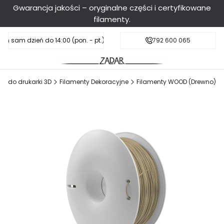
Gwarancja jakości – oryginalne części i certyfikowane
filamenty.
en sam dzień do 14:00 (pon. - pt.), sobota do 11:00
Darmowa dostawa od 199 zł
792 600 065
ty do drukarki 3D
Filamenty Dekoracyjne
Filamenty WOOD (Drewno)