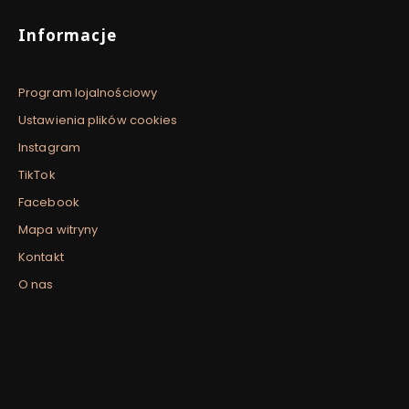
Informacje
Program lojalnościowy
Ustawienia plików cookies
Instagram
TikTok
Facebook
Mapa witryny
Kontakt
O nas
Newsletter
Zapisz się, aby otrzymywać najlepsze oferty i zyskać dostęp
do eksperckich porad.