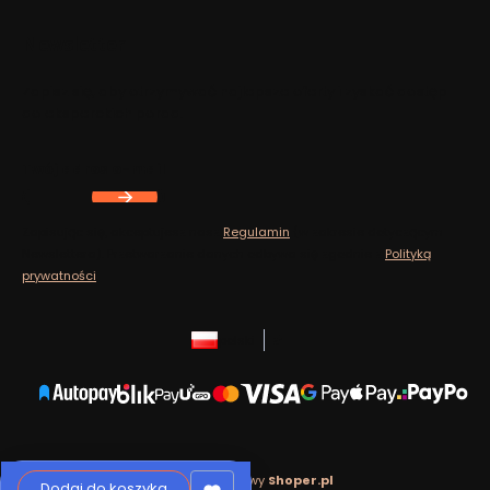
Newsletter
Zapisz się, aby otrzymywać najlepsze oferty i zyskać dostęp
do eksperckich porad.
Twój adres e-mail
Zapisując się, akceptujesz nasz
Regulamin
(w zakresie dotyczącym
Newslettera). Przetwarzanie danych odbywa się zgodnie z
Polityką
prywatności
.
polski
zł
Sklep internetowy
Shoper.pl
Dodaj do koszyka