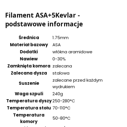
Filament ASA+5Kevlar -
podstawowe informacje
Średnica
1.75mm
Materiał bazowy
ASA
Dodatki
włókna aramidowe
Nawiew
0-30%
Zamknięta komora
zalecana
Zalecana dysza
stalowa
zalecane przed każdym
Suszenie
wydrukiem
Waga szpuli
240g
Temperatura dyszy
250-280°C
Temperatura stołu
70-110°C
Temperatura
50-80°C
komory