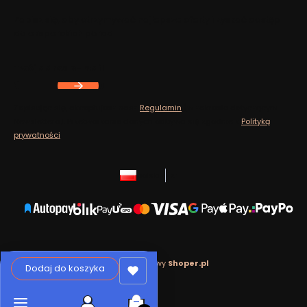
Zapisz się, aby otrzymywać najlepsze oferty i zyskać dostęp
do eksperckich porad.
Twój adres e-mail
Zapisując się, akceptujesz nasz
Regulamin
(w zakresie dotyczącym
Newslettera). Przetwarzanie danych odbywa się zgodnie z
Polityką
prywatności
.
polski
zł
Sklep internetowy
Shoper.pl
Dodaj do koszyka
Produkty w koszyku: 0. Zobacz szcz