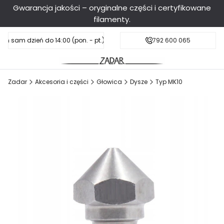
Gwarancja jakości – oryginalne części i certyfikowane
filamenty.
en sam dzień do 14:00 (pon. - pt.), sobota do 11:00
Darmowa dostawa od 199 zł
792 600 065
Zadar
Akcesoria i części
Głowica
Dysze
Typ MK10