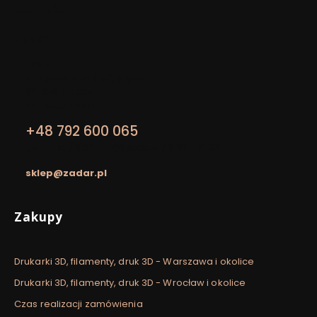
Kontakt
Zadar
Adres:
Zadar
Al. Kijowska 24/LU2, piętro I
30-079 Kraków
NIP: 8652129913
+48 792 600 065
pon. - pt. / 9:00 - 17:00 sobota / 9:00 - 14:00
sklep@zadar.pl
Linki w stopce
Zakupy
Drukarki 3D, filamenty, druk 3D - Warszawa i okolice
Drukarki 3D, filamenty, druk 3D - Wrocław i okolice
Czas realizacji zamówienia