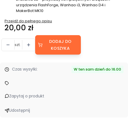
urządzenia FlashForge, Wanhao i3, Wanhao D4 i
MakerBot MK10
Przejdź do pełnego opisu
Cena
20,00 zł
DODAJ DO
szt.
KOSZYKA
Czas wysyłki:
W ten sam dzień do 16.00
Zapytaj o produkt
Udostępnij