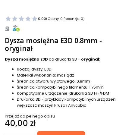
0.00
(Oceny: 0 Recenzje: 0)
Dysza mosiężna E3D 0.8mm -
oryginał
Dysza mosiężna E3D
do drukarki 3D -
oryginał
:
Rodzaj dyszy: E3D
Materiał wykonania: mosiądz
Średnica otworu wylotowego: 0.8mm
Średnica kompatybilnego filamentu: 1.75mm
Kompatybilne urządzenie: drukarka 3D FFF/FDM
Drukarka 3D - przykłady kompatybilnych urządzeń:
większość maszyn Prusa i Anycubic
Przejdź do pełnego opisu
Cena
40,00 zł