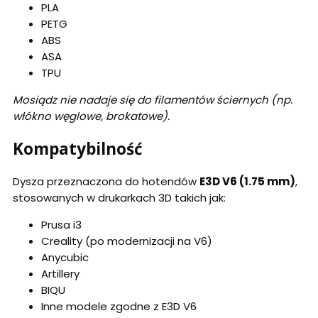
PLA
PETG
ABS
ASA
TPU
Mosiądz nie nadaje się do filamentów ściernych (np.
włókno węglowe, brokatowe).
Kompatybilność
Dysza przeznaczona do hotendów
E3D V6 (1.75 mm)
,
stosowanych w drukarkach 3D takich jak:
Prusa i3
Creality (po modernizacji na V6)
Anycubic
Artillery
BIQU
Inne modele zgodne z E3D V6