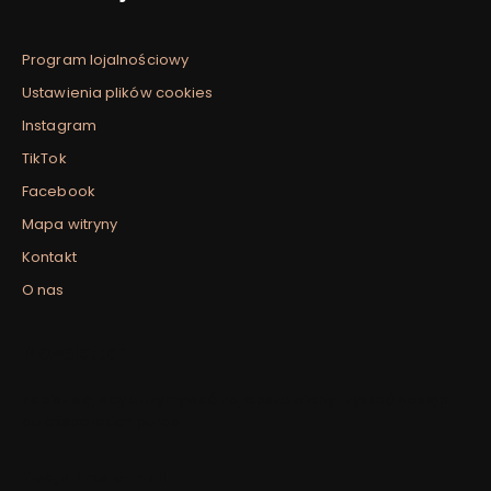
Program lojalnościowy
Ustawienia plików cookies
Instagram
TikTok
Facebook
Mapa witryny
Kontakt
O nas
Newsletter
Zapisz się, aby otrzymywać najlepsze oferty i zyskać dostęp
do eksperckich porad.
Twój adres e-mail