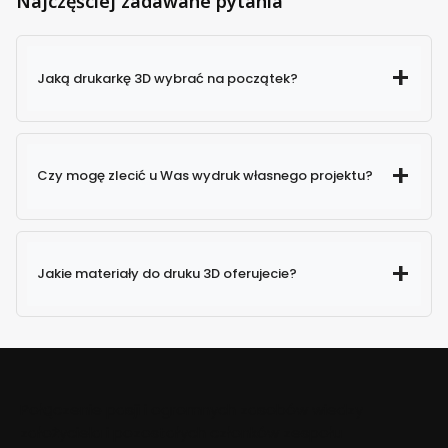
Najczęściej zadawane pytania
Jaką drukarkę 3D wybrać na początek?
Czy mogę zlecić u Was wydruk własnego projektu?
Jakie materiały do druku 3D oferujecie?
Połączenie pasji i ogromnych zasobów wiedzy
założyciela i pozostałych członków zespołu