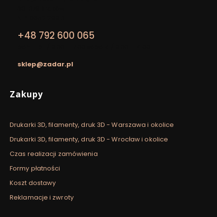
30-079 Kraków
NIP: 8652129913
+48 792 600 065
pon. - pt. / 9:00 - 17:00 sobota / 9:00 - 14:00
sklep@zadar.pl
Linki w stopce
Zakupy
Drukarki 3D, filamenty, druk 3D - Warszawa i okolice
Drukarki 3D, filamenty, druk 3D - Wrocław i okolice
Czas realizacji zamówienia
Formy płatności
Koszt dostawy
Reklamacje i zwroty