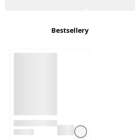
Bestsellery
A4988 sterownik
silnika krokowego
BEZ MARKI