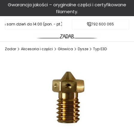
Gwarancja jakości – oryginalne części i certyfikowane
filamenty.
en sam dzień do 14:00 (pon. - pt.), sobota do 11:00
Darmowa dostawa od 199 zł
792 600 065
Zadar
Akcesoria i części
Głowica
Dysze
Typ E3D