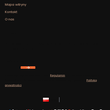
Mapa witryny
Kontakt
O nas
Newsletter
Zapisz się, aby otrzymywać najlepsze oferty i zyskać dostęp
do eksperckich porad.
Twój adres e-mail
Zapisując się, akceptujesz nasz
Regulamin
(w zakresie dotyczącym
Newslettera). Przetwarzanie danych odbywa się zgodnie z
Polityką
prywatności
.
polski
zł