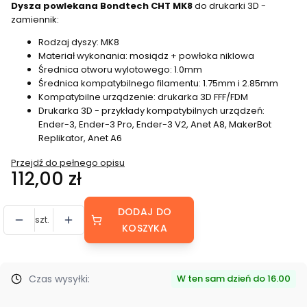
Dysza powlekana Bondtech CHT MK8
do drukarki 3D -
zamiennik:
Rodzaj dyszy: MK8
Materiał wykonania: mosiądz + powłoka niklowa
Średnica otworu wylotowego: 1.0mm
Średnica kompatybilnego filamentu: 1.75mm i 2.85mm
Kompatybilne urządzenie: drukarka 3D FFF/FDM
Drukarka 3D - przykłady kompatybilnych urządzeń:
Ender-3, Ender-3 Pro, Ender-3 V2, Anet A8, MakerBot
Replikator, Anet A6
Przejdź do pełnego opisu
Cena
112,00 zł
DODAJ DO
szt.
KOSZYKA
Czas wysyłki:
W ten sam dzień do 16.00