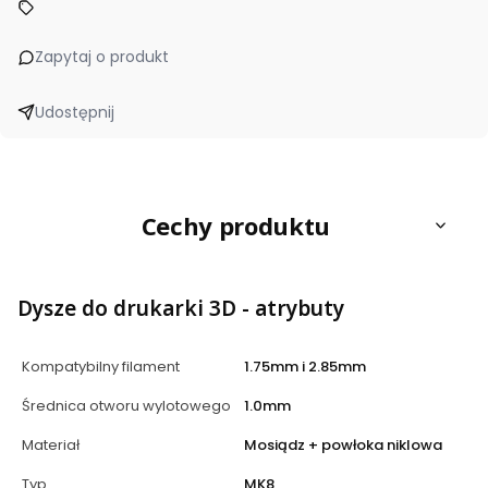
Zapytaj o produkt
Udostępnij
Cechy produktu
Dysze do drukarki 3D - atrybuty
Kompatybilny filament
1.75mm i 2.85mm
Średnica otworu wylotowego
1.0mm
Materiał
Mosiądz + powłoka niklowa
Typ
MK8