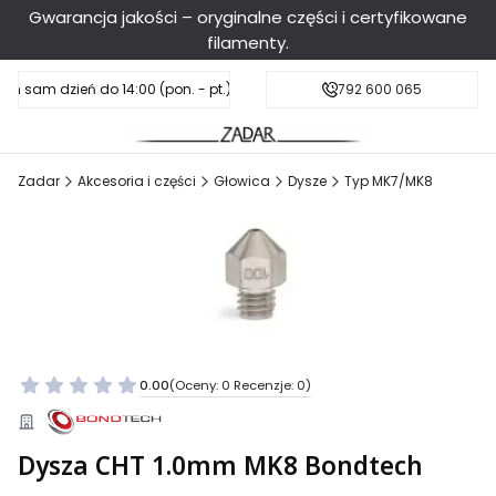
Gwarancja jakości – oryginalne części i certyfikowane
filamenty.
en sam dzień do 14:00 (pon. - pt.), sobota do 11:00
Darmowa dostawa od 199 zł
792 600 065
Zadar
Akcesoria i części
Głowica
Dysze
Typ MK7/MK8
0.00
(Oceny: 0 Recenzje: 0)
Dysza CHT 1.0mm MK8 Bondtech