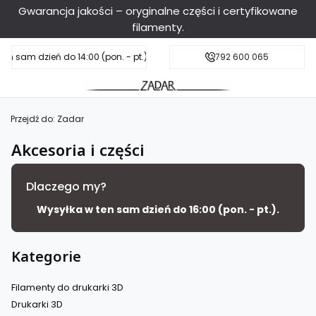
Gwarancja jakości – oryginalne części i certyfikowane
filamenty.
en sam dzień do 14:00 (pon. - pt.), sobota do 11:00
Darmowa dostawa od 199 zł
792 600 065
Przejdź do:
Zadar
Akcesoria i części
Dlaczego my?
Wysyłka w ten sam dzień do 16:00 (pon. - pt.).
Kategorie
Filamenty do drukarki 3D
Drukarki 3D