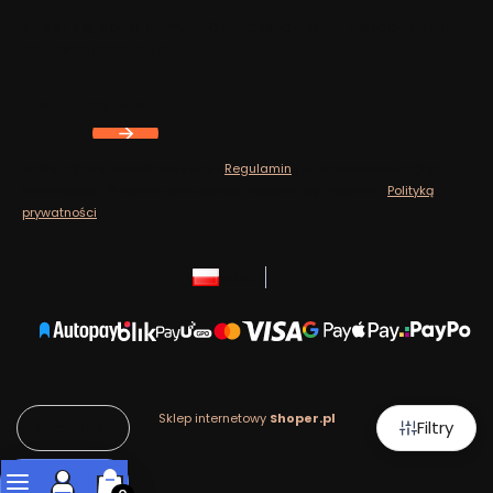
Zapisz się, aby otrzymywać najlepsze oferty i zyskać dostęp
do eksperckich porad.
Twój adres e-mail
Zapisując się, akceptujesz nasz
Regulamin
(w zakresie dotyczącym
Newslettera). Przetwarzanie danych odbywa się zgodnie z
Polityką
prywatności
.
polski
zł
Sklep internetowy
Shoper.pl
Filtry
Domyślne
Produkty w koszyku: 0. Zobacz szczegóły