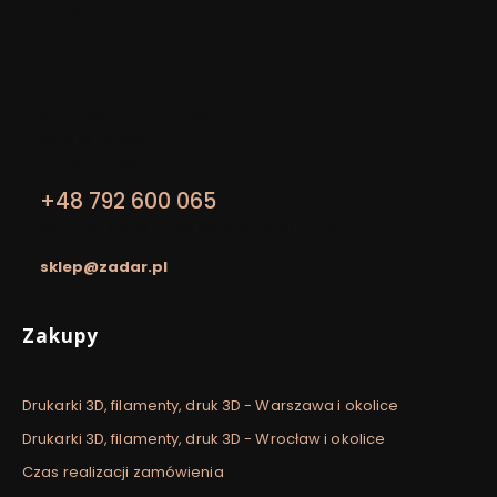
Kontakt
Zadar
Adres:
Zadar
Al. Kijowska 24/LU2, piętro I
30-079 Kraków
NIP: 8652129913
+48 792 600 065
pon. - pt. / 9:00 - 17:00 sobota / 9:00 - 14:00
sklep@zadar.pl
Linki w stopce
Zakupy
Drukarki 3D, filamenty, druk 3D - Warszawa i okolice
Drukarki 3D, filamenty, druk 3D - Wrocław i okolice
Czas realizacji zamówienia