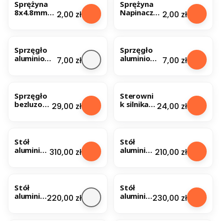
Sprężyna
Sprężyna
8x4.8mm
Napinacz
Cena
Cena
2,00 zł
2,00 zł
drut
paska GT2
0.75mm do
6mm
stołu
drukarka
drukarki 3D
3D
Sprzęgło
Sprzęgło
aluminiowe
aluminiowe
Cena
Cena
7,00 zł
7,00 zł
elastyczne
elastyczne
5x5x25
5x8x25
Sprzęgło
Sterowni
bezluzow
k silnika
Cena
Cena
29,00 zł
24,00 zł
e kłowe
krokowe
5x8mm
go
D20 L26
DRV8825
Stół
Stół
aluminiu
aluminiu
Cena
Cena
310,00 zł
210,00 zł
m
m
precyzyj
precyzyj
ne - na
ne
wymiar
300x300
Stół
Stół
10mm
aluminiu
aluminiu
Cena
Cena
220,00 zł
230,00 zł
Drukarka
m
m
3D
precyzyj
precyzyj