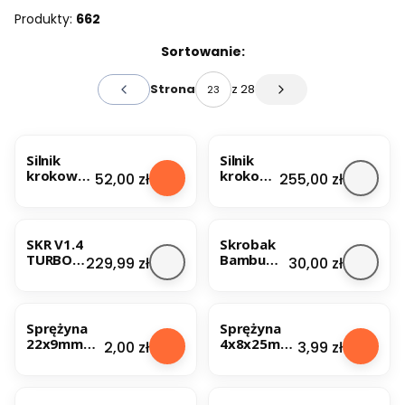
Koniec filtrów
Produkty:
662
Lista produktów
Sortowanie:
z 28
Strona
Poprzednie produkty
Następne produkty
Silnik
Silnik
krokowy
krokowy
Cena
Cena
52,00 zł
255,00 zł
NEMA17
osi X/Y
42HD2037
Zortrax
-01 1.5A
33mm
SKR V1.4
Skrobak
TURBO -
Bambu
Cena
Cena
229,99 zł
30,00 zł
sterown
Lab
ik
Scraper -
BESTSELLER
drukarki
3 sztuki
3D
Sprężyna
Sprężyna
22x9mm
4x8x25mm
Cena
Cena
2,00 zł
3,99 zł
drut 1mm
do stołu
do stołu
drukarki 3D
drukarki 3D