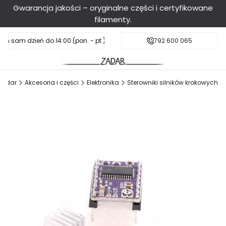
Gwarancja jakości – oryginalne części i certyfikowane
filamenty.
en sam dzień do 14:00 (pon. - pt.), sobota do 11:00
Darmowa dostawa od 199 zł
792 600 065
Zadar
Akcesoria i części
Elektronika
Sterowniki silników krokowych