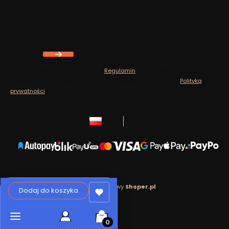
Zapisz się, aby otrzymywać najlepsze oferty i zyskać dostęp
do eksperckich porad.
Twój adres e-mail
Zapisując się, akceptujesz nasz
Regulamin
(w zakresie dotyczącym
Newslettera). Przetwarzanie danych odbywa się zgodnie z
Polityką
prywatności
.
polski
zł
Sklep internetowy
Shoper.pl
Dodaj do koszyka
Produkty w koszyku: 0. Zobacz szcz