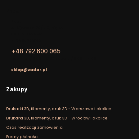
Zadar
Adres:
Zadar
Al. Kijowska 24/LU2, piętro I
30-079 Kraków
NIP: 8652129913
+48 792 600 065
pon. - pt. / 9:00 - 17:00 sobota / 9:00 - 14:00
sklep@zadar.pl
Linki w stopce
Zakupy
Drukarki 3D, filamenty, druk 3D - Warszawa i okolice
Drukarki 3D, filamenty, druk 3D - Wrocław i okolice
Czas realizacji zamówienia
Formy płatności