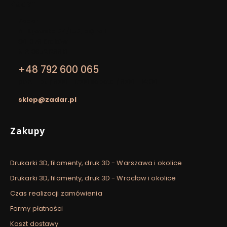
Zadar
Adres:
Zadar
Al. Kijowska 24/LU2, piętro I
30-079 Kraków
NIP: 8652129913
+48 792 600 065
pon. - pt. / 9:00 - 17:00 sobota / 9:00 - 14:00
sklep@zadar.pl
Linki w stopce
Zakupy
Drukarki 3D, filamenty, druk 3D - Warszawa i okolice
Drukarki 3D, filamenty, druk 3D - Wrocław i okolice
Czas realizacji zamówienia
Formy płatności
Koszt dostawy