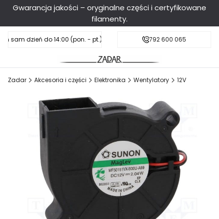
Gwarancja jakości – oryginalne części i certyfikowane
filamenty.
en sam dzień do 14:00 (pon. - pt.), sobota do 11:00
Darmowa dostawa od 199 zł
792 600 065
Zadar
Akcesoria i części
Elektronika
Wentylatory
12V