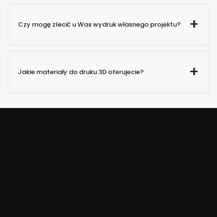
Czy mogę zlecić u Was wydruk własnego projektu?
Jakie materiały do druku 3D oferujecie?
Połączenie pasji i ogromnych zasobów wiedzy
założyciela i pozostałych członków zespołu
przekładało się, przekłada i przekładać będzie
nieustannie na zadowolenie klientów i popularyzację
technologii, jaką stanowi drukowanie rozmaitych
obiektów z zastosowaniem drukarek 3D.