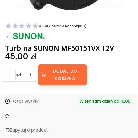
0.00
(Oceny: 0 Recenzje: 0)
Turbina SUNON MF50151VX 12V
Cena
45,00 zł
DODAJ DO
szt.
KOSZYKA
Czas wysyłki:
W ten sam dzień do 16.00
Zapytaj o produkt