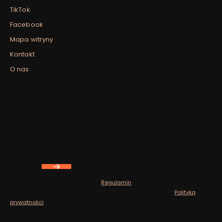
TikTok
Facebook
Mapa witryny
Kontakt
O nas
Newsletter
Zapisz się, aby otrzymywać najlepsze oferty i zyskać dostęp
do eksperckich porad.
Twój adres e-mail
Zapisując się, akceptujesz nasz
Regulamin
(w zakresie dotyczącym
Newslettera). Przetwarzanie danych odbywa się zgodnie z
Polityką
prywatności
.