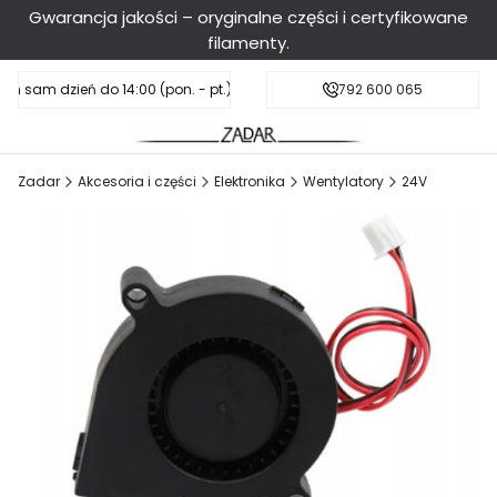
Gwarancja jakości – oryginalne części i certyfikowane
filamenty.
en sam dzień do 14:00 (pon. - pt.), sobota do 11:00
Darmowa dostawa od 199 zł
792 600 065
Zadar
Akcesoria i części
Elektronika
Wentylatory
24V