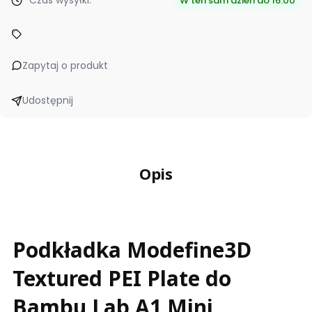
Czas wysyłki:
W ten sam dzień do 16.00
Zapytaj o produkt
Udostępnij
Opis
Podkładka Modefine3D
Textured PEI Plate do
Bambu Lab A1 Mini