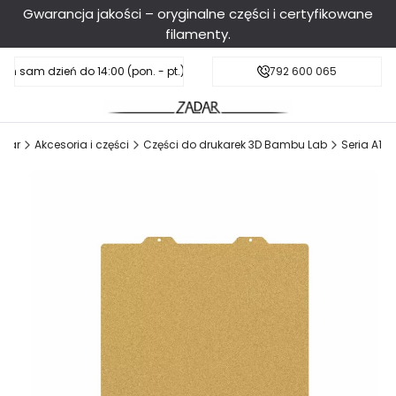
Gwarancja jakości – oryginalne części i certyfikowane
filamenty.
en sam dzień do 14:00 (pon. - pt.), sobota do 11:00
Darmowa dostawa od 199 zł
792 600 065
adar
Akcesoria i części
Części do drukarek 3D Bambu Lab
Seria A1