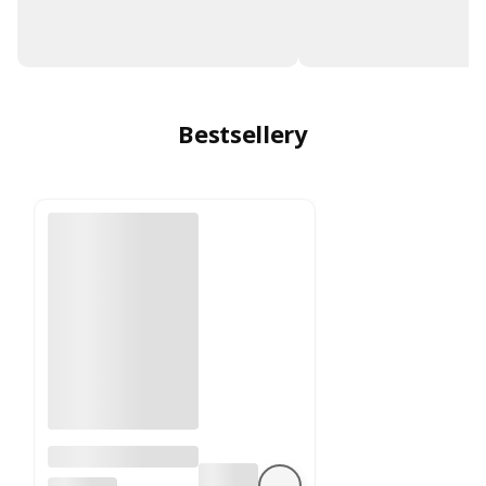
Bestsellery
A4988 sterownik
silnika krokowego