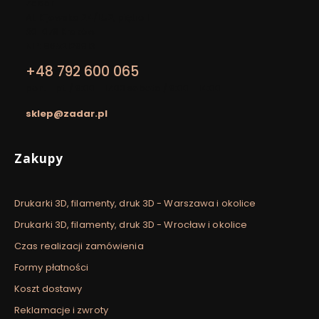
Adres:
Zadar
Al. Kijowska 24/LU2, piętro I
30-079 Kraków
NIP: 8652129913
+48 792 600 065
pon. - pt. / 9:00 - 17:00 sobota / 9:00 - 14:00
sklep@zadar.pl
Linki w stopce
Zakupy
Drukarki 3D, filamenty, druk 3D - Warszawa i okolice
Drukarki 3D, filamenty, druk 3D - Wrocław i okolice
Czas realizacji zamówienia
Formy płatności
Koszt dostawy
Reklamacje i zwroty