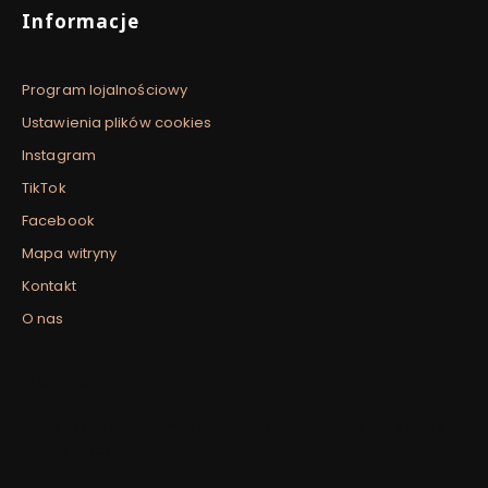
Informacje
Program lojalnościowy
Ustawienia plików cookies
Instagram
TikTok
Facebook
Mapa witryny
Kontakt
O nas
Newsletter
Zapisz się, aby otrzymywać najlepsze oferty i zyskać dostęp
do eksperckich porad.