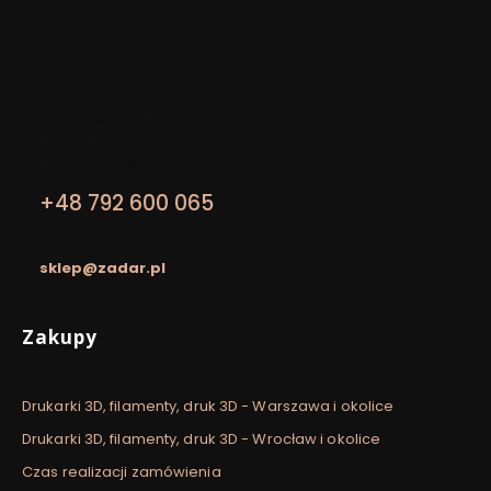
Kontakt
Zadar
Adres:
Zadar
Al. Kijowska 24/LU2, piętro I
30-079 Kraków
NIP: 8652129913
+48 792 600 065
pon. - pt. / 9:00 - 17:00 sobota / 9:00 - 14:00
sklep@zadar.pl
Linki w stopce
Zakupy
Drukarki 3D, filamenty, druk 3D - Warszawa i okolice
Drukarki 3D, filamenty, druk 3D - Wrocław i okolice
Czas realizacji zamówienia