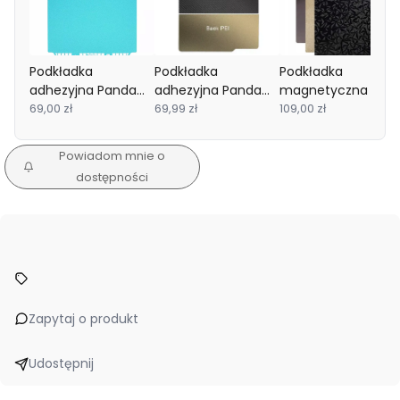
Podkładka
Podkładka
Podkładka
adhezyjna Panda
adhezyjna Panda
magnetyczna PEI +
CryoGrip Pro Glacier
69,00 zł
PEI/PET do Bambu
69,99 zł
PEO 235x235mm
109,00 zł
A1 Mini
Lab X1/P1/A1
Ender
Powiadom mnie o
dostępności
Zapytaj o produkt
Udostępnij