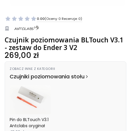
0.00
(Oceny: 0 Recenzje: 0)
Czujnik poziomowania BLTouch V3.1
- zestaw do Ender 3 V2
Cena
269,00 zł
ZOBACZ INNE Z KATEGORII
Czujniki poziomowania stołu
Pin do BLTouch V3.1
Antclabs oryginał