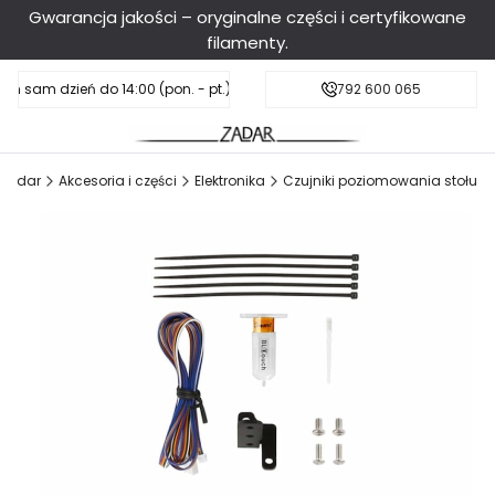
Gwarancja jakości – oryginalne części i certyfikowane
filamenty.
en sam dzień do 14:00 (pon. - pt.), sobota do 11:00
Darmowa dostawa od 199 zł
792 600 065
Zadar
Akcesoria i części
Elektronika
Czujniki poziomowania stołu