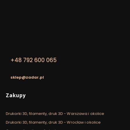
Kontakt
Zadar
Adres:
Zadar
Al. Kijowska 24/LU2, piętro I
30-079 Kraków
NIP: 8652129913
+48 792 600 065
pon. - pt. / 9:00 - 17:00 sobota / 9:00 - 14:00
sklep@zadar.pl
Linki w stopce
Zakupy
Drukarki 3D, filamenty, druk 3D - Warszawa i okolice
Drukarki 3D, filamenty, druk 3D - Wrocław i okolice