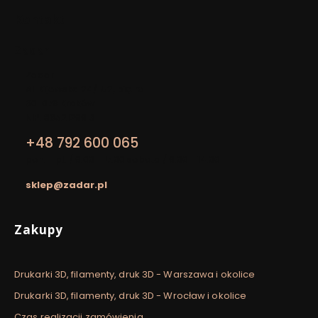
Kontakt
Zadar
Adres:
Zadar
Al. Kijowska 24/LU2, piętro I
30-079 Kraków
NIP: 8652129913
+48 792 600 065
pon. - pt. / 9:00 - 17:00 sobota / 9:00 - 14:00
sklep@zadar.pl
Linki w stopce
Zakupy
Drukarki 3D, filamenty, druk 3D - Warszawa i okolice
Drukarki 3D, filamenty, druk 3D - Wrocław i okolice
Czas realizacji zamówienia