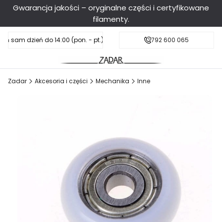
Gwarancja jakości – oryginalne części i certyfikowane
filamenty.
en sam dzień do 14:00 (pon. - pt.), sobota do 11:00
Darmowa dostawa od 199 zł
792 600 065
Zadar
Akcesoria i części
Mechanika
Inne