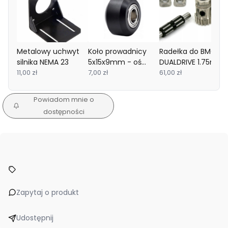
Metalowy uchwyt
Koło prowadnicy
Radełka do BMG
silnika NEMA 23
5x15x9mm - oś
DUALDRIVE 1.75mm
11,00 zł
5mm - rolka
7,00 zł
5mm - zamiennik
61,00 zł
łożyskowana do
drukarek 3D
Powiadom mnie o
dostępności
Zapytaj o produkt
Udostępnij