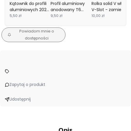
Kątownik do profili
Profil aluminiowy
Rolka solid V wheel
aluminiowych 2020
anodowany T6
V-Slot - zamiennik
+ śrubki i nakrętki
5,50 zł
2020 240mm
9,50 zł
10,00 zł
młoteczkowe M4
Powiadom mnie o
dostępności
Zapytaj o produkt
Udostępnij
Opis