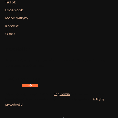
TikTok
Facebook
Mapa witryny
Kontakt
O nas
Newsletter
Zapisz się, aby otrzymywać najlepsze oferty i zyskać dostęp
do eksperckich porad.
Twój adres e-mail
Zapisując się, akceptujesz nasz
Regulamin
(w zakresie dotyczącym
Newslettera). Przetwarzanie danych odbywa się zgodnie z
Polityką
prywatności
.