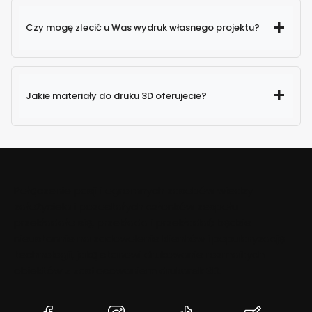
Czy mogę zlecić u Was wydruk własnego projektu?
Jakie materiały do druku 3D oferujecie?
Połączenie pasji i ogromnych zasobów wiedzy
założyciela i pozostałych członków zespołu
przekładało się, przekłada i przekładać będzie
nieustannie na zadowolenie klientów i popularyzację
technologii, jaką stanowi drukowanie rozmaitych
obiektów z zastosowaniem drukarek 3D.