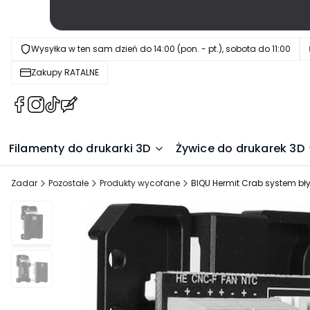
Wysyłka w ten sam dzień do 14:00 (pon. - pt.), sobota do 11:00
Zakupy RATALNE
(Otwiera
(Otwiera
(Otwiera
(Otwiera
się
się
się
się
w
w
w
w
Filamenty do drukarki 3D
Żywice do drukarek 3D
nowej
nowej
nowej
nowej
karcie)
karcie)
karcie)
karcie)
Zadar
Pozostałe
Produkty wycofane
BIQU Hermit Crab system bł