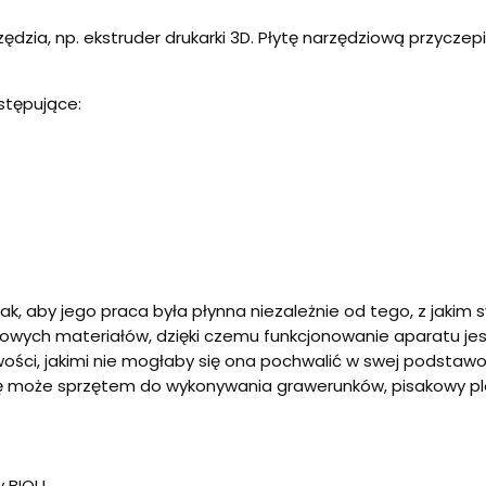
zędzia, np. ekstruder drukarki 3D. Płytę narzędziową przyczep
stępujące:
ak, aby jego praca była płynna niezależnie od tego, z jaki
owych materiałów, dzięki czemu funkcjonowanie aparatu jes
wości, jakimi nie mogłaby się ona pochwalić w swej podstawo
ę może sprzętem do wykonywania grawerunków, pisakowy plote
y BIQU