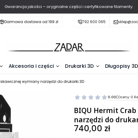
Gwarancja jakości – oryginalne części i certyfikowane filamenty.
Darmowa dostawa od 199 zł
792 600 065
sklep@zad
Akcesoria i części
Drukarki 3D
Długopisy 3D
yskawicznej wymiany narzędzi do drukarki 3D
0.00
(Oceny: 0 Re
BIQU Hermit Crab
narzędzi do druka
Cena
740,00 zł