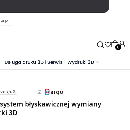
ar.pl
Produkty
Usługa druku 3D i Serwis
Wydruki 3D
cenzje: 0)
 system błyskawicznej wymiany
rki 3D