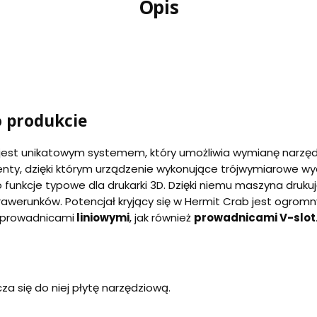
Opis
o produkcie
 jest unikatowym systemem, który umożliwia wymianę narzędz
nty, dzięki którym urządzenie wykonujące trójwymiarowe wydr
no funkcje typowe dla drukarki 3D. Dzięki niemu maszyna druk
awerunków. Potencjał kryjący się w Hermit Crab jest ogromn
z prowadnicami
liniowymi
, jak również
prowadnicami V-slot
za się do niej płytę narzędziową.