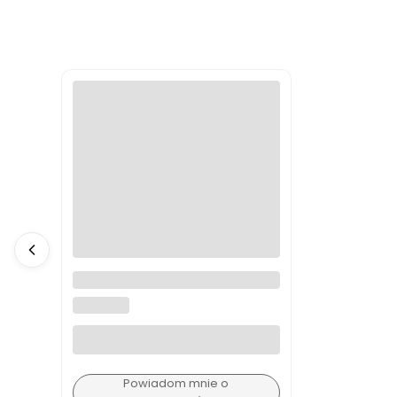
A4988 sterownik silnika
krokowego
BEZ MARKI
Powiadom mnie o