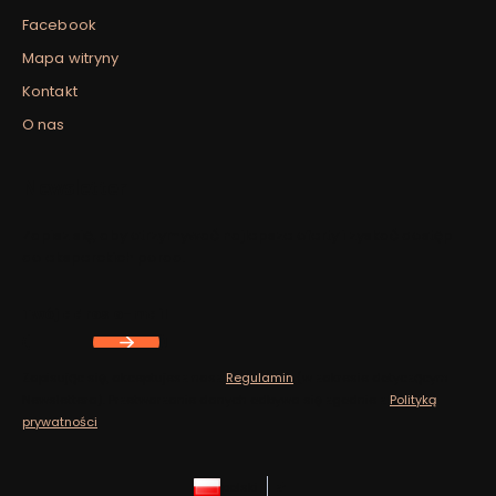
Facebook
Mapa witryny
Kontakt
O nas
Newsletter
Zapisz się, aby otrzymywać najlepsze oferty i zyskać dostęp
do eksperckich porad.
Twój adres e-mail
Zapisując się, akceptujesz nasz
Regulamin
(w zakresie dotyczącym
Newslettera). Przetwarzanie danych odbywa się zgodnie z
Polityką
prywatności
.
polski
zł