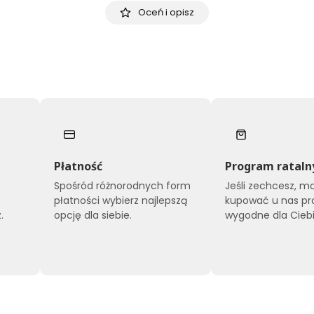
Oceń i opisz
Płatność
Program rataln
Spośród różnorodnych form
Jeśli zechcesz, m
płatności wybierz najlepszą
kupować u nas pr
.
opcję dla siebie.
wygodne dla Ciebi