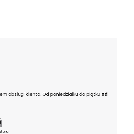
m obsługi klienta. Od poniedziałku do piątku
od
5
tora.