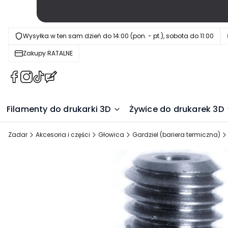
Wysyłka w ten sam dzień do 14:00 (pon. - pt.), sobota do 11:00
Zakupy RATALNE
(Otwiera
(Otwiera
(Otwiera
(Otwiera
się
się
się
się
w
w
w
w
Filamenty do drukarki 3D
Żywice do drukarek 3D
nowej
nowej
nowej
nowej
karcie)
karcie)
karcie)
karcie)
Zadar
Akcesoria i części
Głowica
Gardziel (bariera termiczna)