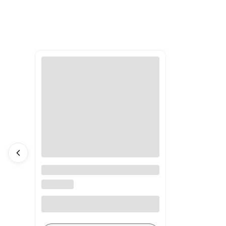
A4988 sterownik silnika
krokowego
BEZ MARKI