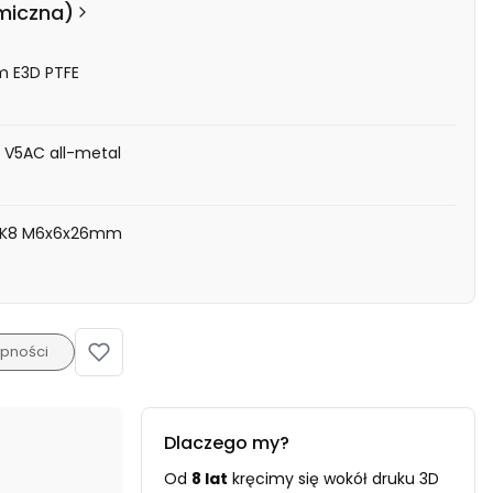
rmiczna)
m E3D PTFE
 V5AC all-metal
 MK8 M6x6x26mm
pności
Dlaczego my?
Od
8 lat
kręcimy się wokół druku 3D