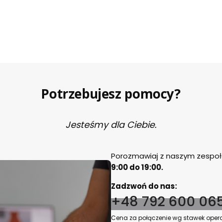
Potrzebujesz pomocy?
Jesteśmy dla Ciebie.
Porozmawiaj z naszym zespołe
9:00 do 19:00.
Zadzwoń do nas:
+48 792 600 06
Cena za połączenie wg stawek opera