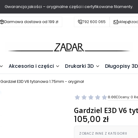
Gwarancja jakości – oryginalne części i certyfikowane filamenty.
Darmowa dostawa od 199 zł
792 600 065
sklep@zad
Akcesoria i części
Drukarki 3D
Długopisy 3D
Gardziel E3D V6 tytanowa 1.75mm - oryginał
0.00
(Oceny: 0 Re
Gardziel E3D V6 t
Cena
105,00 zł
ZOBACZ INNE Z KATEGORII