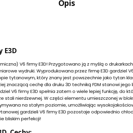
Opis
y E3D
ermiczna) V6 firmy E3D! Przygotowano ją z myślą o drukarkac
miarowe wydruki. Wyprodukowana przez firmę E3D gardziel V6
topie tytanowym, który znany jest powszechnie jako tytan k
dziej znaczącą cechę dla druku 3D techniką FDM stanowi jego
l V6 firmy E3D spełnia zatem o wiele lepiej funkcję, do któr
e stali nierdzewnej. W części elementu umieszczonej w bl
ymywana na stałym poziomie, umożliwiając wysokojakościow
tanowej gardzieli V6 firmy E3D pozostaje odpowiednio chł
 bliskim perfekcji!
3D. Cechy: