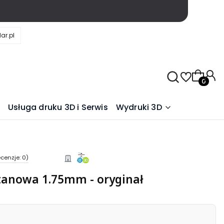
ar.pl
Produkty
Usługa druku 3D i Serwis
Wydruki 3D
cenzje: 0)
ytanowa 1.75mm - oryginał