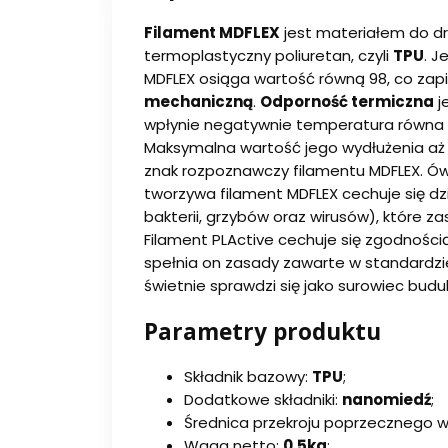
Filament MDFLEX
jest materiałem do dr
termoplastyczny poliuretan, czyli
TPU
. J
MDFLEX osiąga wartość równą 98, co zap
mechaniczną
.
Odporność termiczna
j
wpłynie negatywnie temperatura równ
Maksymalna wartość jego wydłużenia aż 
znak rozpoznawczy filamentu MDFLEX. Ó
tworzywa filament MDFLEX cechuje się d
bakterii, grzybów oraz wirusów), które z
Filament PLActive cechuje się zgodnością
spełnia on zasady zawarte w standardzie
świetnie sprawdzi się jako surowiec bud
Parametry produktu
Składnik bazowy:
TPU
;
Dodatkowe składniki:
nanomiedź
;
Średnica przekroju poprzecznego w
Waga netto:
0.5kg
;