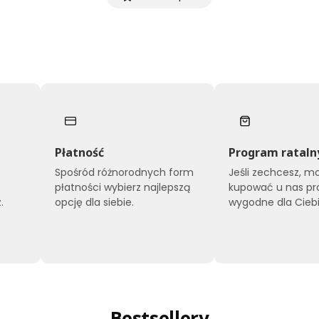
Płatność
Program rataln
Spośród różnorodnych form
Jeśli zechcesz, m
płatności wybierz najlepszą
kupować u nas pr
.
opcję dla siebie.
wygodne dla Ciebi
Bestsellery