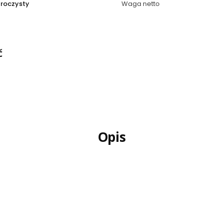
zroczysty
Waga netto
ć
Opis