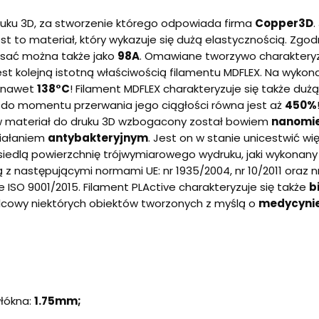
uku 3D, za stworzenie którego odpowiada firma
Copper3D
.
est to materiał, który wykazuje się dużą elastycznością. Zgo
isać można także jako
98A
. Omawiane tworzywo charakteryz
est kolejną istotną właściwością filamentu MDFLEX. Na wykon
a nawet
138°C
! Filament MDFLEX charakteryzuje się także duż
do momentu przerwania jego ciągłości równa jest aż
450%
w materiał do druku 3D wzbogacony został bowiem
nanomie
ziałaniem
antybakteryjnym
. Jest on w stanie unicestwić w
asiedlą powierzchnię trójwymiarowego wydruku, jaki wykonany
 z następującymi normami UE: nr 1935/2004, nr 10/2011 oraz n
 ISO 9001/2015. Filament PLActive charakteryzuje się także
b
ulcowy niektórych obiektów tworzonych z myślą o
medycyni
łókna:
1.75mm;