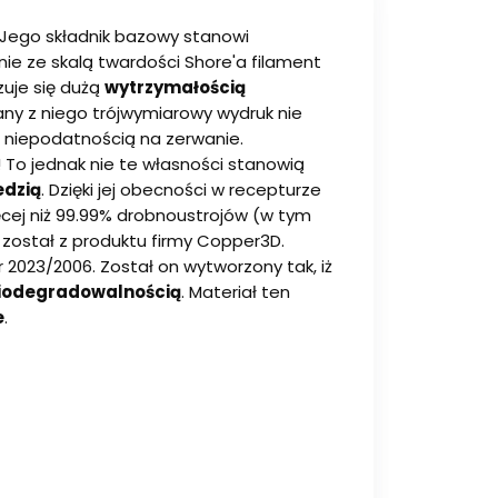
 Jego składnik bazowy stanowi
dnie ze skalą twardości Shore'a filament
uje się dużą
wytrzymałością
any z niego trójwymiarowy wydruk nie
ą niepodatnością na zerwanie.
! To jednak nie te własności stanowią
dzią
. Dzięki jej obecności w recepturze
ięcej niż 99.99% drobnoustrojów (w tym
 został z produktu firmy Copper3D.
r 2023/2006. Został on wytworzony tak, iż
iodegradowalnością
. Materiał ten
e
.