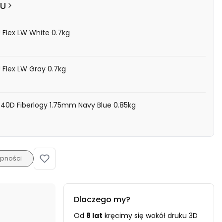
PU
 Flex LW White 0.7kg
 Flex LW Gray 0.7kg
x 40D Fiberlogy 1.75mm Navy Blue 0.85kg
pności
Dlaczego my?
Od
8 lat
kręcimy się wokół druku 3D