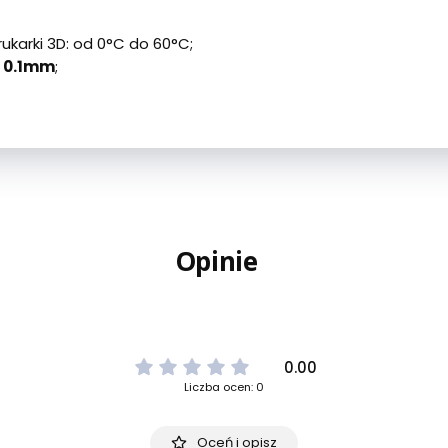
karki 3D: od 0°C do 60°C;
:
0.1mm
;
Opinie
0.00
Liczba ocen: 0
Oceń i opisz