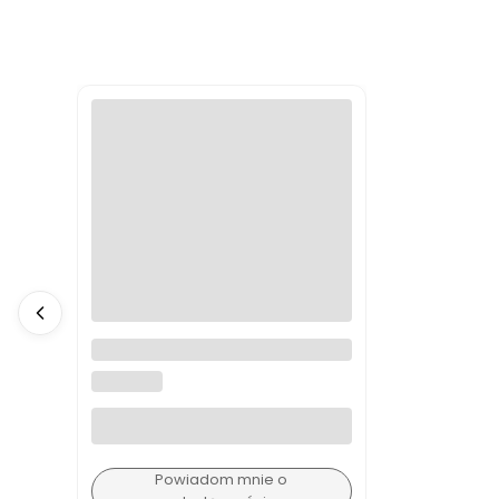
A4988 sterownik silnika
krokowego
BEZ MARKI
Powiadom mnie o