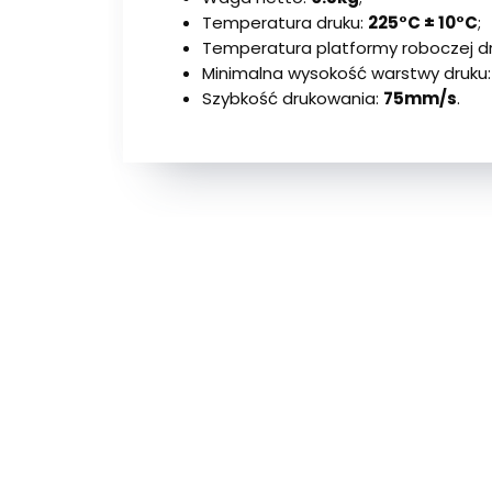
Temperatura druku:
225°C ± 10°C
;
Temperatura platformy roboczej dru
Minimalna wysokość warstwy druku
Szybkość drukowania:
75mm/s
.