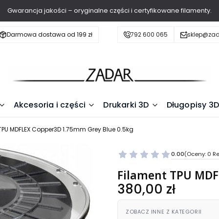
Gwarancja jakości – oryginalne części i certyfikowane filamenty.
Darmowa dostawa od 199 zł
792 600 065
sklep@zad
Akcesoria i części
Drukarki 3D
Długopisy 3D
TPU MDFLEX Copper3D 1.75mm Grey Blue 0.5kg
0.00
(Oceny: 0 Re
Filament TPU MDF
Cena
380,00 zł
ZOBACZ INNE Z KATEGORII