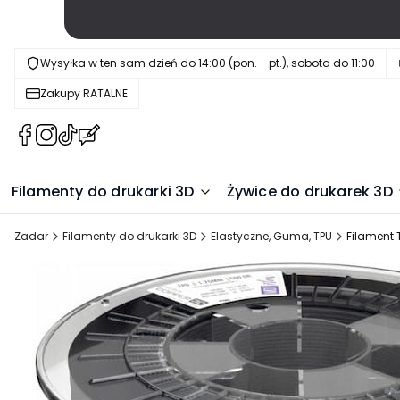
Wysyłka w ten sam dzień do 14:00 (pon. - pt.), sobota do 11:00
Zakupy RATALNE
(Otwiera
(Otwiera
(Otwiera
(Otwiera
się
się
się
się
w
w
w
w
Filamenty do drukarki 3D
Żywice do drukarek 3D
nowej
nowej
nowej
nowej
karcie)
karcie)
karcie)
karcie)
Zadar
Filamenty do drukarki 3D
Elastyczne, Guma, TPU
Filament 