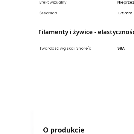
Efekt wizualny
Nieprze
Średnica
1.75mm
Filamenty i żywice - elastycznoś
Twardość wg skali Shore'a
98A
O produkcie