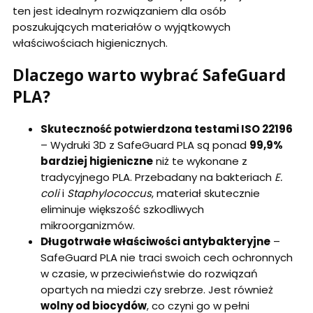
ten jest idealnym rozwiązaniem dla osób
poszukujących materiałów o wyjątkowych
właściwościach higienicznych.
Dlaczego warto wybrać SafeGuard
PLA?
Skuteczność potwierdzona testami ISO 22196
– Wydruki 3D z SafeGuard PLA są ponad
99,9%
bardziej higieniczne
niż te wykonane z
tradycyjnego PLA. Przebadany na bakteriach
E.
coli
i
Staphylococcus
, materiał skutecznie
eliminuje większość szkodliwych
mikroorganizmów.
Długotrwałe właściwości antybakteryjne
–
SafeGuard PLA nie traci swoich cech ochronnych
w czasie, w przeciwieństwie do rozwiązań
opartych na miedzi czy srebrze. Jest również
wolny od biocydów
, co czyni go w pełni