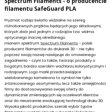
Spectrum Filaments - o producencie
filamentu SafeGuard PLA
Pryzmat rozbija światło widzialne na szereg
różnobarwnych prążków będących jego składowymi,
których zbiór jest jednym z rodzajów tzw. widma
optycznego inaczej określanego
mianem
spektrum
.
Spectrum Filaments
- polski
producent filamentów do drukarek 3D - nie tylko
poprzez swoją nazwę nawiązuje do omawianego
zagadnienia - czyni to także, tworząc produkty o
bogatym, bardzo szerokim wachlarzu kolorystycznym i
rodzajowym. Logo marki przedstawiające
wielobarwnego kameleona to symbol nie tylko
zróżnicowanego asortymentu, lecz także umiejętności
firmy do dostosowywania swojej oferty do
dynamicznie zmieniających się oczekiwań klientów
oraz do nieustannie ewoluującej technologii druku 3D.
Wysoka jakość produktów, szeroki wybór typów