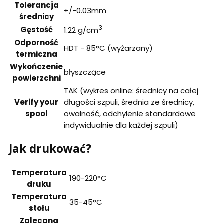
Tolerancja
+/-0.03mm
średnicy
3
Gęstość
1.22 g/cm
Odporność
HDT - 85°C (wyżarzany)
termiczna
Wykończenie
błyszczące
powierzchni
TAK (wykres online: średnicy na całej
Verify your
długości szpuli, średnia ze średnicy,
spool
owalność, odchylenie standardowe
indywidualnie dla każdej szpuli)
Jak drukować?
Temperatura
190-220°C
druku
Temperatura
35-45°C
stołu
Zalecana