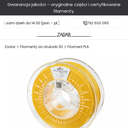
Gwarancja jakości – oryginalne części i certyfikowane
filamenty.
en sam dzień do 14:00 (pon. - pt.), sobota do 11:00
Darmowa dostawa od 199 zł
792 600 065
Zadar
Filamenty do drukarki 3D
Filament PLA