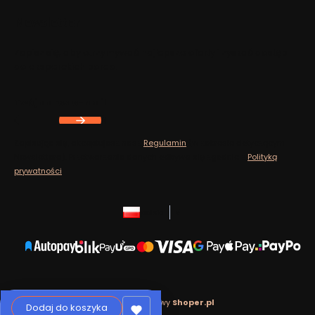
Newsletter
Zapisz się, aby otrzymywać najlepsze oferty i zyskać dostęp
do eksperckich porad.
Twój adres e-mail
Zapisując się, akceptujesz nasz
Regulamin
(w zakresie dotyczącym
Newslettera). Przetwarzanie danych odbywa się zgodnie z
Polityką
prywatności
.
polski
zł
Sklep internetowy
Shoper.pl
Dodaj do koszyka