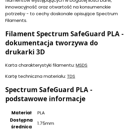
filamentów występujących w bogatej ilości barw,
innowacyjność oraz otwartość na konsumenckie
potrzeby - to cechy doskonale opisujące Spectrum
Filaments.
Filament Spectrum SafeGuard PLA -
dokumentacja tworzywa do
drukarki 3D
Karta charakterystyki filamentu:
MSDS
Kartę techniczna materiału:
TDS
Spectrum SafeGuard PLA -
podstawowe informacje
Materiał
PLA
Dostępna
1.75mm
średnica