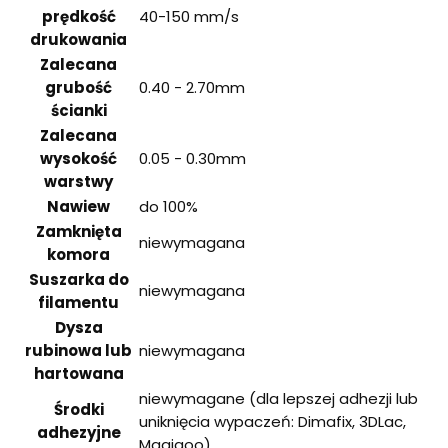
prędkość
40-150 mm/s
drukowania
Zalecana
grubość
0.40 - 2.70mm
ścianki
Zalecana
wysokość
0.05 - 0.30mm
warstwy
Nawiew
do 100%
Zamknięta
niewymagana
komora
Suszarka do
niewymagana
filamentu
Dysza
rubinowa lub
niewymagana
hartowana
niewymagane (dla lepszej adhezji lub
Środki
uniknięcia wypaczeń: Dimafix, 3DLac,
adhezyjne
Magigoo)