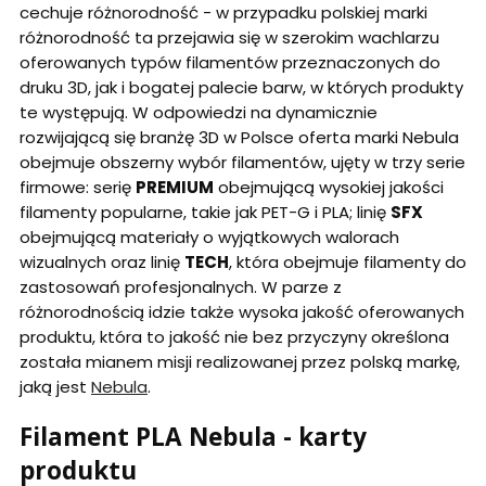
cechuje różnorodność - w przypadku polskiej marki
różnorodność ta przejawia się w szerokim wachlarzu
oferowanych typów filamentów przeznaczonych do
druku 3D, jak i bogatej palecie barw, w których produkty
te występują. W odpowiedzi na dynamicznie
rozwijającą się branżę 3D w Polsce oferta marki Nebula
obejmuje obszerny wybór filamentów, ujęty w trzy serie
firmowe: serię
PREMIUM
obejmującą wysokiej jakości
filamenty popularne, takie jak PET-G i PLA; linię
SFX
obejmującą materiały o wyjątkowych walorach
wizualnych oraz linię
TECH
, która obejmuje filamenty do
zastosowań profesjonalnych. W parze z
różnorodnością idzie także wysoka jakość oferowanych
produktu, która to jakość nie bez przyczyny określona
została mianem misji realizowanej przez polską markę,
jaką jest
Nebula
.
Filament PLA Nebula - karty
produktu