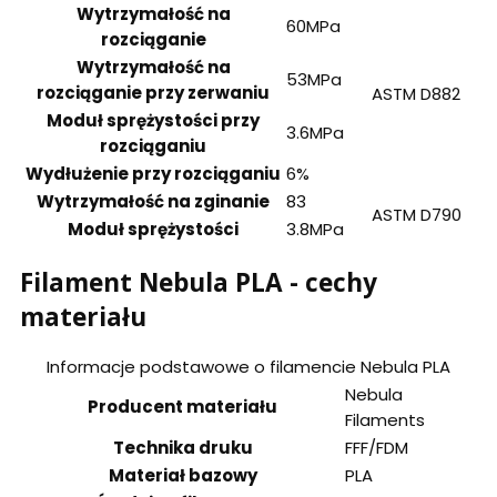
Wytrzymałość na
60MPa
rozciąganie
Wytrzymałość na
53MPa
rozciąganie przy zerwaniu
ASTM D882
Moduł sprężystości przy
3.6MPa
rozciąganiu
Wydłużenie przy rozciąganiu
6%
Wytrzymałość na zginanie
83
ASTM D790
Moduł sprężystości
3.8MPa
Filament Nebula PLA - cechy
materiału
Informacje podstawowe o filamencie Nebula PLA
Nebula
Producent materiału
Filaments
Technika druku
FFF/FDM
Materiał bazowy
PLA