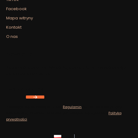
Facebook
Mapa witryny
Kontakt
O nas
Newsletter
Zapisz się, aby otrzymywać najlepsze oferty i zyskać dostęp
do eksperckich porad.
Twój adres e-mail
Zapisując się, akceptujesz nasz
Regulamin
(w zakresie dotyczącym
Newslettera). Przetwarzanie danych odbywa się zgodnie z
Polityką
prywatności
.
polski
zł