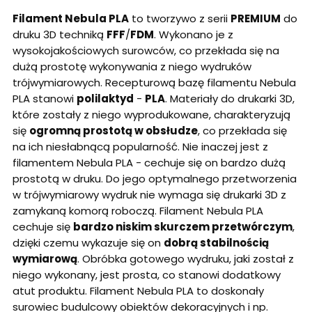
Filament Nebula PLA
to tworzywo z serii
PREMIUM
do
druku 3D techniką
FFF
/
FDM
. Wykonano je z
wysokojakościowych surowców, co przekłada się na
dużą prostotę wykonywania z niego wydruków
trójwymiarowych. Recepturową bazę filamentu Nebula
PLA stanowi
polilaktyd
-
PLA
. Materiały do drukarki 3D,
które zostały z niego wyprodukowane, charakteryzują
się
ogromną prostotą w obsłudze
, co przekłada się
na ich niesłabnącą popularność. Nie inaczej jest z
filamentem Nebula PLA - cechuje się on bardzo dużą
prostotą w druku. Do jego optymalnego przetworzenia
w trójwymiarowy wydruk nie wymaga się drukarki 3D z
zamykaną komorą roboczą. Filament Nebula PLA
cechuje się
bardzo niskim skurczem przetwórczym
,
dzięki czemu wykazuje się on
dobrą stabilnością
wymiarową
. Obróbka gotowego wydruku, jaki został z
niego wykonany, jest prosta, co stanowi dodatkowy
atut produktu. Filament Nebula PLA to doskonały
surowiec budulcowy obiektów dekoracyjnych i np.