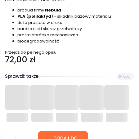
produkt firmy
Nebula
PLA
(
polilaktyd
) - składnik bazowy materiału
duża prostota w druku
bardzo niski skurcz przetwórczy
prosta obróbka mechaniczna
biodegradowalność
Przejdź do pełnego opisu
Cena
72,00 zł
Sprawdź także:
51 opcji
DODAJ DO