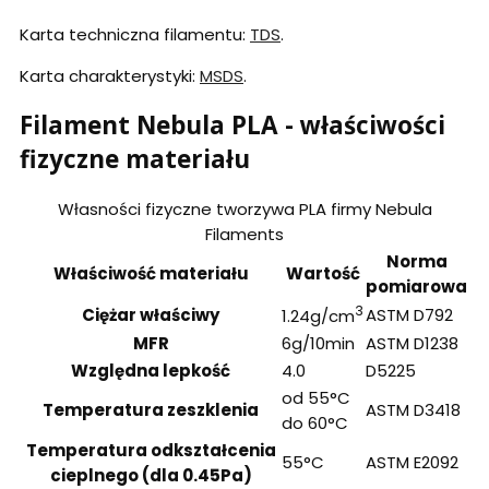
Karta techniczna filamentu:
TDS
.
Karta charakterystyki:
MSDS
.
Filament Nebula PLA - właściwości
fizyczne materiału
Własności fizyczne tworzywa PLA firmy Nebula
Filaments
Norma
Właściwość materiału
Wartość
pomiarowa
3
Ciężar właściwy
ASTM D792
1.24g/cm
MFR
6g/10min
ASTM D1238
Względna lepkość
4.0
D5225
od 55°C
Temperatura zeszklenia
ASTM D3418
do 60°C
Temperatura odkształcenia
55°C
ASTM E2092
cieplnego (dla 0.45Pa)