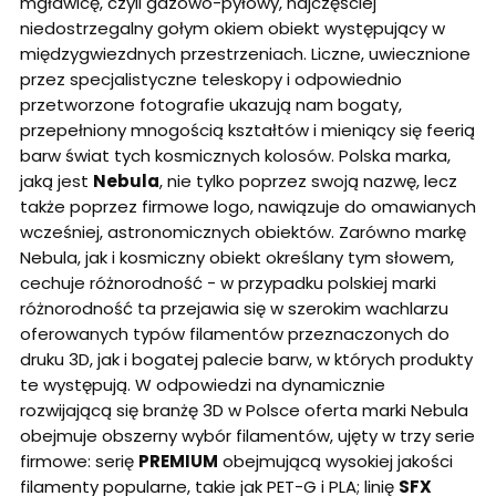
mgławicę, czyli gazowo-pyłowy, najczęściej
niedostrzegalny gołym okiem obiekt występujący w
międzygwiezdnych przestrzeniach. Liczne, uwiecznione
przez specjalistyczne teleskopy i odpowiednio
przetworzone fotografie ukazują nam bogaty,
przepełniony mnogością kształtów i mieniący się feerią
barw świat tych kosmicznych kolosów. Polska marka,
jaką jest
Nebula
, nie tylko poprzez swoją nazwę, lecz
także poprzez firmowe logo, nawiązuje do omawianych
wcześniej, astronomicznych obiektów. Zarówno markę
Nebula, jak i kosmiczny obiekt określany tym słowem,
cechuje różnorodność - w przypadku polskiej marki
różnorodność ta przejawia się w szerokim wachlarzu
oferowanych typów filamentów przeznaczonych do
druku 3D, jak i bogatej palecie barw, w których produkty
te występują. W odpowiedzi na dynamicznie
rozwijającą się branżę 3D w Polsce oferta marki Nebula
obejmuje obszerny wybór filamentów, ujęty w trzy serie
firmowe: serię
PREMIUM
obejmującą wysokiej jakości
filamenty popularne, takie jak PET-G i PLA; linię
SFX