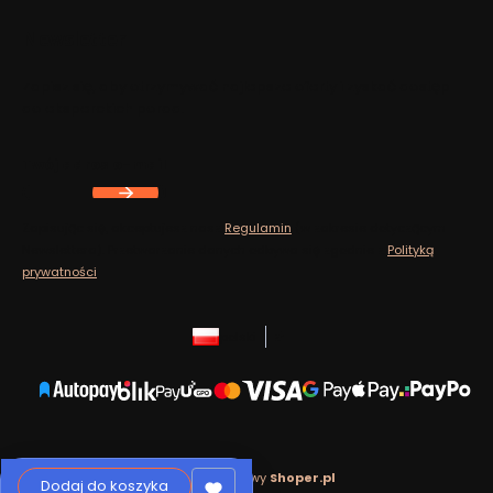
Newsletter
Zapisz się, aby otrzymywać najlepsze oferty i zyskać dostęp
do eksperckich porad.
Twój adres e-mail
Zapisując się, akceptujesz nasz
Regulamin
(w zakresie dotyczącym
Newslettera). Przetwarzanie danych odbywa się zgodnie z
Polityką
prywatności
.
polski
zł
Sklep internetowy
Shoper.pl
Dodaj do koszyka