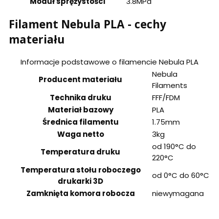
Moduł sprężystości
3.8MPa
Filament Nebula PLA - cechy
materiału
Informacje podstawowe o filamencie Nebula PLA
Nebula
Producent materiału
Filaments
Technika druku
FFF/FDM
Materiał bazowy
PLA
Średnica filamentu
1.75mm
Waga netto
3kg
od 190°C do
Temperatura druku
220°C
Temperatura stołu roboczego
od 0°C do 60°C
drukarki 3D
Zamknięta komora robocza
niewymagana