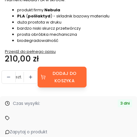
produkt firmy
Nebula
PLA
(
polilaktyd
) - składnik bazowy materiału
duża prostota w druku
bardzo niski skurcz przetwórczy
prosta obróbka mechaniczna
biodegradowalność
Przejdź do pełnego opisu
Cena
210,00 zł
DODAJ DO
szt.
KOSZYKA
Czas wysyłki:
3 dni
Zapytaj o produkt