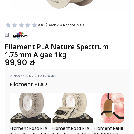
0.00
(Oceny: 0 Recenzje: 0)
Filament PLA Nature Spectrum
1.75mm Algae 1kg
Cena
99,90 zł
ZOBACZ INNE Z KATEGORII
Filament PLA
Filament Rosa PLA
Filament Rosa PLA
Filament ReFill PLA-