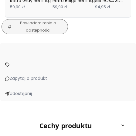
Retro Gray Refill 1kg
Retro Beige Refill 1kg
Silk ROSA 3D
59,90 zł
59,90 zł
1.75mm Rose Gold
94,95 zł
1kg
Powiadom mnie o
dostępności
Zapytaj o produkt
Udostępnij
Cechy produktu