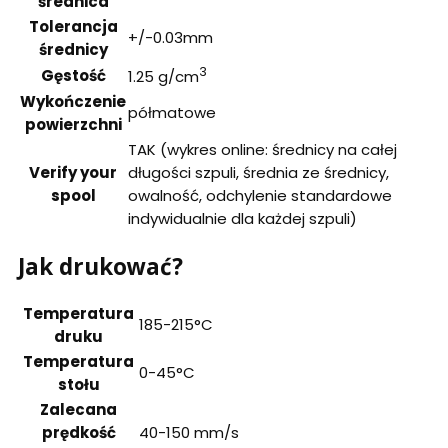
średnica
Tolerancja
+/-0.03mm
średnicy
3
Gęstość
1.25 g/cm
Wykończenie
półmatowe
powierzchni
TAK (wykres online: średnicy na całej
Verify your
długości szpuli, średnia ze średnicy,
spool
owalność, odchylenie standardowe
indywidualnie dla każdej szpuli)
Jak drukować?
Temperatura
185-215°C
druku
Temperatura
0-45°C
stołu
Zalecana
prędkość
40-150 mm/s