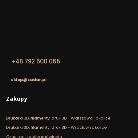
Kontakt
Zadar
Adres:
Zadar
Al. Kijowska 24/LU2, piętro I
30-079 Kraków
NIP: 8652129913
+48 792 600 065
pon. - pt. / 9:00 - 17:00 sobota / 9:00 - 14:00
sklep@zadar.pl
Linki w stopce
Zakupy
Drukarki 3D, filamenty, druk 3D - Warszawa i okolice
Drukarki 3D, filamenty, druk 3D - Wrocław i okolice
Czas realizacji zamówienia