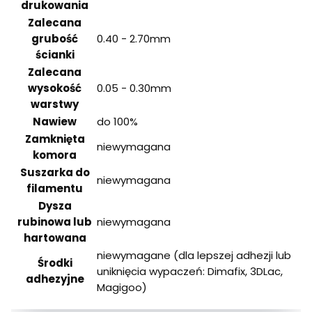
drukowania
Zalecana
grubość
0.40 - 2.70mm
ścianki
Zalecana
wysokość
0.05 - 0.30mm
warstwy
Nawiew
do 100%
Zamknięta
niewymagana
komora
Suszarka do
niewymagana
filamentu
Dysza
rubinowa lub
niewymagana
hartowana
niewymagane (dla lepszej adhezji lub
Środki
uniknięcia wypaczeń: Dimafix, 3DLac,
adhezyjne
Magigoo)