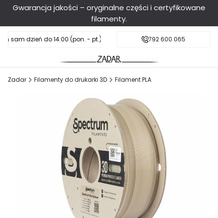
Gwarancja jakości – oryginalne części i certyfikowane
filamenty.
en sam dzień do 14:00 (pon. - pt.), sobota do 11:00
Darmowa dostawa od 199 zł
792 600 065
Zadar
Filamenty do drukarki 3D
Filament PLA