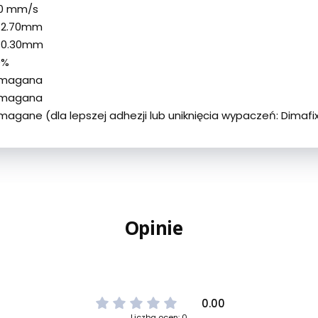
0 mm/s
- 2.70mm
- 0.30mm
0%
ymagana
ymagana
agane (dla lepszej adhezji lub uniknięcia wypaczeń: Dimafi
Opinie
0.00
Liczba ocen: 0