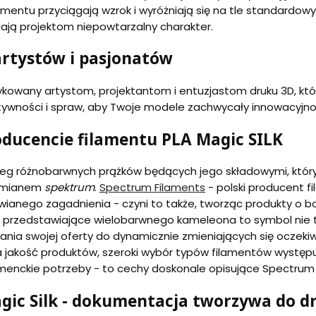
mentu przyciągają wzrok i wyróżniają się na tle standardow
dają projektom niepowtarzalny charakter.
artystów i pasjonatów
kowany artystom, projektantom i entuzjastom druku 3D, któ
ywności i spraw, aby Twoje modele zachwycały innowacyjnoś
oducencie filamentu PLA Magic SILK
ereg różnobarwnych prążków będących jego składowymi, który
o mianem
spektrum
.
Spectrum Filaments
- polski producent f
anego zagadnienia - czyni to także, tworząc produkty o b
i przedstawiające wielobarwnego kameleona to symbol nie 
nia swojej oferty do dynamicznie zmieniających się oczekiw
a jakość produktów, szeroki wybór typów filamentów występu
enckie potrzeby - to cechy doskonale opisujące Spectrum 
gic Silk - dokumentacja tworzywa do d