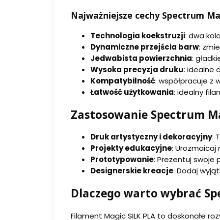
Najważniejsze cechy Spectrum Ma
Technologia koekstruzji
: dwa kol
Dynamiczne przejścia barw
: zmi
Jedwabista powierzchnia
: gładk
Wysoka precyzja druku
: idealne
Kompatybilność
: współpracuje z 
Łatwość użytkowania
: idealny fi
Zastosowanie Spectrum Ma
Druk artystyczny i dekoracyjny
: 
Projekty edukacyjne
: Urozmaicaj
Prototypowanie
: Prezentuj swoje
Designerskie kreacje
: Dodaj wyją
Dlaczego warto wybrać Sp
Filament Magic SILK PLA to doskonałe roz