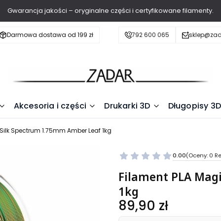
Gwarancja jakości – oryginalne części i certyfikowane filamenty.
Darmowa dostawa od 199 zł
792 600 065
sklep@zad
Akcesoria i części
Drukarki 3D
Długopisy 3D
 Silk Spectrum 1.75mm Amber Leaf 1kg
0.00
(Oceny: 0 Re
Filament PLA Mag
1kg
Cena
89,90 zł