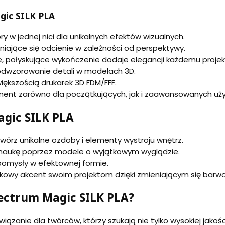
gic SILK PLA
ory w jednej nici dla unikalnych efektów wizualnych.
eniające się odcienie w zależności od perspektywy.
ie, połyskujące wykończenie dodaje elegancji każdemu projek
 odwzorowanie detali w modelach 3D.
większością drukarek 3D FDM/FFF.
lament zarówno dla początkujących, jak i zaawansowanych uż
gic SILK PLA
Twórz unikalne ozdoby i elementy wystroju wnętrz.
 naukę poprzez modele o wyjątkowym wyglądzie.
 pomysły w efektownej formie.
tkowy akcent swoim projektom dzięki zmieniającym się barw
ectrum Magic SILK PLA?
wiązanie dla twórców, którzy szukają nie tylko wysokiej jakoś