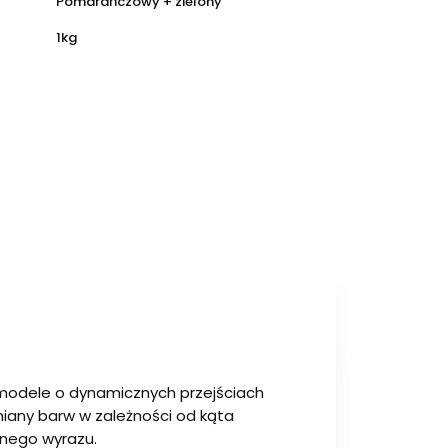
Pomarańczowy + zielony
1kg
 modele o dynamicznych przejściach
 zmiany barw w zależności od kąta
cznego wyrazu.