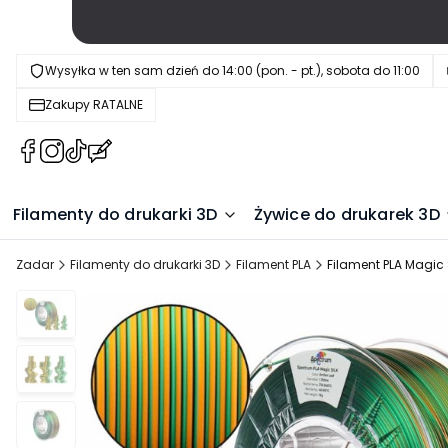
Wysyłka w ten sam dzień do 14:00 (pon. - pt.), sobota do 11:00
Zakupy RATALNE
(Otwiera
(Otwiera
(Otwiera
(Otwiera
się
się
się
się
w
w
w
w
Filamenty do drukarki 3D
Żywice do drukarek 3D
nowej
nowej
nowej
nowej
karcie)
karcie)
karcie)
karcie)
Zadar
Filamenty do drukarki 3D
Filament PLA
Filament PLA Magic