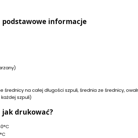
– podstawowe informacje
arzany)
ne średnicy na całej długości szpuli, średnia ze średnicy, o
 każdej szpuli)
– jak drukować?
40°C
°C