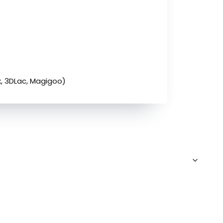
x, 3DLac, Magigoo)