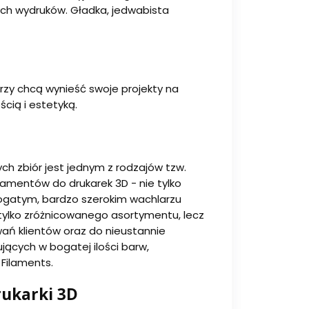
ych wydruków. Gładka, jedwabista
rzy chcą wynieść swoje projekty na
cią i estetyką.
ch zbiór jest jednym z rodzajów tzw.
ilamentów do drukarek 3D - nie tylko
ogatym, bardzo szerokim wachlarzu
tylko zróżnicowanego asortymentu, lecz
ań klientów oraz do nieustannie
jących w bogatej ilości barw,
Filaments.
rukarki 3D