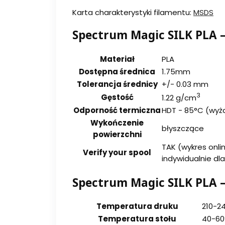
Karta charakterystyki filamentu:
MSDS
Spectrum Magic SILK PLA 
Materiał
PLA
Dostępna średnica
1.75mm
Tolerancja średnicy
+/- 0.03 mm
3
Gęstość
1.22 g/cm
Odporność termiczna
HDT - 85°C (wyż
Wykończenie
błyszczące
powierzchni
TAK (wykres onli
Verify your spool
indywidualnie dla
Spectrum Magic SILK PLA 
Temperatura druku
210-2
Temperatura stołu
40-60