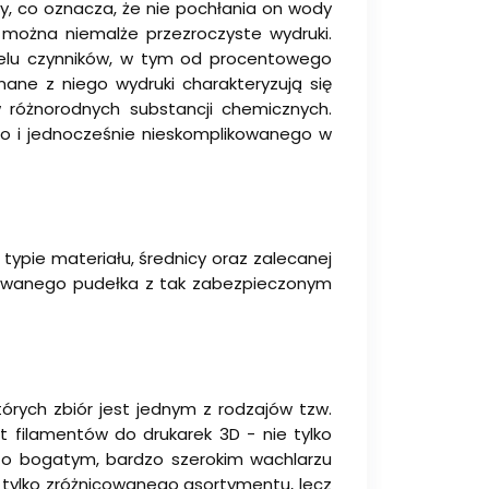
y, co oznacza, że nie pochłania on wody
 można niemalże przezroczyste wydruki.
wielu czynników, w tym od procentowego
ane z niego wydruki charakteryzują się
 różnorodnych substancji chemicznych.
o i jednocześnie nieskomplikowanego w
 typie materiału, średnicy oraz zalecanej
liowanego pudełka z tak zabezpieczonym
órych zbiór jest jednym z rodzajów tzw.
t filamentów do drukarek 3D - nie tylko
 o bogatym, bardzo szerokim wachlarzu
tylko zróżnicowanego asortymentu, lecz