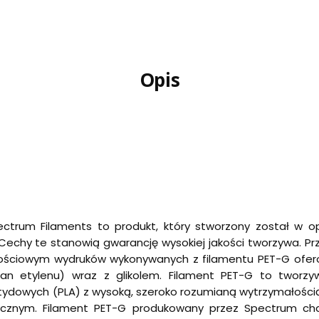
Opis
ctrum Filaments to produkt, który stworzony został w op
echy te stanowią gwarancję wysokiej jakości tworzywa. Prz
ościowym wydruków wykonywanych z filamentu PET-G ofero
alan etylenu) wraz z glikolem. Filament PET-G to tworz
tydowych (PLA) z wysoką, szeroko rozumianą wytrzymałością
ycznym. Filament PET-G produkowany przez Spectrum cha