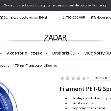
Gwarancja jakości – oryginalne części i certyfikowane filamenty.
Darmowa dostawa od 199 zł
792 600 065
sklep@zad
Akcesoria i części
Drukarki 3D
Długopisy 3D
Spectrum 1.75mm Transparent Blue 1kg
0.00
(Oceny: 0 Re
Filament PET-G S
- dostępny w kolorach pr
- prosty w druku
- odporny chemicznie