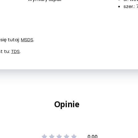
szer.:
się tutaj:
MSDS
.
t tu:
TDS
.
Opinie
0.00