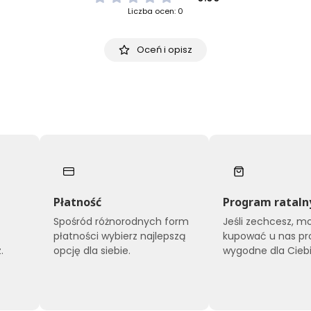
Liczba ocen: 0
Oceń i opisz
Płatność
Program rataln
Spośród różnorodnych form
Jeśli zechcesz, m
płatności wybierz najlepszą
kupować u nas pr
.
opcję dla siebie.
wygodne dla Ciebi