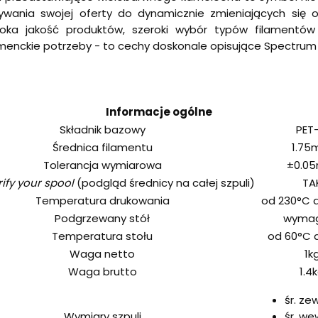
ywania swojej oferty do dynamicznie zmieniających się o
soka jakość produktów, szeroki wybór typów filamentów
enckie potrzeby - to cechy doskonale opisujące Spectrum 
Informacje ogólne
Składnik bazowy
PET
Średnica filamentu
1.7
Tolerancja wymiarowa
±0.0
ify your spool
(podgląd średnicy na całej szpuli)
TA
Temperatura drukowania
od 230°C 
Podgrzewany stół
wyma
Temperatura stołu
od 60°C 
Waga netto
1k
Waga brutto
1.4
śr. ze
Wymiary szpuli
śr. we