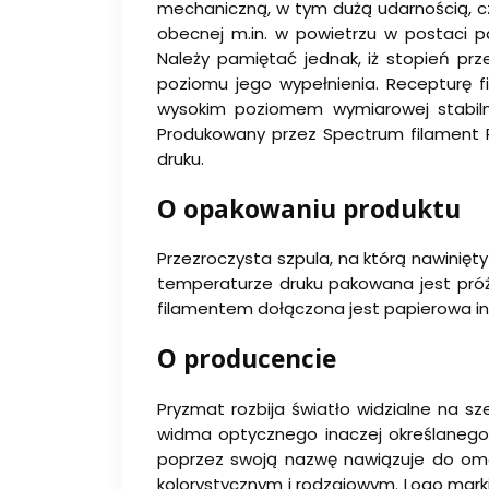
mechaniczną, w tym dużą udarnością, cz
obecnej m.in. w powietrzu w postaci p
Należy pamiętać jednak, iż stopień pr
poziomu jego wypełnienia. Recepturę f
wysokim poziomem wymiarowej stabilno
Produkowany przez Spectrum filament 
druku.
O opakowaniu produktu
Przezroczysta szpula, na którą nawinięty
temperaturze druku pakowana jest próż
filamentem dołączona jest papierowa ins
O producencie
Pryzmat rozbija światło widzialne na s
widma optycznego inaczej określane
poprzez swoją nazwę nawiązuje do oma
kolorystycznym i rodzajowym. Logo mark