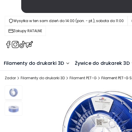
Wysyłka w ten sam dzień do 14:00 (pon. - pt.), sobota do 11:00
Zakupy RATALNE
(Otwiera
(Otwiera
(Otwiera
(Otwiera
się
się
się
się
w
w
w
w
Filamenty do drukarki 3D
Żywice do drukarek 3D
nowej
nowej
nowej
nowej
karcie)
karcie)
karcie)
karcie)
Zadar
Filamenty do drukarki 3D
Filament PET-G
Filament PET-G 