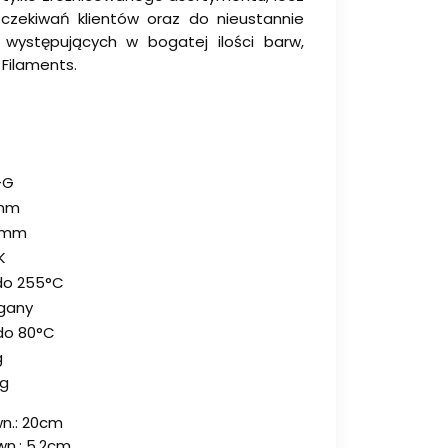
czekiwań klientów oraz do nieustannie
 występujących w bogatej ilości barw,
Filaments.
-G
5mm
5mm
K
do 255°C
gany
do 80°C
g
kg
wn.: 20cm
wn.: 5.2cm