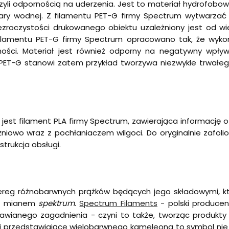
yli odpornością na uderzenia. Jest to materiał hydrofobow
ary wodnej. Z filamentu PET-G firmy Spectrum wytwarzać
zezroczystości drukowanego obiektu uzależniony jest od 
ilamentu PET-G firmy Spectrum opracowano tak, że wykon
ści. Materiał jest również odporny na negatywny wpływ
PET-G stanowi zatem przykład tworzywa niezwykle trwałeg
 jest filament PLA firmy Spectrum, zawierająca informację o
niowo wraz z pochłaniaczem wilgoci. Do oryginalnie zafo
trukcja obsługi.
zereg różnobarwnych prążków będących jego składowymi, kt
go mianem
spektrum
.
Spectrum Filaments
- polski producen
wianego zagadnienia - czyni to także, tworząc produkty
i przedstawiające wielobarwnego kameleona to symbol nie 