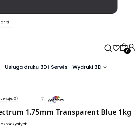
ar.pl
Produkty
Usługa druku 3D i Serwis
Wydruki 3D
cenzje: 0)
pectrum 1.75mm Transparent Blue 1kg
zezroczystych