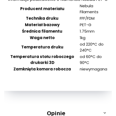
Nebula
Producent materiału
Filaments
Technika druku
FFF/FDM
Materiał bazowy
PET-G
Średnica filamentu
1.75mm
Waga netto
1kg
od 220°C do
Temperatura druku
240°C
Temperatura stołu roboczego
od 60°C do
drukarki 3D
90°C
Zamknięta komora robocza
niewymagana
Opinie