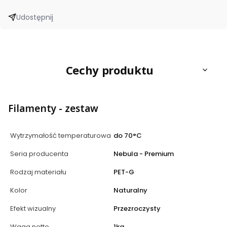
Udostępnij
Cechy produktu
Filamenty - zestaw
Wytrzymałość temperaturowa
do 70°C
Seria producenta
Nebula - Premium
Rodzaj materiału
PET-G
Kolor
Naturalny
Efekt wizualny
Przezroczysty
Waga netto
1kg