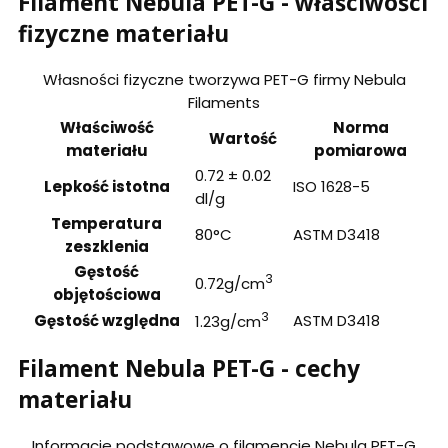
Filament Nebula PET-G - właściwości
fizyczne materiału
Własności fizyczne tworzywa PET-G firmy Nebula
Filaments
Właściwość
Norma
Wartość
materiału
pomiarowa
0.72 ± 0.02
Lepkość istotna
ISO 1628-5
dl/g
Temperatura
80°C
ASTM D3418
zeszklenia
Gęstość
3
0.72g/cm
objętościowa
3
Gęstość względna
ASTM D3418
1.23g/cm
Filament Nebula PET-G - cechy
materiału
Informacje podstawowe o filamencie Nebula PET-G