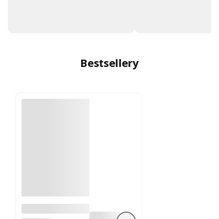
Bestsellery
A4988 sterownik
silnika krokowego