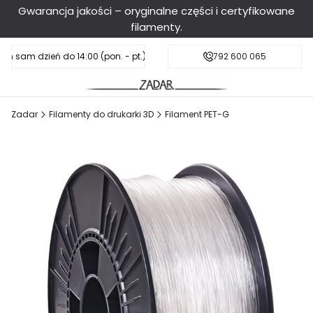
Gwarancja jakości – oryginalne części i certyfikowane
filamenty.
en sam dzień do 14:00 (pon. - pt.), sobota do 11:00
Darmowa dostawa od 199 zł
792 600 065
Zadar
Filamenty do drukarki 3D
Filament PET-G