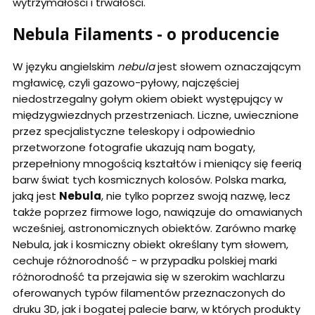
wytrzymałości i trwałości.
Nebula Filaments - o producencie
W języku angielskim
nebula
jest słowem oznaczającym
mgławicę, czyli gazowo-pyłowy, najczęściej
niedostrzegalny gołym okiem obiekt występujący w
międzygwiezdnych przestrzeniach. Liczne, uwiecznione
przez specjalistyczne teleskopy i odpowiednio
przetworzone fotografie ukazują nam bogaty,
przepełniony mnogością kształtów i mieniący się feerią
barw świat tych kosmicznych kolosów. Polska marka,
jaką jest
Nebula
, nie tylko poprzez swoją nazwę, lecz
także poprzez firmowe logo, nawiązuje do omawianych
wcześniej, astronomicznych obiektów. Zarówno markę
Nebula, jak i kosmiczny obiekt określany tym słowem,
cechuje różnorodność - w przypadku polskiej marki
różnorodność ta przejawia się w szerokim wachlarzu
oferowanych typów filamentów przeznaczonych do
druku 3D, jak i bogatej palecie barw, w których produkty