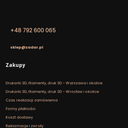
Adres:
Zadar
Al. Kijowska 24/LU2, piętro I
30-079 Kraków
NIP: 8652129913
+48 792 600 065
pon. - pt. / 9:00 - 17:00 sobota / 9:00 - 14:00
sklep@zadar.pl
Linki w stopce
Zakupy
Drukarki 3D, filamenty, druk 3D - Warszawa i okolice
Drukarki 3D, filamenty, druk 3D - Wrocław i okolice
Czas realizacji zamówienia
Formy płatności
Koszt dostawy
Reklamacje i zwroty