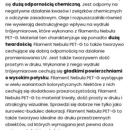
się
dużą odpornością chemiczną
. Jest odporny na
negatywne działanie kwasów i związków chemicznych
o odczynie zasadowym. Oleje i rozpuszczalniki również
nie wywierają destrukcyjnego wpływu na wydruki
trójwymiarowe, które wykonano z filamentu Nebula
PET-G. Materiał ten charakteryzuje się ponadto
dużą
twardością
. Filament Nebula PET-G to także tworzywo
cechujące się dobrą odpornością na działanie
promieniowania UV. Jest także tworzywem dość
prostym w druku. Wykonane z niego wydruki
trójwymiarowe cechują się
gładkimi powierzchniami
o wysokim połysku
. Filament Nebula PET-G występuje
w wielu wariantach kolorystycznych. Niektóre z nich
cechują się dodatkowo przezroczystością. Filament
Nebula PET-G to materiał trwały, dość prosty w druku i
atrakcyjny wizualnie. Sprawdzi się dobrze nie tylko jako
surowiec-budulec dekoracji. Filament Nebula PET-G to
także tworzywo idealne do druku przestrzennych
obiektów, od których wymagana jest pewna doza