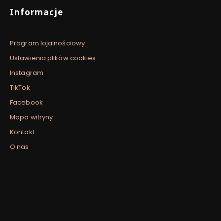
Informacje
Program lojalnościowy
Ustawienia plików cookies
Instagram
TikTok
Facebook
Mapa witryny
Kontakt
O nas
Newsletter
Zapisz się, aby otrzymywać najlepsze oferty i zyskać dostęp
do eksperckich porad.