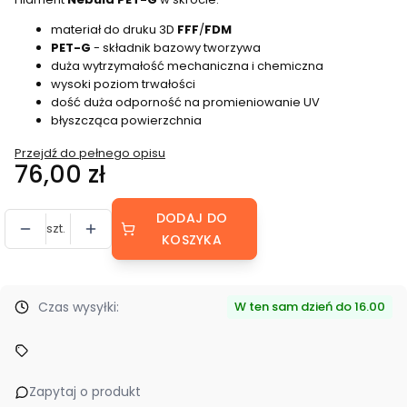
materiał do druku 3D
FFF
/
FDM
PET-G
- składnik bazowy tworzywa
duża wytrzymałość mechaniczna i chemiczna
wysoki poziom trwałości
dość duża odporność na promieniowanie UV
błyszcząca powierzchnia
Przejdź do pełnego opisu
Cena
76,00 zł
DODAJ DO
szt.
KOSZYKA
Czas wysyłki:
W ten sam dzień do 16.00
Zapytaj o produkt