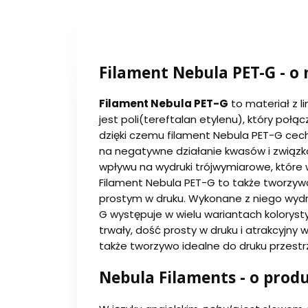
Filament Nebula PET-G - o
Filament Nebula PET-G
to materiał z li
jest poli(tereftalan etylenu), który połą
dzięki czemu filament Nebula PET-G cec
na negatywne działanie kwasów i związk
wpływu na wydruki trójwymiarowe, które 
Filament Nebula PET-G to także tworzyw
prostym w druku. Wykonane z niego wydr
G występuje w wielu wariantach koloryst
trwały, dość prosty w druku i atrakcyjny 
także tworzywo idealne do druku przest
Nebula Filaments - o prod