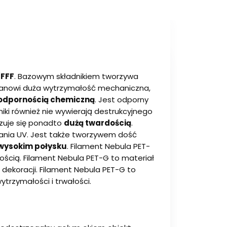
/
FFF
. Bazowym składnikiem tworzywa
tanowi duża wytrzymałość mechaniczna,
odpornością chemiczną
. Jest odporny
ki również nie wywierają destrukcyjnego
yzuje się ponadto
dużą twardością
.
wania UV. Jest także tworzywem dość
 wysokim połysku
. Filament Nebula PET-
ością. Filament Nebula PET-G to materiał
c dekoracji. Filament Nebula PET-G to
rzymałości i trwałości.