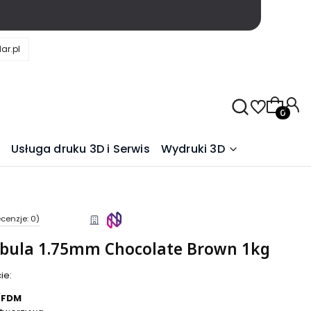
ar.pl
Produkty
Usługa druku 3D i Serwis
Wydruki 3D
cenzje: 0)
ebula 1.75mm Chocolate Brown 1kg
ie:
/
FDM