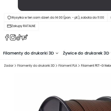
Wysyłka w ten sam dzień do 14:00 (pon. - pt.), sobota do 11:00
Zakupy RATALNE
(Otwiera
(Otwiera
(Otwiera
(Otwiera
się
się
się
się
w
w
w
w
Filamenty do drukarki 3D
Żywice do drukarek 3D
nowej
nowej
nowej
nowej
karcie)
karcie)
karcie)
karcie)
Zadar
Filamenty do drukarki 3D
Filament PLA
Filament PET-G Neb