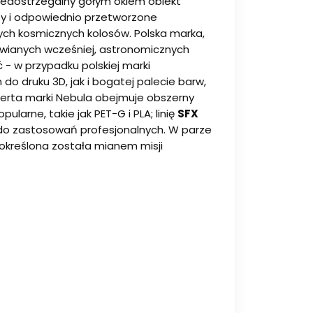
iedostrzegalny gołym okiem obiekt
py i odpowiednio przetworzone
tych kosmicznych kolosów. Polska marka,
mawianych wcześniej, astronomicznych
 - w przypadku polskiej marki
o druku 3D, jak i bogatej palecie barw,
ferta marki Nebula obejmuje obszerny
ularne, takie jak PET-G i PLA; linię
SFX
 do zastosowań profesjonalnych. W parze
 określona została mianem misji