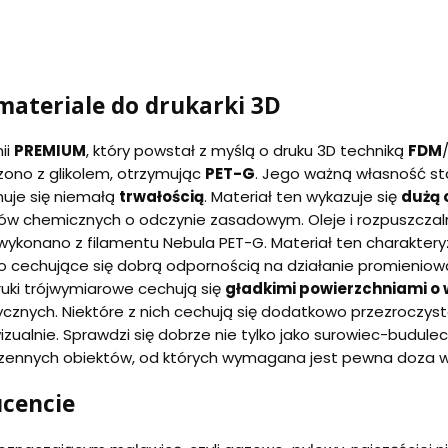
 materiale do drukarki 3D
nii
PREMIUM
, który powstał z myślą o druku 3D techniką
FDM
czono z glikolem, otrzymując
PET-G
. Jego ważną własność s
huje się niemałą
trwałością
. Materiał ten wykazuje się
dużą 
ów chemicznych o odczynie zasadowym. Oleje i rozpuszczalni
wykonano z filamentu Nebula PET-G. Materiał ten charakter
o cechujące się dobrą odpornością na działanie promienio
uki trójwymiarowe cechują się
gładkimi powierzchniami o
ycznych. Niektóre z nich cechują się dodatkowo przezroczyst
wizualnie. Sprawdzi się dobrze nie tylko jako surowiec-budule
rzennych obiektów, od których wymagana jest pewna doza wyt
ucencie