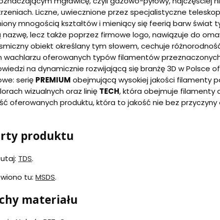
oznaczającym mgławicę, czyli gazowo-pyłowy, najczęściej n
zeniach. Liczne, uwiecznione przez specjalistyczne telesko
iony mnogością kształtów i mieniący się feerią barw świat 
ją nazwę, lecz także poprzez firmowe logo, nawiązuje do o
osmiczny obiekt określany tym słowem, cechuje różnorodność
m wachlarzu oferowanych typów filamentów przeznaczonych d
wiedzi na dynamicznie rozwijającą się branżę 3D w Polsce o
owe: serię
PREMIUM
obejmującą wysokiej jakości filamenty pop
rach wizualnych oraz linię
TECH
, która obejmuje filamenty
ość oferowanych produktu, która to jakość nie bez przyczyny
arty produktu
utaj:
TDS
.
owiono tu:
MSDS
.
echy materiału