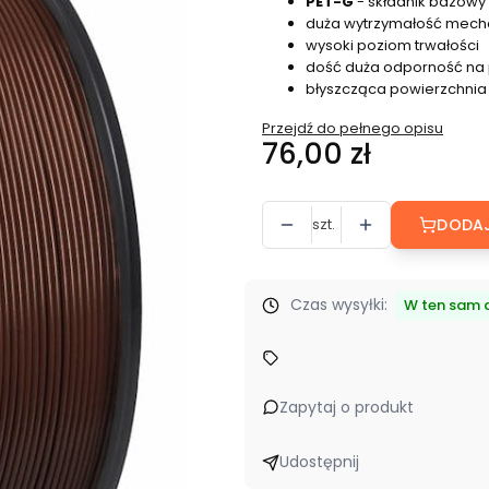
PET-G
- składnik bazowy
duża wytrzymałość mech
wysoki poziom trwałości
dość duża odporność na
błyszcząca powierzchnia
Przejdź do pełnego opisu
Cena
76,00 zł
szt.
DODAJ
Czas wysyłki:
W ten sam d
Zapytaj o produkt
Udostępnij