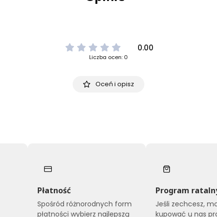
0.00
Liczba ocen: 0
Oceń i opisz
Płatność
Program rataln
Spośród różnorodnych form
Jeśli zechcesz, m
płatności wybierz najlepszą
kupować u nas pr