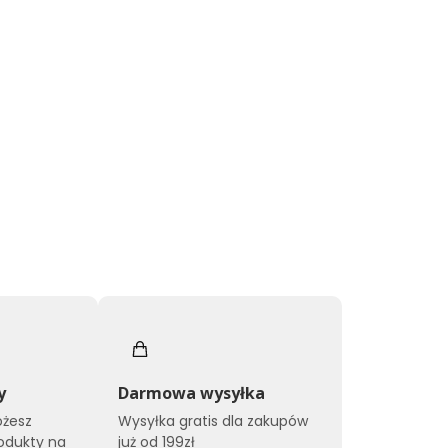
y
Darmowa wysyłka
ożesz
Wysyłka gratis dla zakupów
odukty na
już od 199zł