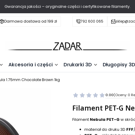
Gwarancja jakości – oryginalne części i certyfikowane filamenty.
Darmowa dostawa od 199 zł
792 600 065
sklep@zad
Akcesoria i części
Drukarki 3D
Długopisy 3D
ula 1.75mm Chocolate Brown 1kg
0.00
(Oceny: 0 Re
Filament PET-G N
Filament
Nebula PET-G
w skróc
materiał do druku 3D
FFF