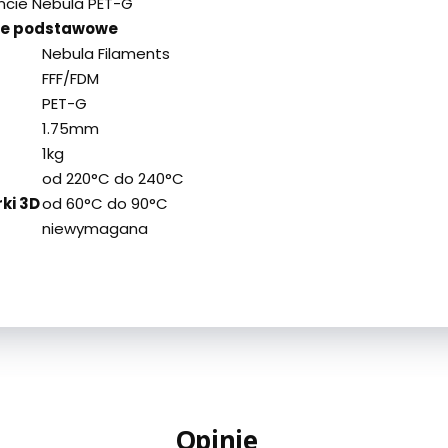
ncie Nebula PET-G
ne podstawowe
Nebula Filaments
FFF/FDM
PET-G
1.75mm
1kg
od 220°C do 240°C
ki 3D
od 60°C do 90°C
niewymagana
Opinie