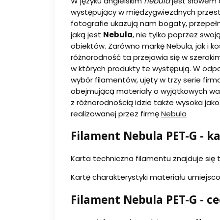
W języku angielskim
nebula
jest słowem 
występujący w międzygwiezdnych przestr
fotografie ukazują nam bogaty, przepełn
jaką jest
Nebula
, nie tylko poprzez swo
obiektów. Zarówno markę Nebula, jak i k
różnorodność ta przejawia się w szeroki
w których produkty te występują. W odpo
wybór filamentów, ujęty w trzy serie firm
obejmującą materiały o wyjątkowych walo
z różnorodnością idzie także wysoka jak
realizowanej przez firmę
Nebula
Filament Nebula PET-G - k
Karta techniczna filamentu znajduje się t
Kartę charakterystyki materiału umiejsc
Filament Nebula PET-G - c