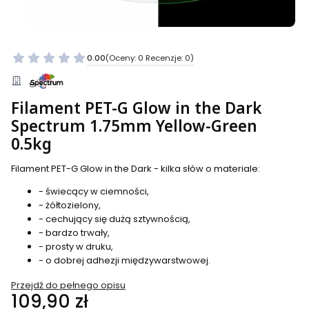
0.00
(Oceny: 0 Recenzje: 0)
Filament PET-G Glow in the Dark
Spectrum 1.75mm Yellow-Green
0.5kg
Filament PET-G Glow in the Dark - kilka słów o materiale:
- świecący w ciemności,
- żółtozielony,
- cechujący się dużą sztywnością,
- bardzo trwały,
- prosty w druku,
- o dobrej adhezji międzywarstwowej.
Przejdź do pełnego opisu
Cena
109,90 zł