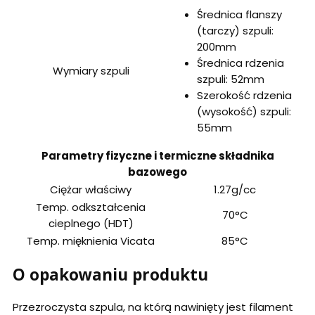
Średnica flanszy
(tarczy) szpuli:
200mm
Średnica rdzenia
Wymiary szpuli
szpuli: 52mm
Szerokość rdzenia
(wysokość) szpuli:
55mm
Parametry fizyczne i termiczne składnika
bazowego
Ciężar właściwy
1.27g/cc
Temp. odkształcenia
70°C
cieplnego (HDT)
Temp. mięknienia Vicata
85°C
O opakowaniu produktu
Przezroczysta szpula, na którą nawinięty jest filament