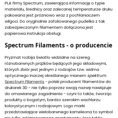
PLA firmy Spectrum, zawierająca informację o typie
materiału, średnicy oraz zalecanej temperaturze druku
pakowana jest próżniowo wraz z pochłaniaczem
wilgoci. Do oryginalnie zafoliowanego pudełka z tak
zabezpieczonym filamentem dołączona jest
papierowa instrukcja obsługi.
Spectrum Filaments - o producencie
Pryzmat rozbija światło widzialne na szereg
różnobarwnych prążków będących jego składowymi,
których zbiór jest jednym z rodzajów tzw. widma
optycznego inaczej określanego mianem
spektrum
.
Spectrum Filaments
- polski producent filamentów do
drukarek 3D - nie tylko poprzez swoją nazwę nawiązuje
do omawianego zagadnienia - czyni to także, tworząc
produkty o bogatym, bardzo szerokim wachlarzu
kolorystycznym i rodzajowym. Logo marki
przedstawiające wielobarwnego kameleona to symbol
nie tylko zróżnicowanego asortymentu, lecz także