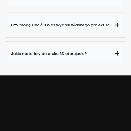
Czy mogę zlecić u Was wydruk własnego projektu?
Jakie materiały do druku 3D oferujecie?
Połączenie pasji i ogromnych zasobów wiedzy
założyciela i pozostałych członków zespołu
przekładało się, przekłada i przekładać będzie
nieustannie na zadowolenie klientów i popularyzację
technologii, jaką stanowi drukowanie rozmaitych
obiektów z zastosowaniem drukarek 3D.