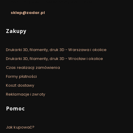
pon. - pt. / 9:00 - 17:00 sobota / 9:00 - 14:00
sklep@zadar.pl
Linki w stopce
Zakupy
Drukarki 3D, filamenty, druk 3D - Warszawa i okolice
Drukarki 3D, filamenty, druk 3D - Wrocław i okolice
Czas realizacji zamówienia
Formy płatności
Koszt dostawy
Reklamacje i zwroty
Pomoc
Jak kupować?