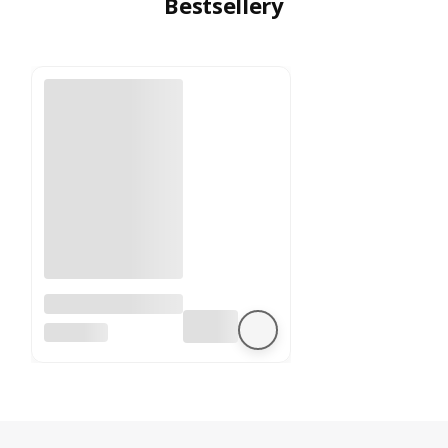
Bestsellery
A4988 sterownik
silnika krokowego
BEZ MARKI