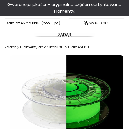
Gwarancja jakości – oryginalne części i certyfikowane
filamenty.
en sam dzień do 14:00 (pon. - pt.), sobota do 11:00
Darmowa dostawa od 199 zł
792 600 065
Zadar
Filamenty do drukarki 3D
Filament PET-G