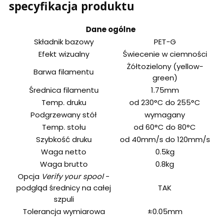
specyfikacja produktu
Dane ogólne
Składnik bazowy
PET-G
Efekt wizualny
Świecenie w ciemności
Żółtozielony (yellow-
Barwa filamentu
green)
Średnica filamentu
1.75mm
Temp. druku
od 230°C do 255°C
Podgrzewany stół
wymagany
Temp. stołu
od 60°C do 80°C
Szybkość druku
od 40mm/s do 120mm/s
Waga netto
0.5kg
Waga brutto
0.8kg
Opcja
Verify your spool
-
podgląd średnicy na całej
TAK
szpuli
Tolerancja wymiarowa
±0.05mm