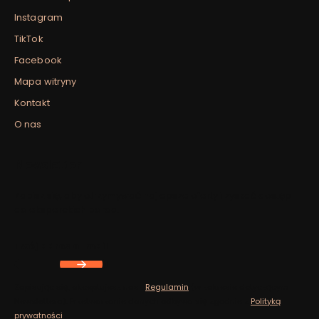
Instagram
TikTok
Facebook
Mapa witryny
Kontakt
O nas
Newsletter
Zapisz się, aby otrzymywać najlepsze oferty i zyskać dostęp
do eksperckich porad.
Twój adres e-mail
Zapisując się, akceptujesz nasz
Regulamin
(w zakresie dotyczącym
Newslettera). Przetwarzanie danych odbywa się zgodnie z
Polityką
prywatności
.