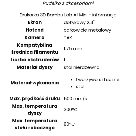
Pudełko z akcesoriami
Drukarka 3D Bambu Lab A1 Mini - informacje
Ekran
dotykowy 2.4"
Hotend
całkowicie metalowy
Kamera
TAK
Kompatybilna
1.75 mm
średnica filamentu
Liczba ekstruderów
1
Materiał dyszy
stal nierdzewna
tworzywo sztuczne
Materiał wykonania
stal
Max. prędkość druku
500 mm/s
Max. temperatura
300°C
dyszy
Max. temperatura
80°C
stołu roboczego