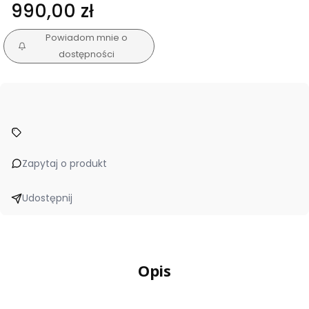
Cena
990,00 zł
Powiadom mnie o
dostępności
Zapytaj o produkt
Udostępnij
Opis