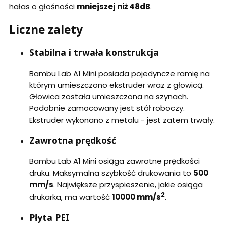
hałas o głośności
mniejszej niż 48dB
.
Liczne zalety
Stabilna i trwała konstrukcja
Bambu Lab A1 Mini posiada pojedyncze ramię na
którym umieszczono ekstruder wraz z głowicą.
Głowica została umieszczona na szynach.
Podobnie zamocowany jest stół roboczy.
Ekstruder wykonano z metalu - jest zatem trwały.
Zawrotna prędkość
Bambu Lab A1 Mini osiąga zawrotne prędkości
druku. Maksymalna szybkość drukowania to
500
mm/s
. Największe przyspieszenie, jakie osiąga
2
drukarka, ma wartość
10000 mm/s
.
Płyta PEI