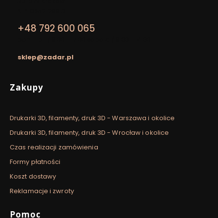
30-079 Kraków
NIP: 8652129913
+48 792 600 065
pon. - pt. / 9:00 - 17:00 sobota / 9:00 - 14:00
sklep@zadar.pl
Linki w stopce
Zakupy
Drukarki 3D, filamenty, druk 3D - Warszawa i okolice
Drukarki 3D, filamenty, druk 3D - Wrocław i okolice
Czas realizacji zamówienia
Formy płatności
Koszt dostawy
Reklamacje i zwroty
Pomoc