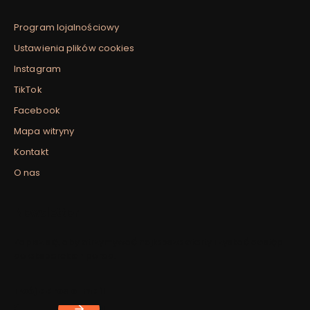
Program lojalnościowy
Ustawienia plików cookies
Instagram
TikTok
Facebook
Mapa witryny
Kontakt
O nas
Newsletter
Zapisz się, aby otrzymywać najlepsze oferty i zyskać dostęp
do eksperckich porad.
Twój adres e-mail