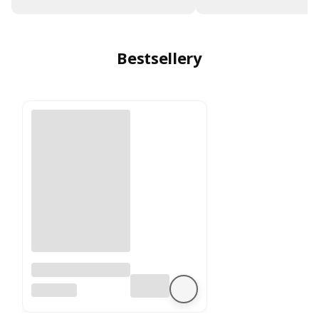
Bestsellery
A4988 sterownik
silnika krokowego
BEZ MARKI