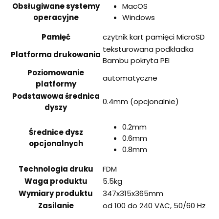
Obsługiwane systemy
MacOS
operacyjne
Windows
Pamięć
czytnik kart pamięci MicroSD
teksturowana podkładka
Platforma drukowania
Bambu pokryta PEI
Poziomowanie
automatyczne
platformy
Podstawowa średnica
0.4mm (opcjonalnie)
dyszy
0.2mm
Średnice dysz
0.6mm
opcjonalnych
0.8mm
Technologia druku
FDM
Waga produktu
5.5kg
Wymiary produktu
347x315x365mm
Zasilanie
od 100 do 240 VAC, 50/60 Hz