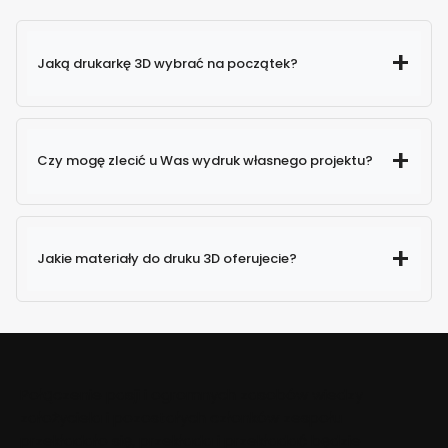
Jaką drukarkę 3D wybrać na początek?
Czy mogę zlecić u Was wydruk własnego projektu?
Jakie materiały do druku 3D oferujecie?
Połączenie pasji i ogromnych zasobów wiedzy
założyciela i pozostałych członków zespołu
przekładało się, przekłada i przekładać będzie